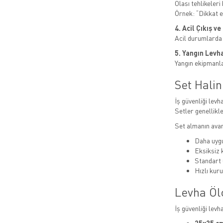
Olası tehlikeleri b
Örnek: “Dikkat el
4. Acil Çıkış v
Acil durumlarda
5. Yangın Levha
Yangın ekipmanlar
Set Hali
İş güvenliği levha
Setler genellikle
Set almanın avan
Daha uygu
Eksiksiz
Standart 
Hızlı kur
Levha Öl
İş güvenliği levh