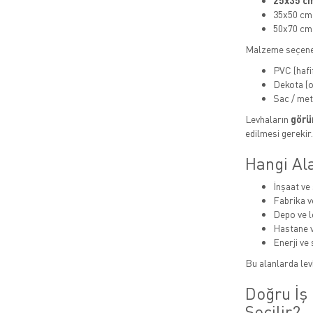
25x35 cm
35x50 cm
50x70 cm
Malzeme seçene
PVC (hafi
Dekota (or
Sac / met
Levhaların
görün
edilmesi gerekir.
Hangi Ala
İnşaat ve 
Fabrika v
Depo ve lo
Hastane v
Enerji ve 
Bu alanlarda levh
Doğru İş 
Seçilir?