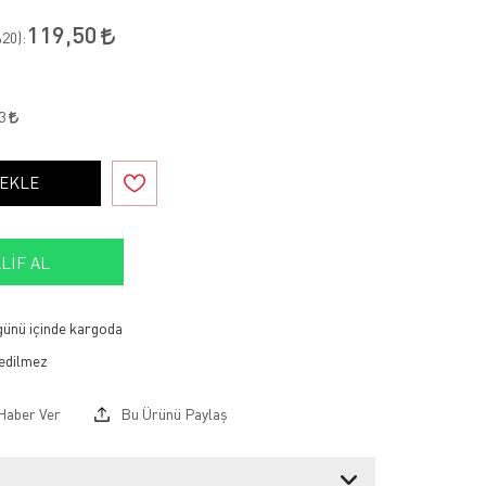
119,50
20
):
23
 EKLE
LIF AL
 günü içinde kargoda
Haber Ver
Bu Ürünü Paylaş