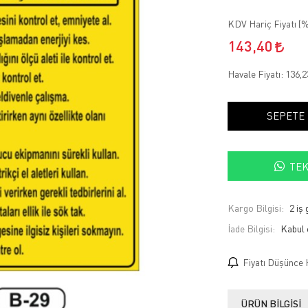
KDV Hariç Fiyatı (
%
143,40
Havale Fiyatı:
136,
SEPETE
TEK
Kargo Bilgisi:
2 iş
İade Bilgisi:
Fiyatı Düşünce 
ÜRÜN BILGISI