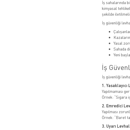
İş sahalarında bi
kimyasal tehlikel
şekilde iletilmeli
İş güvenliği levh
Çalışanlar
Kazaları
Yasal zor
Sahada dü
Yeni başla
İş Güvenl
İş güvenliği levh
1. Yasaklayıcı 
Yapılmaması gere
Örnek: “Sigara i
2. Emredici Le
Yapılması zorunl
Örnek: “Baret t
3. Uyarı Levhal