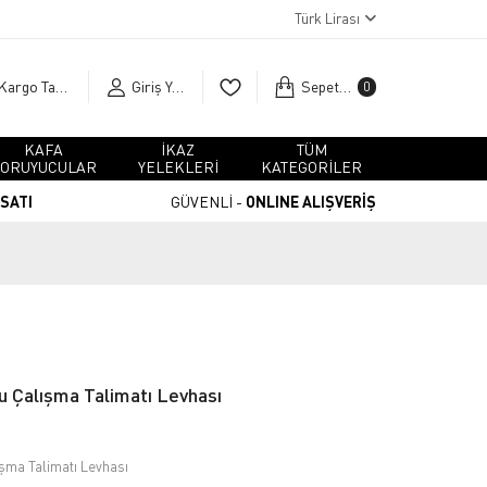
Türk Lirası
Kargo Takip
Giriş Yap
Sepetim
0
KAFA
İKAZ
TÜM
ORUYUCULAR
YELEKLERİ
KATEGORİLER
RSATI
GÜVENLİ -
ONLINE ALIŞVERİŞ
u Çalışma Talimatı Levhası
ışma Talimatı Levhası