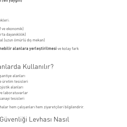
 (en yaygın)
kleri:
f ve ekonomik)
ta dayanıklılık)
al (uzun ömürlü dış mekan)
ebilir alanlara yerleştirilmesi
ve kolay fark
nlarda Kullanılır?
şantiye alanları
e üretim tesisleri
jistik alanları
e laboratuvarlar
sanayi tesisleri
alar hem çalışanları hem ziyaretçileri bilgilendirir.
Güvenliği Levhası Nasıl