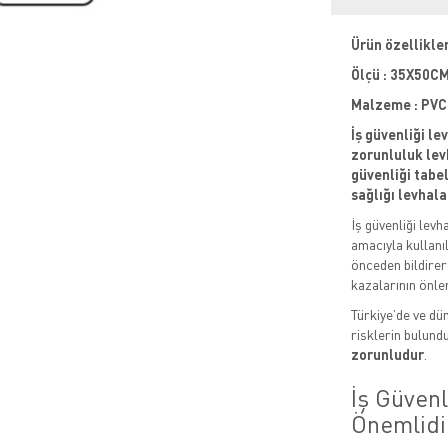
Ürün özellikler
Ölçü : 35X50C
Malzeme : PVC (
İş güvenliği le
zorunluluk levh
güvenliği tabela
sağlığı levhala
İş güvenliği levh
amacıyla kullanıl
önceden bildirere
kazalarının önle
Türkiye’de ve dün
risklerin bulund
zorunludur
.
İş Güven
Önemlidi