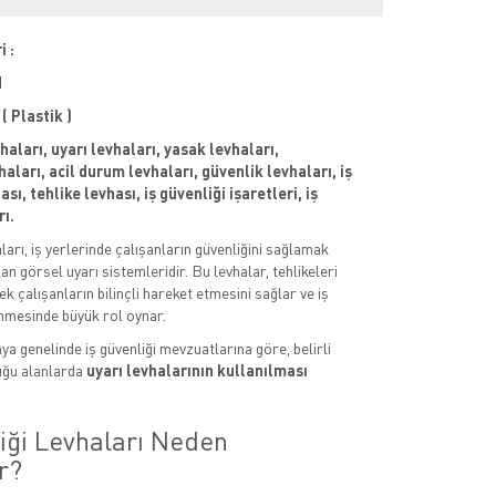
i :
M
 Plastik )
vhaları, uyarı levhaları, yasak levhaları,
aları, acil durum levhaları, güvenlik levhaları, iş
sı, tehlike levhası, iş güvenliği işaretleri, iş
rı.
aları, iş yerlerinde çalışanların güvenliğini sağlamak
an görsel uyarı sistemleridir. Bu levhalar, tehlikeleri
k çalışanların bilinçli hareket etmesini sağlar ve iş
nmesinde büyük rol oynar.
ya genelinde iş güvenliği mevzuatlarına göre, belirli
uğu alanlarda
uyarı levhalarının kullanılması
liği Levhaları Neden
r?