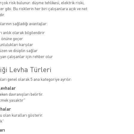
rçok risk bulunur: düşme tehlikesi, elektrik riski,
er gibi. Bu risklerin her biri çalışanlara açık ve net
dir.
alarının sağladığı avantajlar:
ı anlık olarak bilgilendirir
n önüne geçer
unlulukları karşılar
zen ve disiplin sağlar
yan çalışanlar için rehber olur
iği Levha Türleri
aları genel olarak 5 ana kategoriye ayrılır:
Levhalar
ken davranışları belirtir.
çmek yasaktır”
vhalar
u olan kuralları gösterir.
ak”
arı