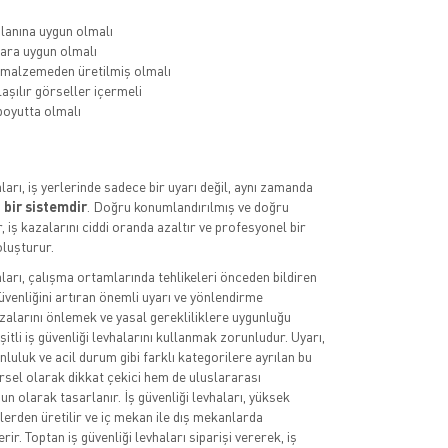
lanına uygun olmalı
ara uygun olmalı
 malzemeden üretilmiş olmalı
aşılır görseller içermeli
oyutta olmalı
aları, iş yerlerinde sadece bir uyarı değil, aynı zamanda
 bir sistemdir
. Doğru konumlandırılmış ve doğru
, iş kazalarını ciddi oranda azaltır ve profesyonel bir
luşturur.
aları, çalışma ortamlarında tehlikeleri önceden bildiren
üvenliğini artıran önemli uyarı ve yönlendirme
azalarını önlemek ve yasal gerekliliklere uygunluğu
itli iş güvenliği levhalarını kullanmak zorunludur. Uyarı,
luluk ve acil durum gibi farklı kategorilere ayrılan bu
rsel olarak dikkat çekici hem de uluslararası
n olarak tasarlanır. İş güvenliği levhaları, yüksek
lerden üretilir ve iç mekan ile dış mekanlarda
rir. Toptan iş güvenliği levhaları siparişi vererek, iş