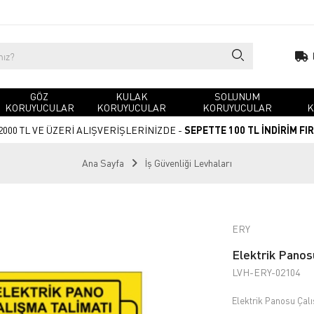
GÖZ
KULAK
SOLUNUM
KORUYUCULAR
KORUYUCULAR
KORUYUCULAR
K
2000 TL VE ÜZERİ ALIŞVERİŞLERİNİZDE -
SEPETTE 100 TL İNDİRİM FI
Ana Sayfa
İş Güvenliği Levhaları
ERY
Elektrik Panos
LVH-ERY-02104
Elektrik Panosu Çal