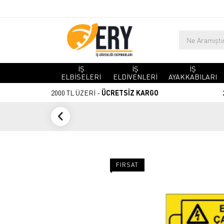
İŞ
İŞ
İŞ
ELBİSELERİ
ELDİVENLERİ
AYAKKABILARI
2000 TL ÜZERİ -
ÜCRETSİZ KARGO
FIRSAT