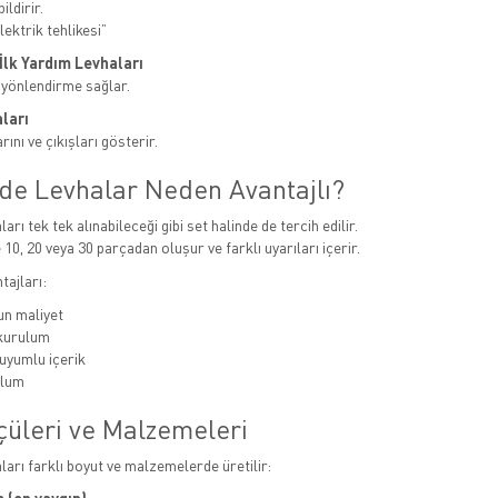
ildirir.
ektrik tehlikesi”
e İlk Yardım Levhaları
 yönlendirme sağlar.
ları
ını ve çıkışları gösterir.
nde Levhalar Neden Avantajlı?
ları tek tek alınabileceği gibi set halinde de tercih edilir.
 10, 20 veya 30 parçadan oluşur ve farklı uyarıları içerir.
tajları:
n maliyet
 kurulum
uyumlu içerik
ulum
çüleri ve Malzemeleri
aları farklı boyut ve malzemelerde üretilir: