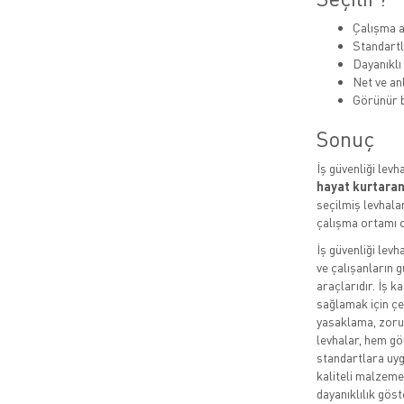
Çalışma a
Standartl
Dayanıklı
Net ve anl
Görünür b
Sonuç
İş güvenliği levh
hayat kurtaran
seçilmiş levhalar
çalışma ortamı o
İş güvenliği levh
ve çalışanların g
araçlarıdır. İş k
sağlamak için çeş
yasaklama, zorun
levhalar, hem gö
standartlara uygu
kaliteli malzeme
dayanıklılık göste