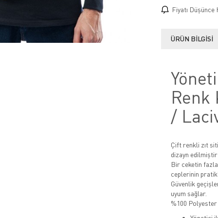
Fiyatı Düşünce 
ÜRÜN BILGISI
Yöneti
Renk 
/ Laci
Çift renkli zıt s
dizayn edilmiştir
Bir ceketin fazla
ceplerinin pratikl
Güvenlik geçişler
uyum sağlar.
%100 Polyester 
Yönetici i