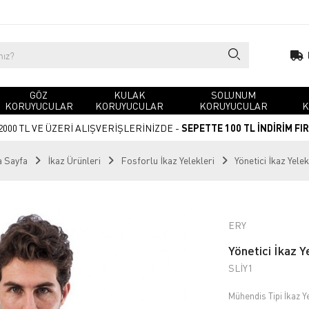
GÖZ
KULAK
SOLUNUM
KORUYUCULAR
KORUYUCULAR
KORUYUCULAR
K
2000 TL VE ÜZERİ ALIŞVERİŞLERİNİZDE -
SEPETTE 100 TL İNDİRİM FI
 Sayfa
İkaz Ürünleri
Fosforlu İkaz Yelekleri
Yönetici İkaz Yelek
ERY
Yönetici İkaz Y
SLİY1
Mühendis Tipi İkaz Ye