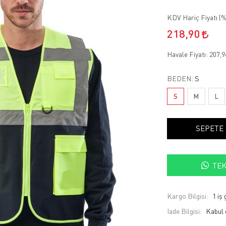
KDV Hariç Fiyatı (
%
218,90
Havale Fiyatı:
207,
BEDEN:
S
S
M
L
SEPETE
TEK
Kargo Bilgisi:
1 iş
İade Bilgisi: