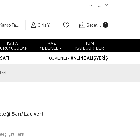
Türk Lirası
Kargo Takip
Giriş Yap
Sepetim
0
KAFA
İKAZ
TÜM
ORUYUCULAR
YELEKLERİ
KATEGORİLER
RSATI
GÜVENLİ -
ONLINE ALIŞVERİŞ
leri
eleği Sarı/Lacivert
leği Çift Renk