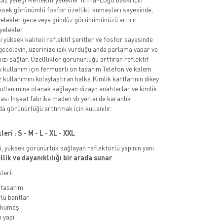
ksek görünümlü fosfor özellikli kumaşları sayesinde,
 yelekler gece veya gündüz görünümünüzü artırır.
 yelekler
 yüksek kaliteli reflektif şeritler ve fosfor sayesinde
 geceleyin, üzerinize ışık vurduğu anda parlama yapar ve
zi sağlar. Özelllikler görünürlüğü arttıran reflektif
y kullanım için fermuarlı ön tasarım Telefon ve kalem
z kullanımını kolaylaştıran halka Kimlik kartlarının dikey
kullanımına olanak sağlayan dizayn anahtarlar ve kimlik
lkası Inşaat fabrika maden vb yerlerde karanlık
a görünürlüğü arttırmak için kullanılır.
ri : S - M - L - XL - XXL
ri, yüksek görünürlük sağlayan reflektörlü yapının yanı
lik ve dayanıklılığı bir arada sunar
.
leri:
 tasarım
lü bantlar
ı kumaş
 yapı