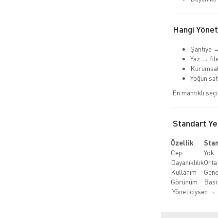
Hangi Yöneti
Şantiye →
Yaz → fil
Kurumsal
Yoğun sa
En mantıklı seç
Standart Yel
Özellik
Sta
Cep
Yok
Dayanıklılık
Orta
Kullanım
Gene
Görünüm
Basi
Yöneticiysen → 