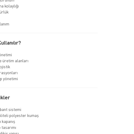
a kolaylığı
ürlük
lanım
llanılır?
önetimi
e üretim alanları
jistik
rasyonları
ip yönetimi
ikler
 bant sistemi
liteli polyester kumaş
 kapanış
 tasarımı
dikiş yapısı