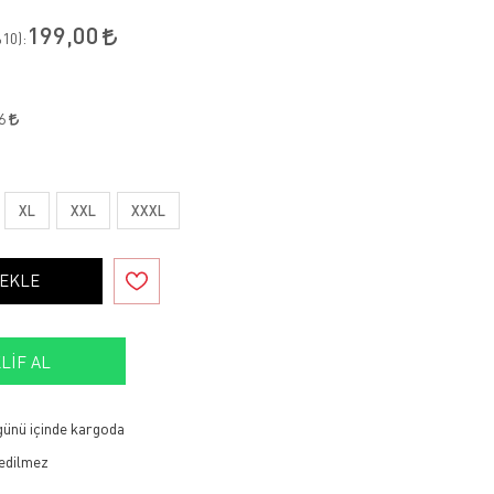
199,00
10
):
96
XL
XXL
XXXL
 EKLE
LIF AL
 günü içinde kargoda