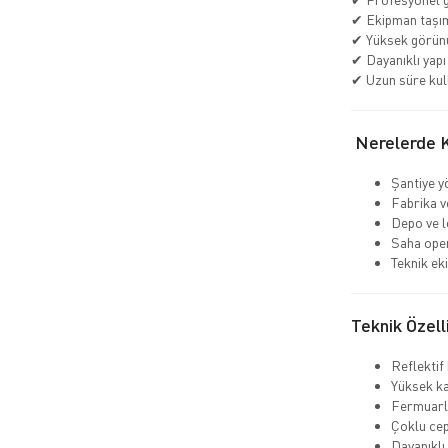
✔ Ekipman taşım
✔ Yüksek görün
✔ Dayanıklı yapı
✔ Uzun süre kul
Nerelerde Ku
Şantiye y
Fabrika v
Depo ve lo
Saha ope
Teknik ek
Teknik Özell
Reflektif
Yüksek ka
Fermuarlı
Çoklu cep
Dayanıklı 