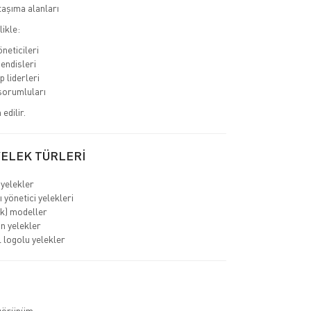
aşıma alanları
likle:
neticileri
endisleri
p liderleri
sorumluları
edilir.
YELEK TÜRLERİ
 yelekler
 yönetici yelekleri
ık) modeller
ın yelekler
logolu yelekler
görünüm