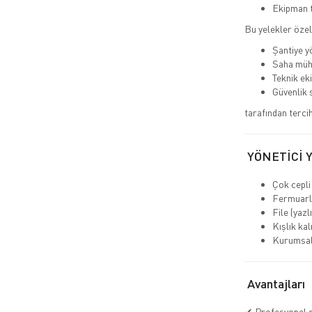
Ekipman t
Bu yelekler özel
Şantiye yö
Saha müh
Teknik eki
Güvenlik 
tarafından tercih 
YÖNETİCİ 
Çok cepli
Fermuarlı
File (yazl
Kışlık kal
Kurumsal 
Avantajları
✔ Profesyonel 