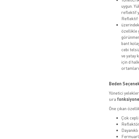
uygun. Yü
reflektif
Reflektif
üzerindeki
özellikle
görünmeni
bant kola
cebi telsi
ve yatay 
için d ha
ortamlard
Beden Seçenekle
Yönetici yelekle
sıra
fonksiyonel
Öne çıkan özellik
Çok cepli
Reflektör
Dayanıkl
Fermuarlı