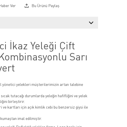
Haber Ver
Bu Ürünü Paylaş
ci İkaz Yeleği Çift
Kombinasyonlu Sarı
vert
itil yönetici yelekleri müşterilerimizin artan talebine
 sıcak tutacağı durumlarda yeleğin hafifliğini ve yelek
iğini birleştirir.
i ve kartları için açık kimlik cebi bu benzersiz giysi ile
kumaştan imal edilmiştir.
kaz yeleği Reflektif yelekler firma-Logo baskı için