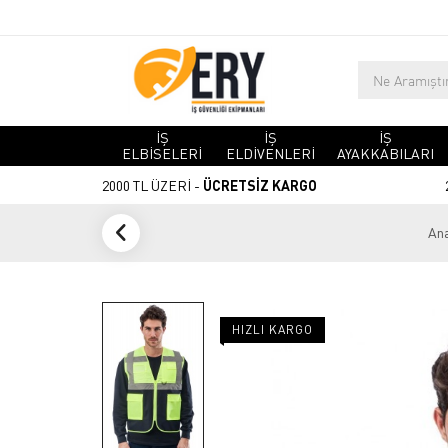
İŞ
İŞ
İŞ
ELBİSELERİ
ELDİVENLERİ
AYAKKABILARI
2000 TL ÜZERİ -
ÜCRETSİZ KARGO
Ana
HIZLI KARGO