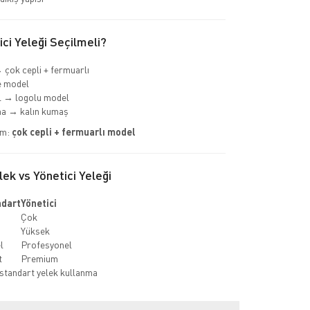
ci Yeleği Seçilmeli?
 çok cepli + fermuarlı
e model
 → logolu model
ha → kalın kumaş
im:
çok cepli + fermuarlı model
ek vs Yönetici Yeleği
ndart
Yönetici
Çok
Yüksek
l
Profesyonel
t
Premium
standart yelek kullanma