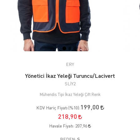
ERY
Yönetici İkaz Yeleği Turuncu/Lacivert
SLİY2
Mühendis Tipi İkaz Yeleği Çift Renk
199,00
KDV Hariç Fiyatı (
%10
):
218,90
Havale Fiyatı:
207,96
BEDEN:
S