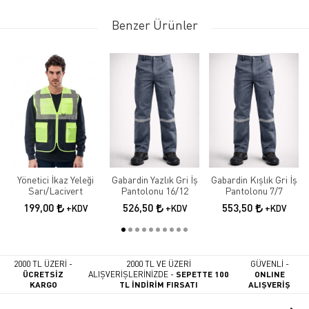
Benzer Ürünler
Yönetici İkaz Yeleği
Gabardin Yazlık Gri İş
Gabardin Kışlık Gri İş
Sarı/Lacivert
Pantolonu 16/12
Pantolonu 7/7
199,00
526,50
553,50
+KDV
+KDV
+KDV
2000 TL ÜZERİ -
2000 TL VE ÜZERİ
GÜVENLİ -
ÜCRETSİZ
ALIŞVERİŞLERİNİZDE -
SEPETTE 100
ONLINE
KARGO
TL İNDİRİM FIRSATI
ALIŞVERİŞ