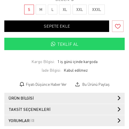
S
M
L
XL
XXL
XXXL
SEPETE EKLE
TEKLIF AL
Kargo Bilgisi:
1 iş günü içinde kargoda
İade Bilgisi:
Fiyatı Düşünce Haber Ver
Bu Ürünü Paylaş
ÜRÜN BILGISI
TAKSIT SEÇENEKLERI
YORUMLAR
(0)