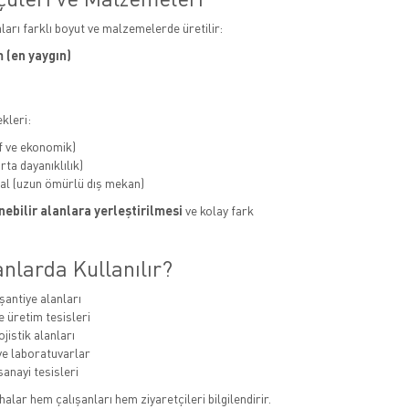
aları farklı boyut ve malzemelerde üretilir:
 (en yaygın)
kleri:
f ve ekonomik)
ta dayanıklılık)
al (uzun ömürlü dış mekan)
ebilir alanlara yerleştirilmesi
ve kolay fark
nlarda Kullanılır?
şantiye alanları
e üretim tesisleri
jistik alanları
e laboratuvarlar
sanayi tesisleri
alar hem çalışanları hem ziyaretçileri bilgilendirir.