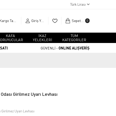
Türk Lirası
Kargo Takip
Giriş Yap
Sepetim
0
KAFA
İKAZ
TÜM
ORUYUCULAR
YELEKLERİ
KATEGORİLER
RSATI
GÜVENLİ -
ONLINE ALIŞVERİŞ
 Odası Girilmez Uyarı Levhası
ı Girilmez Uyarı Levhası