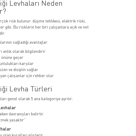
liği Levhaları Neden
r?
rçok risk bulunur: düşme tehlikesi, elektrik riski,
er gibi. Bu risklerin her biri çalışanlara açık ve net
dir.
alarının sağladığı avantajlar:
ı anlık olarak bilgilendirir
n önüne geçer
unlulukları karşılar
zen ve disiplin sağlar
yan çalışanlar için rehber olur
iği Levha Türleri
aları genel olarak 5 ana kategoriye ayrılır:
Levhalar
ken davranışları belirtir.
çmek yasaktır”
vhalar
u olan kuralları gösterir.