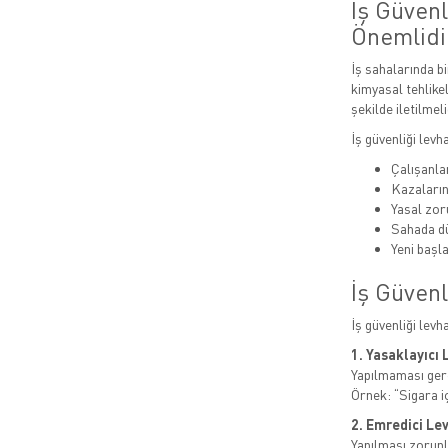
İş Güven
Önemlidi
İş sahalarında bi
kimyasal tehlikel
şekilde iletilmeli
İş güvenliği levh
Çalışanlar
Kazaları
Yasal zor
Sahada dü
Yeni başla
İş Güvenl
İş güvenliği levh
1. Yasaklayıcı 
Yapılmaması gere
Örnek: “Sigara i
2. Emredici Le
Yapılması zorunl