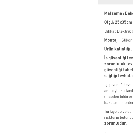
Malzeme : Dek
Ölçü: 25x35cm
Dikkat Elektrik 
Montaj :
Slikon 
Ürün kalınlığı
İş güvenliği le
zorunluluk levh
güvenliği tabela
sağlığı levhala
İş güvenliği levh
amacıyla kullanıl
önceden bildirere
kazalarının önle
Türkiye’de ve dün
risklerin bulund
zorunludur
.