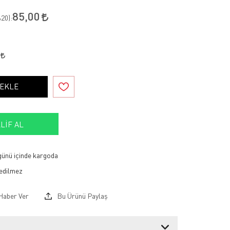
85,00
20
):
0
 EKLE
LIF AL
 günü içinde kargoda
Haber Ver
Bu Ürünü Paylaş