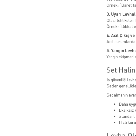
Örnek: “Baret t
3. Uyarı Levhal
Olası tehlikeleri b
Örnek: “Dikkat el
4. Acil Çıkış v
Acil durumlarda
5. Yangın Levha
Yangın ekipmanlar
Set Hali
İş güvenliği levha
Setler genellikle
Set almanın avan
Daha uygu
Eksiksiz
Standart 
Hızlı kur
Levha Öl