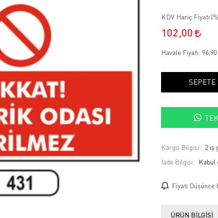
KDV Hariç Fiyatı (
%
102,00
Havale Fiyatı:
96,9
SEPETE
TEK
Kargo Bilgisi:
2 iş
İade Bilgisi:
Fiyatı Düşünce 
ÜRÜN BILGISI