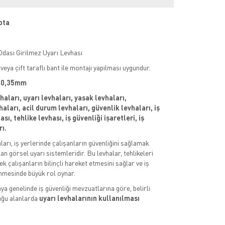
ota
Odası Girilmez Uyarı Levhası
veya çift taraflı bant ile montajı yapılması uygundur.
 : 0,35mm
vhaları, uyarı levhaları, yasak levhaları,
aları, acil durum levhaları, güvenlik levhaları, iş
sı, tehlike levhası, iş güvenliği işaretleri, iş
rı.
aları, iş yerlerinde çalışanların güvenliğini sağlamak
an görsel uyarı sistemleridir. Bu levhalar, tehlikeleri
k çalışanların bilinçli hareket etmesini sağlar ve iş
nmesinde büyük rol oynar.
ya genelinde iş güvenliği mevzuatlarına göre, belirli
uğu alanlarda
uyarı levhalarının kullanılması