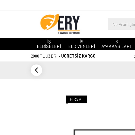
İŞ
İŞ
İŞ
ELBİSELERİ
ELDİVENLERİ
AYAKKABILARI
2000 TL ÜZERİ -
ÜCRETSİZ KARGO
FIRSAT