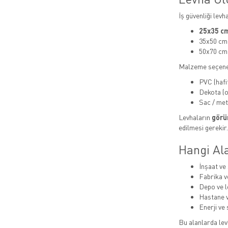
İş güvenliği levh
25x35 cm
35x50 cm
50x70 cm
Malzeme seçene
PVC (hafi
Dekota (or
Sac / met
Levhaların
görün
edilmesi gerekir.
Hangi Ala
İnşaat ve 
Fabrika v
Depo ve lo
Hastane v
Enerji ve 
Bu alanlarda levh