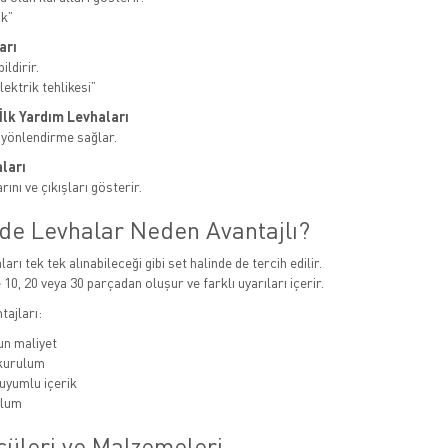
ak”
arı
ildirir.
ektrik tehlikesi”
e İlk Yardım Levhaları
 yönlendirme sağlar.
ları
ını ve çıkışları gösterir.
nde Levhalar Neden Avantajlı?
ları tek tek alınabileceği gibi set halinde de tercih edilir.
 10, 20 veya 30 parçadan oluşur ve farklı uyarıları içerir.
tajları:
n maliyet
 kurulum
uyumlu içerik
ulum
çüleri ve Malzemeleri