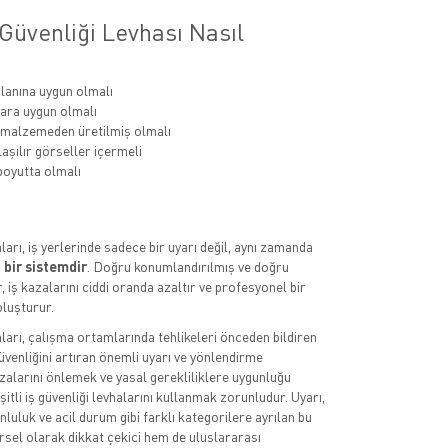
Güvenliği Levhası Nasıl
lanına uygun olmalı
ara uygun olmalı
 malzemeden üretilmiş olmalı
aşılır görseller içermeli
oyutta olmalı
aları, iş yerlerinde sadece bir uyarı değil, aynı zamanda
 bir sistemdir
. Doğru konumlandırılmış ve doğru
, iş kazalarını ciddi oranda azaltır ve profesyonel bir
luşturur.
aları, çalışma ortamlarında tehlikeleri önceden bildiren
üvenliğini artıran önemli uyarı ve yönlendirme
azalarını önlemek ve yasal gerekliliklere uygunluğu
itli iş güvenliği levhalarını kullanmak zorunludur. Uyarı,
luluk ve acil durum gibi farklı kategorilere ayrılan bu
rsel olarak dikkat çekici hem de uluslararası