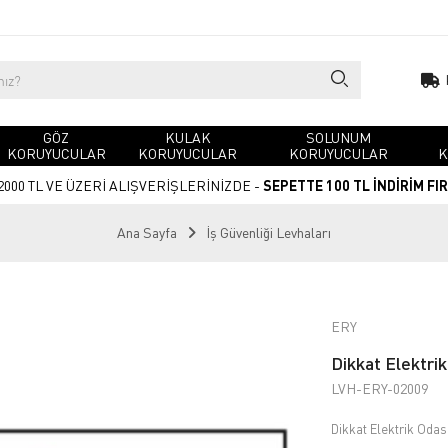
GÖZ
KULAK
SOLUNUM
KORUYUCULAR
KORUYUCULAR
KORUYUCULAR
K
2000 TL VE ÜZERİ ALIŞVERİŞLERİNİZDE -
SEPETTE 100 TL İNDİRİM FI
Ana Sayfa
İş Güvenliği Levhaları
ERY
Dikkat Elektrik
LVH-ERY-02009
Dikkat Elektrik Odas