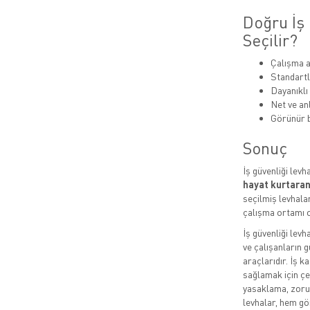
Doğru İş 
Seçilir?
Çalışma a
Standartl
Dayanıklı
Net ve anl
Görünür b
Sonuç
İş güvenliği levh
hayat kurtaran
seçilmiş levhalar
çalışma ortamı o
İş güvenliği levh
ve çalışanların g
araçlarıdır. İş k
sağlamak için çeş
yasaklama, zorun
levhalar, hem gö