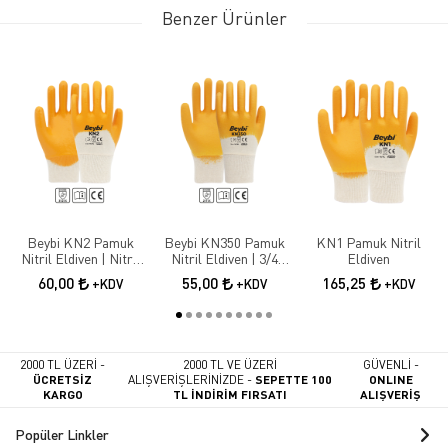
Benzer Ürünler
Beybi KN2 Pamuk
Beybi KN350 Pamuk
KN1 Pamuk Nitril
Nitril Eldiven | Nitril
Nitril Eldiven | 3/4
Eldiven
Kaplama İş Güvenliği
Nitril Kaplama İş
60,00
55,00
165,25
+KDV
+KDV
+KDV
Eldiveni
Eldiveni
2000 TL ÜZERİ -
2000 TL VE ÜZERİ
GÜVENLİ -
ÜCRETSİZ
ALIŞVERİŞLERİNİZDE -
SEPETTE 100
ONLINE
KARGO
TL İNDİRİM FIRSATI
ALIŞVERİŞ
Popüler Linkler