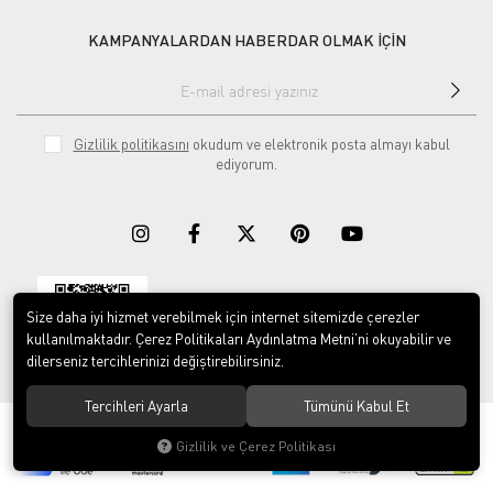
KAMPANYALARDAN HABERDAR OLMAK İÇİN
Gizlilik politikasını
okudum ve elektronik posta almayı kabul
ediyorum.
Size daha iyi hizmet verebilmek için internet sitemizde çerezler
Download on the
Download on
App Store
Google play
kullanılmaktadır. Çerez Politikaları Aydınlatma Metni’ni okuyabilir ve
dilerseniz tercihlerinizi değiştirebilirsiniz.
Tercihleri Ayarla
Tümünü Kabul Et
© 2023
ERY İş Güvenliği Ekipmanları
. Tüm hakları saklıdır.
Gizlilik ve Çerez Politikası