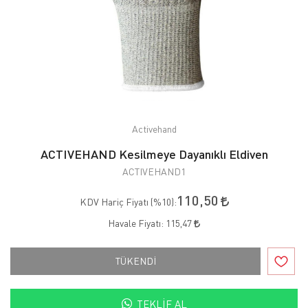
Activehand
ACTIVEHAND Kesilmeye Dayanıklı Eldiven
ACTIVEHAND1
110,50
KDV Hariç Fiyatı (
%10
):
Havale Fiyatı:
115,47
TÜKENDİ
TEKLIF AL