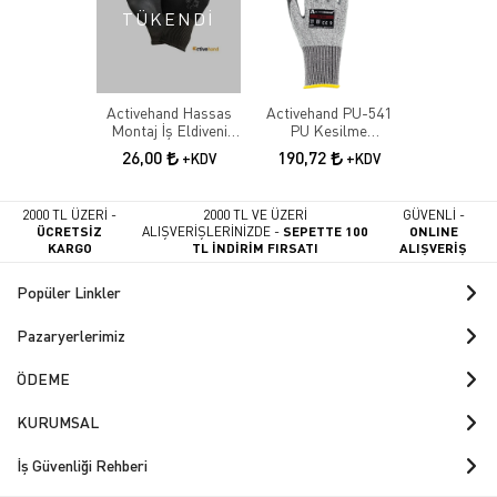
TÜKENDİ
Activehand Hassas
Activehand PU-541
Montaj İş Eldiveni
PU Kesilme
PU-101
Dayanımlı Eldiven
26,00
190,72
+KDV
+KDV
2000 TL ÜZERİ -
2000 TL VE ÜZERİ
GÜVENLİ -
ÜCRETSİZ
ALIŞVERİŞLERİNİZDE -
SEPETTE 100
ONLINE
KARGO
TL İNDİRİM FIRSATI
ALIŞVERİŞ
Popüler Linkler
Pazaryerlerimiz
ÖDEME
KURUMSAL
İş Güvenliği Rehberi