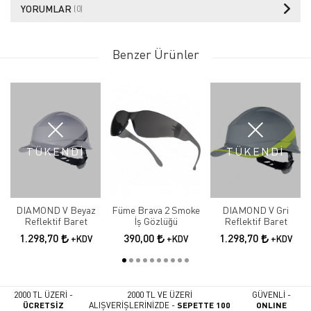
YORUMLAR
(0)
Benzer Ürünler
TÜKENDİ
TÜKENDİ
DIAMOND V Beyaz
Füme Brava 2 Smoke
DIAMOND V Gri
Reflektif Baret
İş Gözlüğü
Reflektif Baret
1.298,70
390,00
1.298,70
+KDV
+KDV
+KDV
2000 TL ÜZERİ -
2000 TL VE ÜZERİ
GÜVENLİ -
ÜCRETSİZ
ALIŞVERİŞLERİNİZDE -
SEPETTE 100
ONLINE