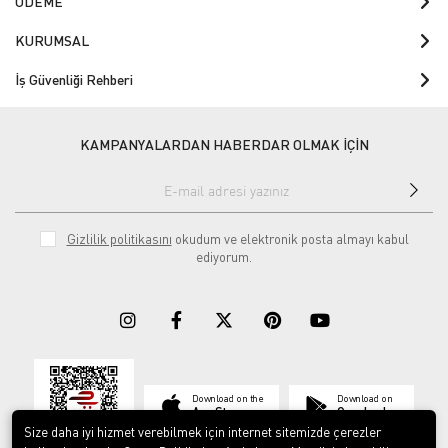
ÖDEME
KURUMSAL
İş Güvenliği Rehberi
KAMPANYALARDAN HABERDAR OLMAK İÇİN
Gizlilik politikasını
okudum ve elektronik posta almayı kabul
ediyorum.
Download on the
Download on
App Store
Google play
Size daha iyi hizmet verebilmek için internet sitemizde çerezler