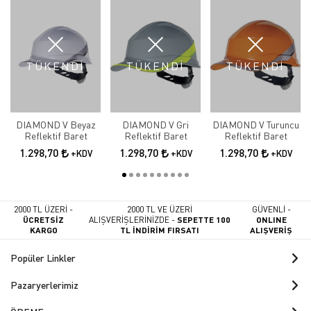
TÜKENDİ
TÜKENDİ
TÜKENDİ
DIAMOND V Beyaz
DIAMOND V Gri
DIAMOND V Turuncu
Reflektif Baret
Reflektif Baret
Reflektif Baret
1.298,70
1.298,70
1.298,70
+KDV
+KDV
+KDV
2000 TL ÜZERİ -
2000 TL VE ÜZERİ
GÜVENLİ -
ÜCRETSİZ
ALIŞVERİŞLERİNİZDE -
SEPETTE 100
ONLINE
KARGO
TL İNDİRİM FIRSATI
ALIŞVERİŞ
Popüler Linkler
Pazaryerlerimiz