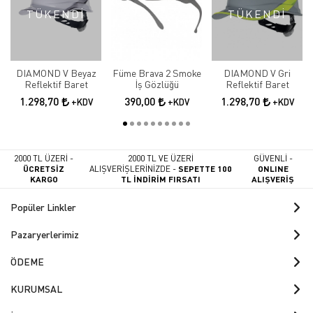
TÜKENDİ
TÜKENDİ
DIAMOND V Beyaz
Füme Brava 2 Smoke
DIAMOND V Gri
Reflektif Baret
İş Gözlüğü
Reflektif Baret
1.298,70
390,00
1.298,70
+KDV
+KDV
+KDV
2000 TL ÜZERİ -
2000 TL VE ÜZERİ
GÜVENLİ -
ÜCRETSİZ
ALIŞVERİŞLERİNİZDE -
SEPETTE 100
ONLINE
KARGO
TL İNDİRİM FIRSATI
ALIŞVERİŞ
Popüler Linkler
Pazaryerlerimiz
ÖDEME
KURUMSAL