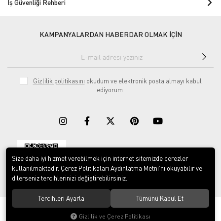
İş Güvenliği Rehberi
KAMPANYALARDAN HABERDAR OLMAK İÇİN
Gizlilik politikasını
okudum ve elektronik posta almayı kabul
ediyorum.
Size daha iyi hizmet verebilmek için internet sitemizde çerezler
Download on the
Download on
App Store
Google play
kullanılmaktadır. Çerez Politikaları Aydınlatma Metni’ni okuyabilir ve
dilerseniz tercihlerinizi değiştirebilirsiniz.
Tercihleri Ayarla
Tümünü Kabul Et
© 2023
ERY İş Güvenliği Ekipmanları
. Tüm hakları saklıdır.
Gizlilik ve Çerez Politikası