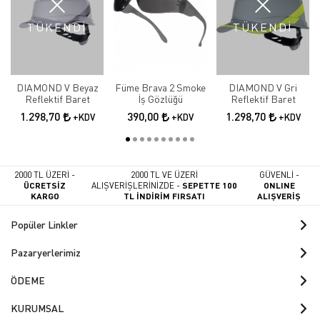
TÜKENDİ
TÜKENDİ
DIAMOND V Beyaz
Füme Brava 2 Smoke
DIAMOND V Gri
Reflektif Baret
İş Gözlüğü
Reflektif Baret
1.298,70
390,00
1.298,70
+KDV
+KDV
+KDV
2000 TL ÜZERİ -
2000 TL VE ÜZERİ
GÜVENLİ -
ÜCRETSİZ
ALIŞVERİŞLERİNİZDE -
SEPETTE 100
ONLINE
KARGO
TL İNDİRİM FIRSATI
ALIŞVERİŞ
Popüler Linkler
Pazaryerlerimiz
ÖDEME
KURUMSAL