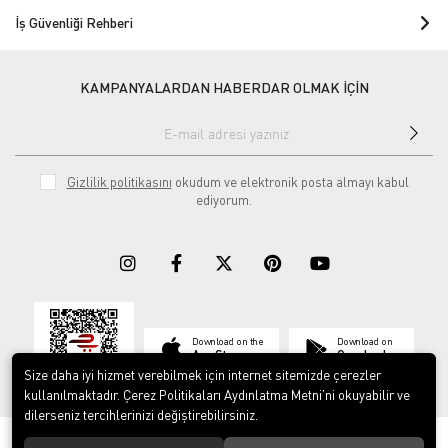
İş Güvenliği Rehberi
KAMPANYALARDAN HABERDAR OLMAK İÇİN
Gizlilik politikasını
okudum ve elektronik posta almayı kabul
ediyorum.
Download on the
Download on
App Store
Google play
Size daha iyi hizmet verebilmek için internet sitemizde çerezler
kullanılmaktadır. Çerez Politikaları Aydınlatma Metni’ni okuyabilir ve
dilerseniz tercihlerinizi değiştirebilirsiniz.
© 2023
ERY İş Güvenliği Ekipmanları
. Tüm hakları saklıdır.