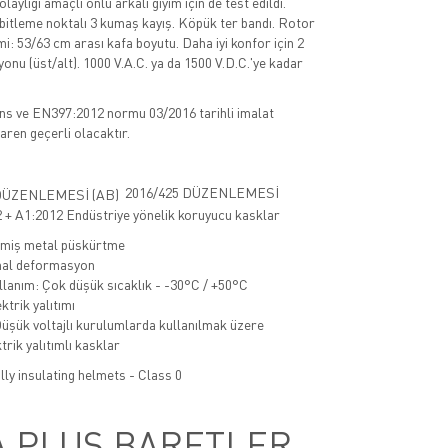
laylığı amaçlı önlü arkalı giyim için de test edildi.
abitleme noktalı 3 kumaş kayış. Köpük ter bandı. Rotor
i: 53/63 cm arası kafa boyutu. Daha iyi konfor için 2
onu (üst/alt). 1000 V.A.C. ya da 1500 V.D.C.'ye kadar
s ve EN397:2012 normu 03/2016 tarihli imalat
baren geçerli olacaktır.
2016/425 DÜZENLEMESİ
+ A1:2012 Endüstriye yönelik koruyucu kasklar
imiş metal püskürtme
nal deformasyon
lanım: Çok düşük sıcaklık - -30°C / +50°C
ktrik yalıtımı
şük voltajlı kurulumlarda kullanılmak üzere
trik yalıtımlı kasklar
lly insulating helmets - Class 0
A PLUS BARETLER