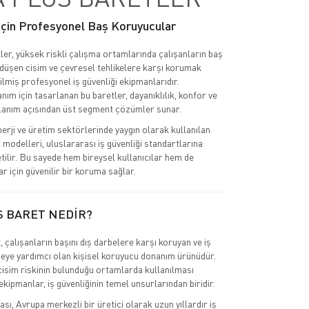
 İçin Profesyonel Baş Koruyucular
ler, yüksek riskli çalışma ortamlarında çalışanların baş
 düşen cisim ve çevresel tehlikelere karşı korumak
ilmiş profesyonel iş güvenliği ekipmanlarıdır.
nım için tasarlanan bu baretler, dayanıklılık, konfor ve
lanım açısından üst segment çözümler sunar.
nerji ve üretim sektörlerinde yaygın olarak kullanılan
 modelleri, uluslararası iş güvenliği standartlarına
tilir. Bu sayede hem bireysel kullanıcılar hem de
r için güvenilir bir koruma sağlar.
S BARET NEDİR?
 çalışanların başını dış darbelere karşı koruyan ve iş
eye yardımcı olan kişisel koruyucu donanım ürünüdür.
cisim riskinin bulunduğu ortamlarda kullanılması
kipmanlar, iş güvenliğinin temel unsurlarından biridir.
ı, Avrupa merkezli bir üretici olarak uzun yıllardır iş