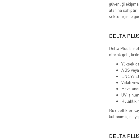
güvenliği ekipma
alanına sahiptir.
sektör içinde gü
DELTA PLU
Delta Plus baret
olarak geliştiril
Yüksek da
ABS veya
EN 397 st
Vidalı vey
Havalandı
UV ışınlar
Kulaklık,
Bu özellikler sa
kullanım için uyg
DELTA PLU