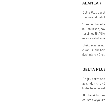
ALANLARI
Delta Plus baret
Her model belirl
Standart baretle
kullanılırken, ha
tercih edilir. Yü
ekstra sabitleme 
Elektrik işlerind
çıkar. Bu tür ba
özel olarak üreti
DELTA PLUS
Doğru baret seçi
açısından kritik
kriterlere dikkat
İlk olarak kullan
çalışma veya üret