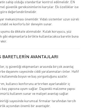
retin sahip olduğu standartlar kontrol edilmelidir. EN
el güvenlik gereksinimlerini karşılar. Ek özellikler ise
 göre değerlendirilmelidir.
ar mekanizması önemlidir. Vidalı sistemler uzun süreli
stabil ve konforlu bir deneyim sunar.
uyumu da dikkate alınmalıdır. Kulak koruyucu, yüz
k gibi ekipmanlarla birlikte kullanılacaksa baretin buna
ekir.
S BARETLERİN AVANTAJLARI
ler, iş güvenliği ekipmanları arasında birçok avantaj
rbe dayanımı sayesinde ciddi yaralanmaları önler. Hafif
li kullanımda boyun ve baş yorgunluğunu azaltır.
m, kullanıcı konforunu artırırken ayarlanabilir iç
 baş yapısına uyum sağlar. Dayanıklı malzeme yapısı
mürlü kullanım sunar ve maliyet avantajı sağlar.
inirliği sayesinde kurumsal firmalar tarafından tercih
irlik açısından önemli bir avantajdır.