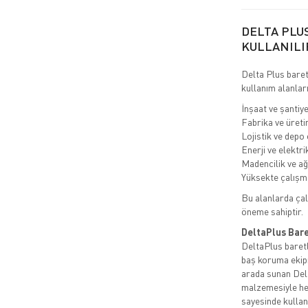
DELTA PLU
KULLANILI
Delta Plus baretl
kullanım alanları
İnşaat ve şantiye
Fabrika ve üreti
Lojistik ve depo
Enerji ve elektrik
Madencilik ve ağ
Yüksekte çalışma
Bu alanlarda çal
öneme sahiptir.
DeltaPlus Bare
DeltaPlus baretle
baş koruma ekipm
arada sunan Delt
malzemesiyle her
sayesinde kulla