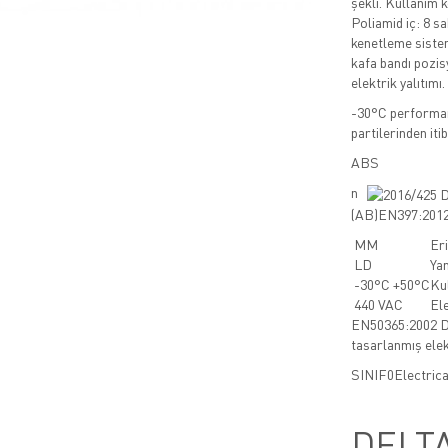
şekli. Kullanım ko
Poliamid iç: 8 s
kenetleme sistem
kafa bandı pozisy
elektrik yalıtımı.
-30°C performan
partilerinden iti
ABS
n
(AB)EN397:2012 
MM
Er
LD
Ya
-30°C +50°C
Kul
440 VAC
Ele
EN50365:2002 Dü
tasarlanmış elek
SINIF
0
Electrica
DELT