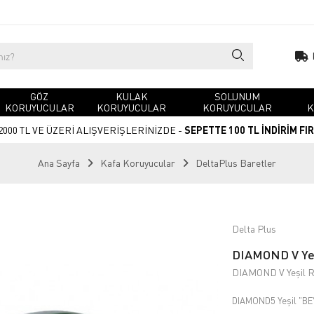
GÖZ
KULAK
SOLUNUM
KORUYUCULAR
KORUYUCULAR
KORUYUCULAR
K
2000 TL VE ÜZERİ ALIŞVERİŞLERİNİZDE -
SEPETTE 100 TL İNDİRİM FI
Ana Sayfa
Kafa Koruyucular
DeltaPlus Baretler
Delta Plus
DIAMOND V Yeşi
DIAMOND V Yeşil Re
DIAMOND5 Yeşil "B