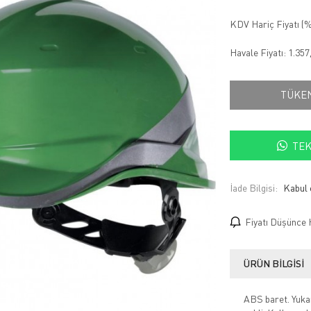
KDV Hariç Fiyatı (
%
Havale Fiyatı:
1.357
TÜKE
TEK
İade Bilgisi:
Fiyatı Düşünce 
ÜRÜN BILGISI
ABS baret. Yukarı