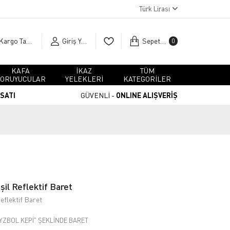
Türk Lirası
Kargo Takip
Giriş Yap
Sepetim
0
KAFA
İKAZ
TÜM
ORUYUCULAR
YELEKLERİ
KATEGORİLER
RSATI
GÜVENLİ -
ONLINE ALIŞVERİŞ
l Reflektif Baret
flektif Baret
EYZBOL KEPİ" ŞEKLİNDE BARET