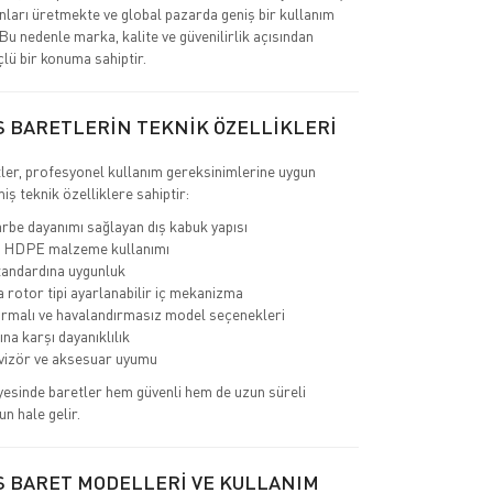
nları üretmekte ve global pazarda geniş bir kullanım
 Bu nedenle marka, kalite ve güvenilirlik açısından
çlü bir konuma sahiptir.
S BARETLERİN TEKNİK ÖZELLİKLERİ
ler, profesyonel kullanım gereksinimlerine uygun
miş teknik özelliklere sahiptir:
rbe dayanımı sağlayan dış kabuk yapısı
 HDPE malzeme kullanımı
andardına uygunluk
a rotor tipi ayarlanabilir iç mekanizma
rmalı ve havalandırmasız model seçenekleri
ına karşı dayanıklılık
 vizör ve aksesuar uyumu
yesinde baretler hem güvenli hem de uzun süreli
un hale gelir.
S BARET MODELLERİ VE KULLANIM