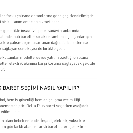
ler farklı çalışma ortamlarına göre çeşitlendirilmiştir.
i bir kullanım amacına hizmet eder.
r genellikle inşaat ve genel sanayi alanlarında
valandırmalı baretler sıcak ortamlarda çalışanlar için
ksekte çalışma için tasarlanan dağcı tipi baretler ise
sağlayan çene kayışı ile birlikte gelir.
e kullanılan modellerde ise yalıtım özelliği ön plana
retler elektrik akımına karşı koruma sağlayacak şekilde
lir.
 BARET SEÇİMİ NASIL YAPILIR?
mi, hem iş güvenliği hem de çalışma verimliliği
 öneme sahiptir. Delta Plus baret seçerken aşağıdaki
 edilmelidir:
ım alanı belirlenmelidir. İnşaat, elektrik, yüksekte
im gibi farklı alanlar farklı baret tipleri gerektirir.