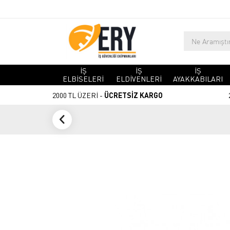
İŞ
İŞ
İŞ
ELBİSELERİ
ELDİVENLERİ
AYAKKABILARI
2000 TL ÜZERİ -
ÜCRETSİZ KARGO