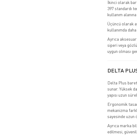
İkinci olarak ba
397 standardı tem
kullanım alanına
Üçüncü olarak ay
kullanımda daha 
Ayrıca aksesuar 
siperi veya gözlü
uygun olması ger
DELTA PLU
Delta Plus baret
sunar. Yüksek da
yapısı uzun süre
Ergonomik tasarı
mekanizma farklı
sayesinde uzun ö
Ayrıca marka bil
edilmesi, güvenil