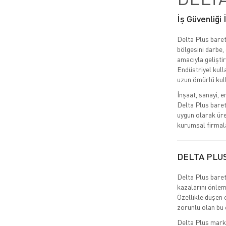
İş Güvenliği
Delta Plus baret
bölgesini darbe,
amacıyla geliştir
Endüstriyel kulla
uzun ömürlü kul
İnşaat, sanayi, e
Delta Plus baret
uygun olarak üre
kurumsal firmala
DELTA PLU
Delta Plus baret,
kazalarını önlem
Özellikle düşen 
zorunlu olan bu e
Delta Plus markas