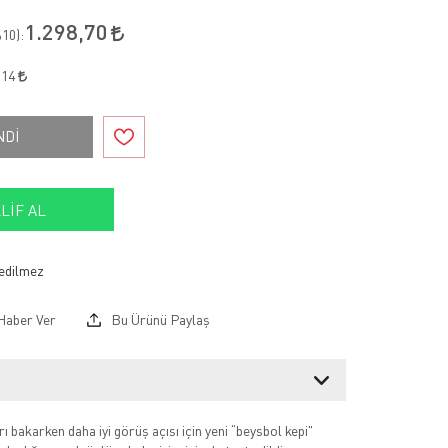
1.298,70
10
):
,14
NDİ
LIF AL
Haber Ver
Bu Ürünü Paylaş
 bakarken daha iyi görüş açısı için yeni “beysbol kepi"