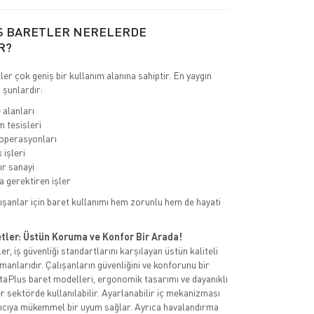
S BARETLER NERELERDE
R?
er çok geniş bir kullanım alanına sahiptir. En yaygın
 şunlardır:
 alanları
m tesisleri
 operasyonları
 işleri
ır sanayi
 gerektiren işler
ışanlar için baret kullanımı hem zorunlu hem de hayati
tler: Üstün Koruma ve Konfor Bir Arada!
r, iş güvenliği standartlarını karşılayan üstün kaliteli
anlarıdır. Çalışanların güvenliğini ve konforunu bir
aPlus baret modelleri, ergonomik tasarımı ve dayanıklı
 sektörde kullanılabilir. Ayarlanabilir iç mekanizması
nıcıya mükemmel bir uyum sağlar. Ayrıca havalandırma