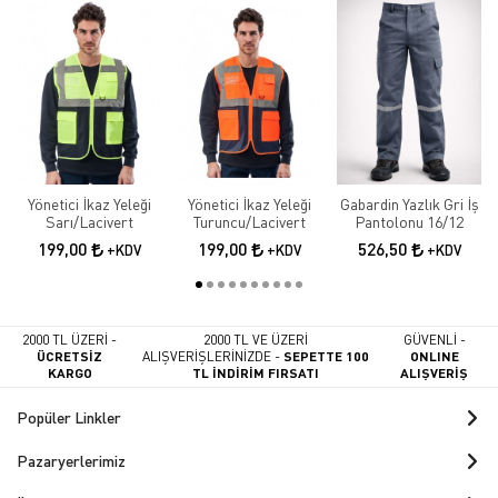
Yönetici İkaz Yeleği
Yönetici İkaz Yeleği
Gabardin Yazlık Gri İş
Sarı/Lacivert
Turuncu/Lacivert
Pantolonu 16/12
199,00
199,00
526,50
+KDV
+KDV
+KDV
2000 TL ÜZERİ -
2000 TL VE ÜZERİ
GÜVENLİ -
ÜCRETSİZ
ALIŞVERİŞLERİNİZDE -
SEPETTE 100
ONLINE
KARGO
TL İNDİRİM FIRSATI
ALIŞVERİŞ
Popüler Linkler
Pazaryerlerimiz