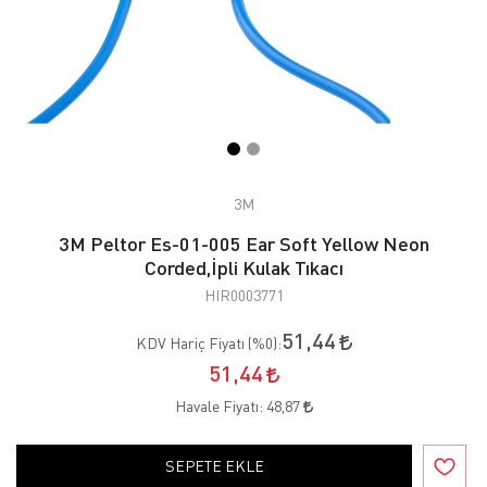
3M
3M Peltor Es-01-005 Ear Soft Yellow Neon
Corded,İpli Kulak Tıkacı
HIR0003771
51,44
KDV Hariç Fiyatı (
%0
):
51,44
Havale Fiyatı:
48,87
SEPETE EKLE