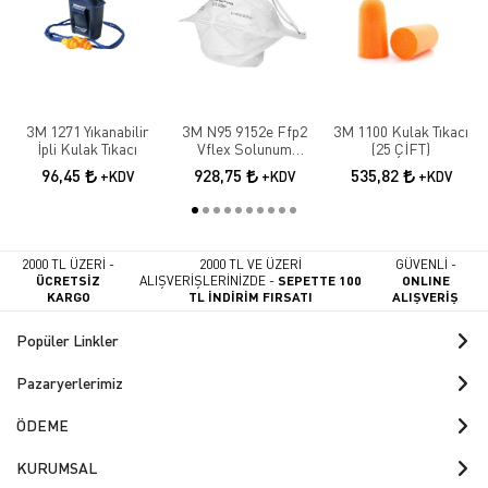
3M 1271 Yıkanabilir
3M N95 9152e Ffp2
3M 1100 Kulak Tıkacı
İpli Kulak Tıkacı
Vflex Solunum
(25 ÇİFT)
Maskesi 10 Adet
96,45
928,75
535,82
+KDV
+KDV
+KDV
2000 TL ÜZERİ -
2000 TL VE ÜZERİ
GÜVENLİ -
ÜCRETSİZ
ALIŞVERİŞLERİNİZDE -
SEPETTE 100
ONLINE
KARGO
TL İNDİRİM FIRSATI
ALIŞVERİŞ
Popüler Linkler
Pazaryerlerimiz
ÖDEME
KURUMSAL