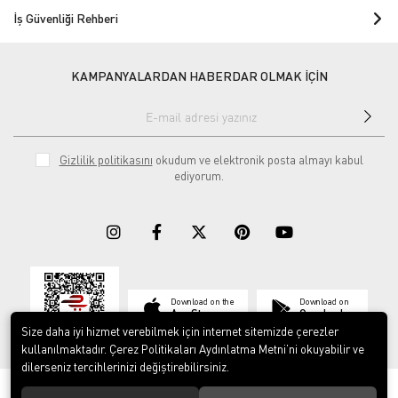
İş Güvenliği Rehberi
KAMPANYALARDAN HABERDAR OLMAK İÇİN
Gizlilik politikasını
okudum ve elektronik posta almayı kabul
ediyorum.
Download on the
Download on
App Store
Google play
Size daha iyi hizmet verebilmek için internet sitemizde çerezler
kullanılmaktadır. Çerez Politikaları Aydınlatma Metni’ni okuyabilir ve
dilerseniz tercihlerinizi değiştirebilirsiniz.
© 2023
ERY İş Güvenliği Ekipmanları
. Tüm hakları saklıdır.