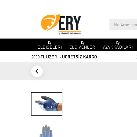
İŞ
İŞ
İŞ
ELBİSELERİ
ELDİVENLERİ
AYAKKABILARI
2000 TL ÜZERİ -
ÜCRETSİZ KARGO