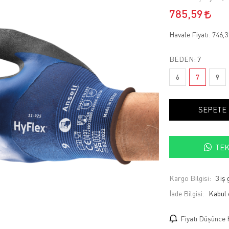
785,59
Havale Fiyatı:
746,
BEDEN:
7
6
7
9
SEPETE
TEK
Kargo Bilgisi:
3 iş
İade Bilgisi:
Fiyatı Düşünce 