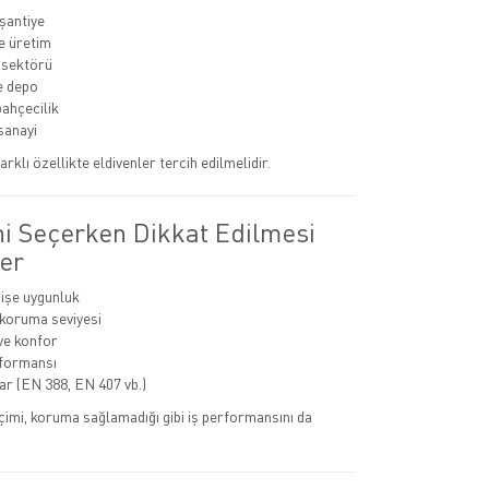
 şantiye
e üretim
 sektörü
ve depo
bahçecilik
sanayi
arklı özellikte eldivenler tercih edilmelidir.
ni Seçerken Dikkat Edilmesi
er
 işe uygunluk
 koruma seviyesi
ve konfor
rformansı
lar (EN 388, EN 407 vb.)
eçimi, koruma sağlamadığı gibi iş performansını da