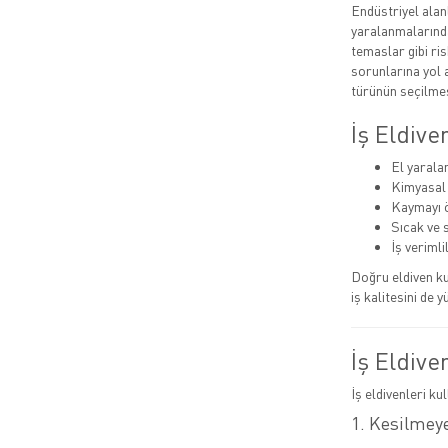
Endüstriyel alan
yaralanmalarında
temaslar gibi ris
sorunlarına yol a
türünün seçilmes
İş Eldiv
El yarala
Kimyasal
Kaymayı ö
Sıcak ve 
İş verimlil
Doğru eldiven ku
iş kalitesini de y
İş Eldive
İş eldivenleri ku
1. Kesilmeye