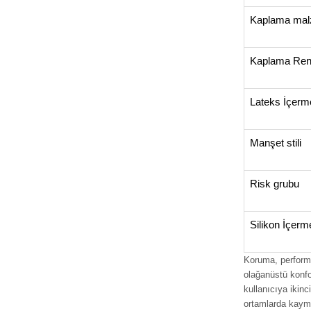
Kaplama mal
Kaplama Ren
Lateks İçerm
Manşet stili
Risk grubu
Silikon İçerm
Koruma, performa
olağanüstü konfo
kullanıcıya ikinc
ortamlarda kayma 