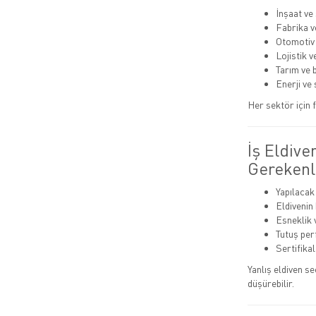
İnşaat ve
Fabrika v
Otomotiv
Lojistik 
Tarım ve 
Enerji ve 
Her sektör için f
İş Eldive
Gerekenl
Yapılacak
Eldivenin
Esneklik 
Tutuş pe
Sertifika
Yanlış eldiven s
düşürebilir.