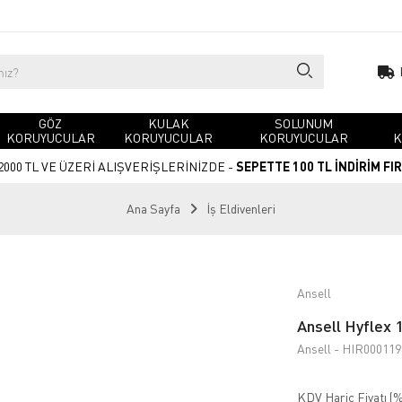
GÖZ
KULAK
SOLUNUM
KORUYUCULAR
KORUYUCULAR
KORUYUCULAR
K
2000 TL VE ÜZERİ ALIŞVERİŞLERİNİZDE -
SEPETTE 100 TL İNDİRİM FI
Ana Sayfa
İş Eldivenleri
Ansell
Ansell Hyflex 
Ansell - HIR000119
KDV Hariç Fiyatı (
%