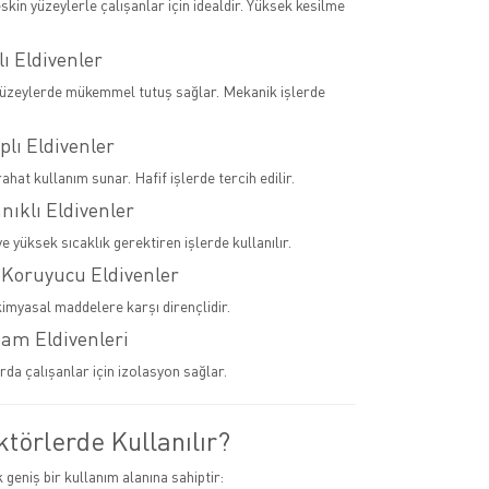
skin yüzeylerle çalışanlar için idealdir. Yüksek kesilme
lı Eldivenler
yüzeylerde mükemmel tutuş sağlar. Mekanik işlerde
plı Eldivenler
rahat kullanım sunar. Hafif işlerde tercih edilir.
anıklı Eldivenler
 yüksek sıcaklık gerektiren işlerde kullanılır.
 Koruyucu Eldivenler
kimyasal maddelere karşı dirençlidir.
tam Eldivenleri
rda çalışanlar için izolasyon sağlar.
törlerde Kullanılır?
k geniş bir kullanım alanına sahiptir: