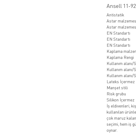
Ansell 11-9
Antistatik
Astar malzemes
Astar malzemes
EN Standartı
EN Standartı
EN Standartı
Kaplama malze
Kaplama Rengi
Kullanım alanı/
Kullanım alanı/
Kullanım alanı/
Lateks İçermez
Manşet stili
Risk grubu
Silikon İçermez
İş eldivenleri, 
kullanılan ürünle
çok maruz kalan 
seçimi, hem iş g
oynar.