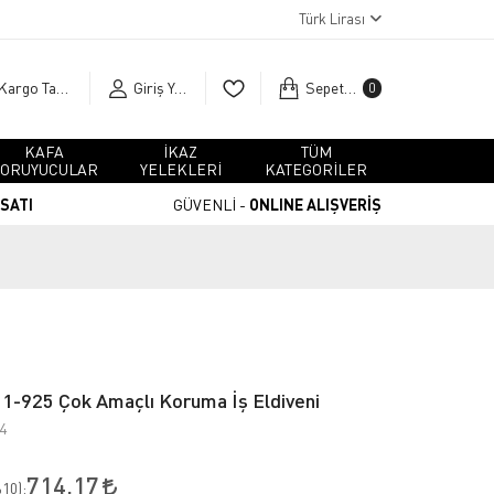
Türk Lirası
Kargo Takip
Giriş Yap
Sepetim
0
KAFA
İKAZ
TÜM
ORUYUCULAR
YELEKLERİ
KATEGORİLER
RSATI
GÜVENLİ -
ONLINE ALIŞVERİŞ
11-925 Çok Amaçlı Koruma İş Eldiveni
4
714,17
10
):