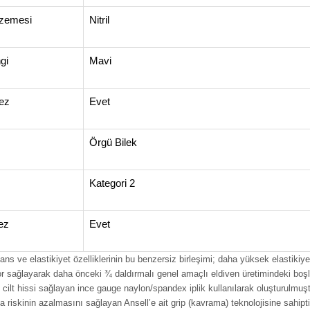
zemesi
Nitril
gi
Mavi
ez
Evet
Örgü Bilek
Kategori 2
ez
Evet
ns ve elastikiyet özelliklerinin bu benzersiz birleşimi; daha yüksek elastikiy
r sağlayarak daha önceki ¾ daldırmalı genel amaçlı eldiven üretimindeki boş
i cilt hissi sağlayan ince gauge naylon/spandex iplik kullanılarak oluşturulmuşt
riskinin azalmasını sağlayan Ansell’e ait grip (kavrama) teknolojisine sahipti