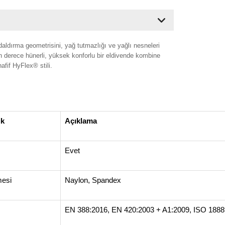
aldırma geometrisini, yağ tutmazlığı ve yağlı nesneleri
 derece hünerli, yüksek konforlu bir eldivende kombine
hafif HyFlex® stili.
ik
Açıklama
Evet
mesi
Naylon, Spandex
EN 388:2016, EN 420:2003 + A1:2009, ISO 1888