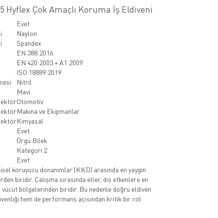
25 Hyflex Çok Amaçlı Koruma İş Eldiveni
Evet
i
Naylon
i
Spandex
EN 388:2016
EN 420:2003 + A1:2009
ISO 18889:2019
mesi
Nitril
Mavi
Sektör
Otomotiv
Sektör
Makina ve Ekipmanlar
Sektör
Kimyasal
Evet
Örgü Bilek
Kategori 2
Evet
kişisel koruyucu donanımlar (KKD) arasında en yaygın
rden biridir. Çalışma sırasında eller, dış etkenlere en
vücut bölgelerinden biridir. Bu nedenle doğru eldiven
üvenliği hem de performans açısından kritik bir rol