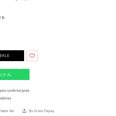
31
 EKLE
LIF AL
 günü içinde kargoda
Haber Ver
Bu Ürünü Paylaş