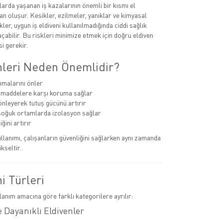
larda yaşanan iş kazalarının önemli bir kısmı el
n oluşur. Kesikler, ezilmeler, yanıklar ve kimyasal
kler, uygun iş eldiveni kullanılmadığında ciddi sağlık
çabilir. Bu riskleri minimize etmek için doğru eldiven
i gerekir.
enleri Neden Önemlidir?
nmalarını önler
 maddelere karşı koruma sağlar
nleyerek tutuş gücünü artırır
soğuk ortamlarda izolasyon sağlar
iğini artırır
llanımı, çalışanların güvenliğini sağlarken aynı zamanda
ükseltir.
ni Türleri
llanım amacına göre farklı kategorilere ayrılır:
 Dayanıklı Eldivenler