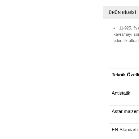
ÜRÜN BILGISI
11-925, ¾ d
kavramayı son
eden ilk ultra-
Teknik Özell
Antistatik
Astar malze
EN Standartı