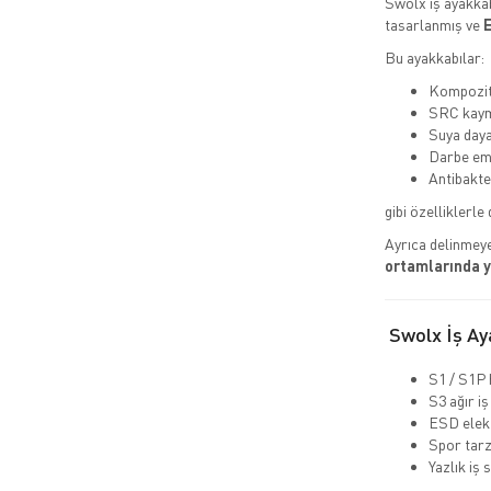
Swolx iş ayakkab
tasarlanmış ve
E
Bu ayakkabılar:
Kompozit 
SRC kaym
Suya daya
Darbe emi
Antibakte
gibi özelliklerle 
Ayrıca delinmeye
ortamlarında 
Swolx İş Aya
S1 / S1P 
S3 ağır iş
ESD elekt
Spor tarz
Yazlık iş 