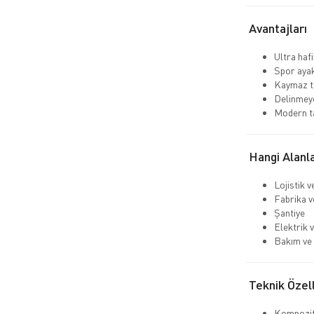
Avantajları
Ultra hafi
Spor aya
Kaymaz ta
Delinmeye
Modern t
Hangi Alanla
Lojistik 
Fabrika v
Şantiye
Elektrik v
Bakım ve 
Teknik Özell
Kompozit