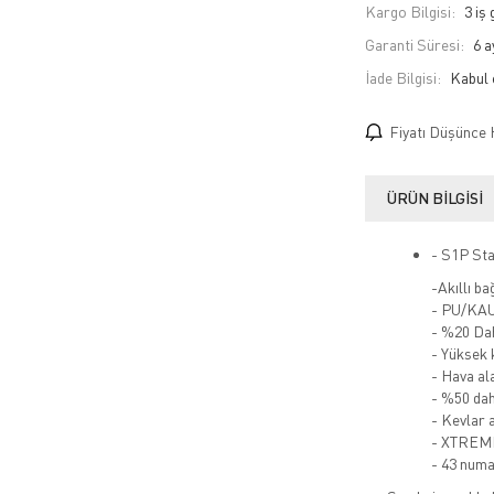
Kargo Bilgisi:
3 iş
Garanti Süresi:
6 a
İade Bilgisi:
Fiyatı Düşünce 
ÜRÜN BILGISI
- S1P Sta
-Akıllı ba
- PU/KAU
- %20 Dah
- Yüksek 
- Hava ala
- %50 dah
- Kevlar 
- XTREME
- 43 numa