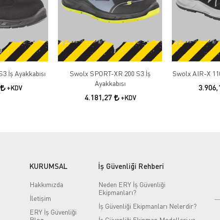
3 İş Ayakkabısı
Swolx SPORT-XR 200 S3 İş
Swolx AIR-X 110
Ayakkabısı
3.906
+KDV
4.181,27
+KDV
KURUMSAL
İş Güvenliği Rehberi
Hakkımızda
Neden ERY İş Güvenliği
Ekipmanları?
İletişim
İş Güvenliği Ekipmanları Nelerdir?
ERY İş Güvenliği
Blog
İş Güvenliği Ekipman Modelleri ve