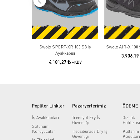
Swolx SPORT-XR 100 S3 İş
Swolx AIR-X 100 S
Ayakkabısı
3.906,19
4.181,27
+KDV
Popüler Linkler
Pazaryerlerimiz
ÖDEME
İş Ayakkabıları
Trendyol Ery İş
Gizlilik
Güvenliği
Politikası
Solunum
Koruyucular
Hepsiburada Ery İş
Kullanım
Güvenliği
Koşulları
İş Elbiseleri