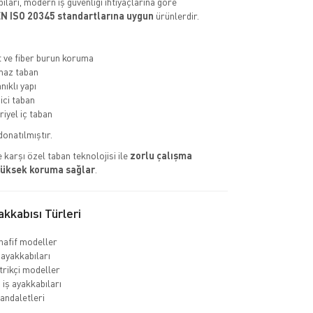
ıları, modern iş güvenliği ihtiyaçlarına göre
N ISO 20345 standartlarına uygun
ürünlerdir.
ve fiber burun koruma
az taban
nıklı yapı
ci taban
riyel iç taban
donatılmıştır.
 karşı özel taban teknolojisi ile
zorlu çalışma
yüksek koruma sağlar
.
kkabısı Türleri
hafif modeller
 ayakkabıları
rikçi modeller
 iş ayakkabıları
sandaletleri