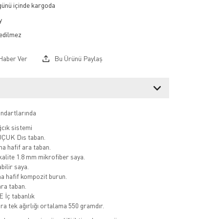
 günü içinde kargoda
y
Haber Ver
Bu Ürünü Paylaş
ndartlarında
ğcık sistemi
ÇUK Dıs taban.
a hafif ara taban.
kalite 1.8 mm mikrofiber saya.
bilir saya.
a hafif kompozit burun.
ara taban.
 İç tabanlık
ra tek ağırlığı ortalama 550 gramdır.