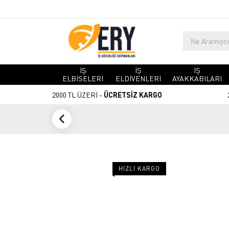
İŞ
İŞ
İŞ
ELBİSELERİ
ELDİVENLERİ
AYAKKABILARI
2000 TL ÜZERİ -
ÜCRETSİZ KARGO
HIZLI KARGO