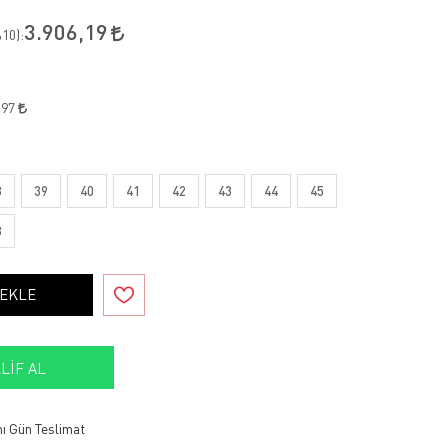
3.906,19
10
):
,97
8
39
40
41
42
43
44
45
8
 EKLE
LIF AL
ı Gün Teslimat