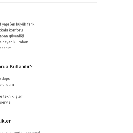
f yapı (en büyük fark)
kkabı konforu
ban güvenliği
 dayanıklı taban
asarım
rda Kullanılır?
ve depo
e üretim
e teknik işler
servis
ikler
 burun (metal içermez)