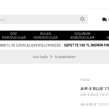
GÖZ
KULAK
SOLUNUM
KORUYUCULAR
KORUYUCULAR
KORUYUCULAR
K
2000 TL VE ÜZERİ ALIŞVERİŞLERİNİZDE -
SEPETTE 100 TL İNDİRİM FI
Ana Sayfa
İş Ayakkabıları
Swolx
AIR-X BLUE 11
AIR-X BLUE 110 S
AIR-X BLUE 110 S1P 