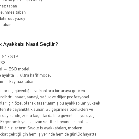
az taban
delinmez taban
bilir üst yüzey
 taban
 Ayakkabı Nasıl Seçilir?
→ S1 / S1P
 S3
işi → ESD model
 ayakta → ultra hafif model
min → kaymaz taban
ları, iş güvenliğini ve konforu bir araya getiren
cihtir. İnşaat, sanayi, sağlık ve diğer profesyonel
nlar için özel olarak tasarlanmış bu ayakkabılar, yüksek
eri ile dayanıklılık sunar. Su geçirmez özellikleri ve
 sayesinde, zorlu koşullarda bile güvenli bir yürüyüş
 Ergonomik yapısı, uzun saatler boyunca rahatlık
iliğinizi artırır. Swolx iş ayakkabıları, modern
ikkat çektiği için hem iş yerinde hem de günlük hayatta