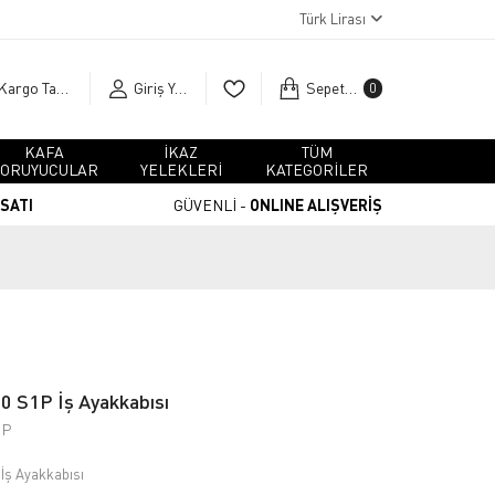
Türk Lirası
Kargo Takip
Giriş Yap
Sepetim
0
KAFA
İKAZ
TÜM
ORUYUCULAR
YELEKLERİ
KATEGORİLER
RSATI
GÜVENLİ -
ONLINE ALIŞVERİŞ
0 S1P İş Ayakkabısı
1P
İş Ayakkabısı