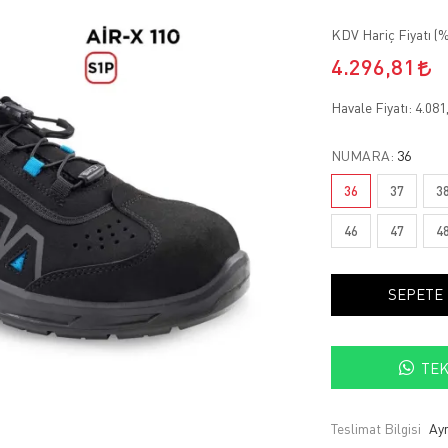
KDV Hariç Fiyatı (
%
4.296,81
Havale Fiyatı:
4.081
NUMARA:
36
36
37
3
46
47
4
SEPETE
TEK
Teslimat Bilgisi
Ayn