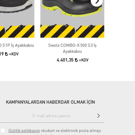
 S1P İş Ayakkabısı
Swolx COMBO-X 500 S3 İş
Swolx COMB
Ayakkabısı
A
,19
+KDV
4.401,35
4.4
+KDV
KAMPANYALARDAN HABERDAR OLMAK İÇİN
Gizlilik politikasını
okudum ve elektronik posta almayı