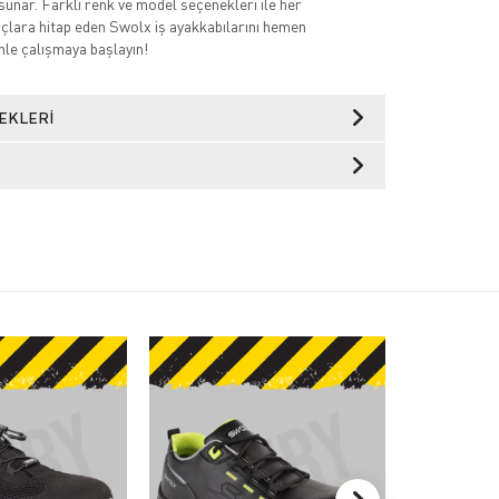
sunar. Farklı renk ve model seçenekleri ile her
açlara hitap eden Swolx iş ayakkabılarını hemen
nle çalışmaya başlayın!
EKLERI