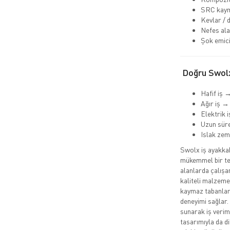
SRC kaym
Kevlar / 
Nefes ala
Şok emici
Doğru Swolx
Hafif iş 
Ağır iş →
Elektrik 
Uzun süre
Islak ze
Swolx iş ayakkabı
mükemmel bir ter
alanlarda çalışa
kaliteli malzemel
kaymaz tabanları
deneyimi sağlar.
sunarak iş veriml
tasarımıyla da d