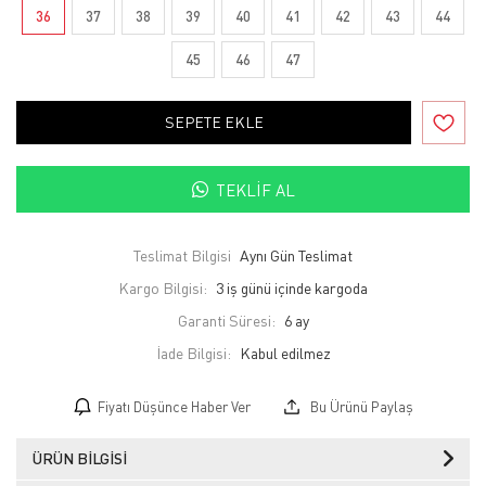
36
37
38
39
40
41
42
43
44
45
46
47
SEPETE EKLE
TEKLIF AL
Teslimat Bilgisi
Aynı Gün Teslimat
Kargo Bilgisi:
3 iş günü içinde kargoda
Garanti Süresi:
6 ay
İade Bilgisi:
Fiyatı Düşünce Haber Ver
Bu Ürünü Paylaş
ÜRÜN BILGISI