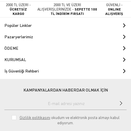
2000 TL ÜZERİ -
2000 TL VE ÜZERİ
GÜVENLİ -
ÜCRETSİZ
ALIŞVERİŞLERİNİZDE -
SEPETTE 100
ONLINE
KARGO
TL İNDİRİM FIRSATI
ALIŞVERİŞ
Popüler Linkler
Pazaryerlerimiz
ÖDEME
KURUMSAL
İş Güvenliği Rehberi
KAMPANYALARDAN HABERDAR OLMAK İÇİN
Gizlilik politikasını
okudum ve elektronik posta almayı kabul
ediyorum.