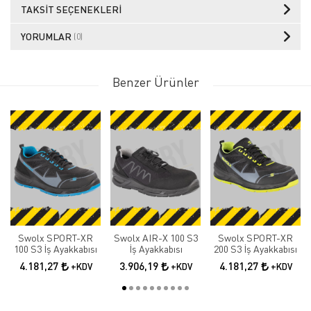
TAKSIT SEÇENEKLERI
YORUMLAR
(0)
Benzer Ürünler
Swolx SPORT-XR
Swolx AIR-X 100 S3
Swolx SPORT-XR
100 S3 İş Ayakkabısı
İş Ayakkabısı
200 S3 İş Ayakkabısı
4.181,27
3.906,19
4.181,27
+KDV
+KDV
+KDV