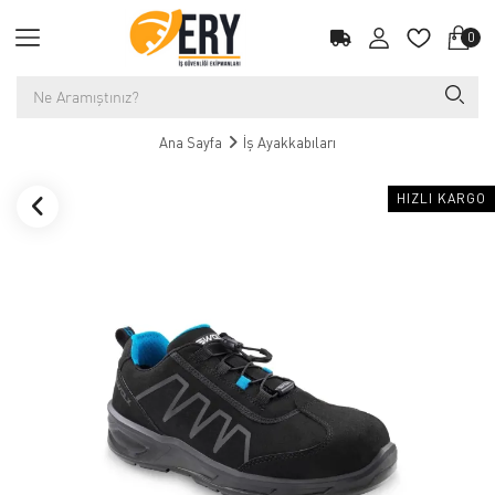
0
Ana Sayfa
İş Ayakkabıları
HIZLI KARGO