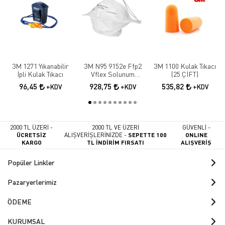
3M 1271 Yıkanabilir
3M N95 9152e Ffp2
3M 1100 Kulak Tıkacı
İpli Kulak Tıkacı
Vflex Solunum
(25 ÇİFT)
Maskesi 10 Adet
96,45
928,75
535,82
+KDV
+KDV
+KDV
2000 TL ÜZERİ -
2000 TL VE ÜZERİ
GÜVENLİ -
ÜCRETSİZ
ALIŞVERİŞLERİNİZDE -
SEPETTE 100
ONLINE
KARGO
TL İNDİRİM FIRSATI
ALIŞVERİŞ
Popüler Linkler
Pazaryerlerimiz
ÖDEME
KURUMSAL