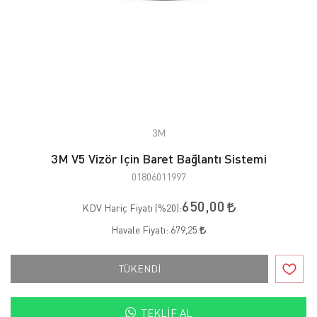
3M
3M V5 Vizör Için Baret Bağlantı Sistemi
01806011997
650,00
KDV Hariç Fiyatı (
%20
):
Havale Fiyatı:
679,25
TÜKENDİ
TEKLIF AL