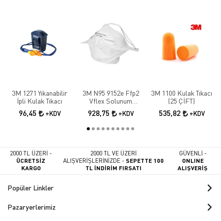
3M 1271 Yıkanabilir
3M N95 9152e Ffp2
3M 1100 Kulak Tıkacı
İpli Kulak Tıkacı
Vflex Solunum
(25 ÇİFT)
Maskesi 10 Adet
96,45
928,75
535,82
+KDV
+KDV
+KDV
2000 TL ÜZERİ -
2000 TL VE ÜZERİ
GÜVENLİ -
ÜCRETSİZ
ALIŞVERİŞLERİNİZDE -
SEPETTE 100
ONLINE
KARGO
TL İNDİRİM FIRSATI
ALIŞVERİŞ
Popüler Linkler
Pazaryerlerimiz