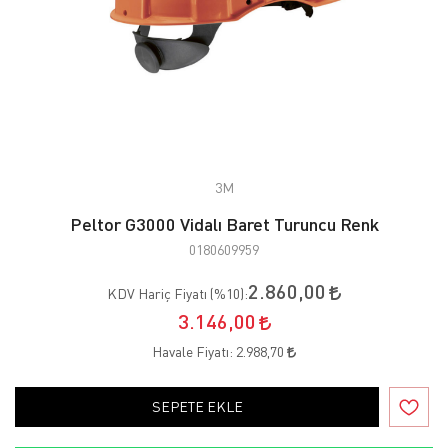
3M
Peltor G3000 Vidalı Baret Turuncu Renk
0180609959
2.860,00
KDV Hariç Fiyatı (
%10
):
3.146,00
Havale Fiyatı:
2.988,70
SEPETE EKLE