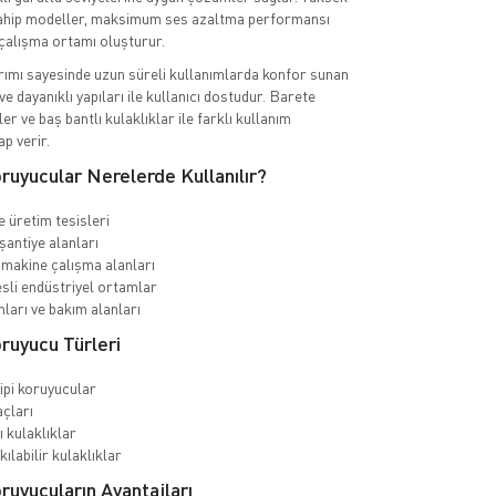
hip modeller, maksimum ses azaltma performansı
çalışma ortamı oluşturur.
ımı sayesinde uzun süreli kullanımlarda konfor sunan
 ve dayanıklı yapıları ile kullanıcı dostudur. Barete
ler ve baş bantlı kulaklıklar ile farklı kullanım
ap verir.
uyucular Nerelerde Kullanılır?
e üretim tesisleri
şantiye alanları
 makine çalışma alanları
sli endüstriyel ortamlar
ları ve bakım alanları
ruyucu Türleri
tipi koruyucular
açları
 kulaklıklar
ılabilir kulaklıklar
uyucuların Avantajları