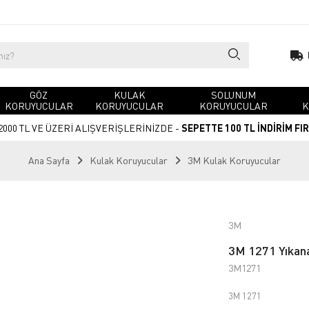
GÖZ
KULAK
SOLUNUM
KORUYUCULAR
KORUYUCULAR
KORUYUCULAR
K
2000 TL VE ÜZERİ ALIŞVERİŞLERİNİZDE -
SEPETTE 100 TL İNDİRİM FI
Ana Sayfa
Kulak Koruyucular
3M Kulak Koruyucular
3M
3M 1271 Yıkanab
3M1271
3M 1271