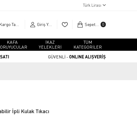
Türk Lirası
Kargo Takip
Giriş Yap
Sepetim
0
KAFA
İKAZ
TÜM
ORUYUCULAR
YELEKLERİ
KATEGORİLER
RSATI
GÜVENLİ -
ONLINE ALIŞVERİŞ
ilir İpli Kulak Tıkacı