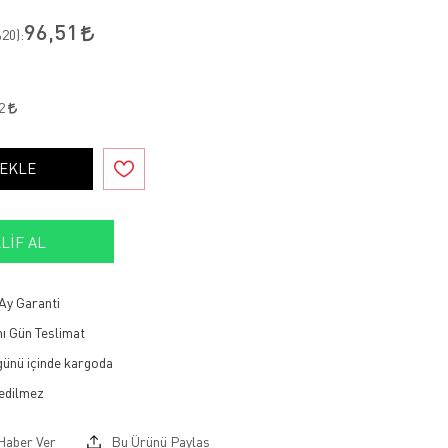
96,51
20
):
02
 EKLE
LIF AL
Ay Garanti
ı Gün Teslimat
 günü içinde kargoda
Haber Ver
Bu Ürünü Paylaş