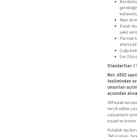
Kordonlu 
gerektiğin
kullanımla
Nem diren
Kulak tıka
şekil ver
Parmak kav
ellerle bi
Çoğu bede
Snr (Gürü
Standartlar:
EN
Not:
6502 sayı
tesliminden so
unsurları açılm
açısından alı
3M kulak koruyuc
tercih edilen çö
çalışanların işit
inşaat ve üretim
Kulaklık tipi kor
3M ürünleri, far