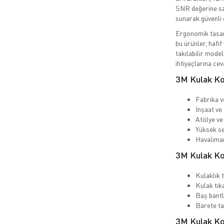
SNR değerine sa
sunarak güvenli 
Ergonomik tasar
bu ürünler, hafif
takılabilir model
ihtiyaçlarına cev
3M Kulak Kor
Fabrika v
İnşaat ve 
Atölye ve
Yüksek se
Havaliman
3M Kulak Ko
Kulaklık 
Kulak tık
Baş bantlı
Barete tak
3M Kulak Kor