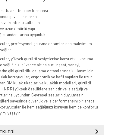
rültü azaltma performansı
ında güvenilir marka
 ve konforlu kullanım
 ve uzun ömürlü yapı
iği standartlarına uygunluk
cular, profesyonel çalışma ortamlarında maksimum
sağlar.
ular, yüksek gürültü seviyelerine karşı etkili koruma
 sağlığınızı güvence altına alır. İnşaat, sanayi,
etim gibi gürültülü çalışma ortamlarında kullanım için
lak koruyucular, ergonomik ve hafif yapıları ile uzun
ar. 3M kulak tıkaçları ve kulaklık modelleri, gürültü
 (NRR) yüksek özelliklere sahiptir ve iş sağlığı ve
rtlarına uygundur. Çevresel seslerin duyulmasını
jileri sayesinde güvenlik ve iş performansını bir arada
koruyucular ile hem sağlığınızı koruyun hem de konforlu
yimi yaşayın.
EKLERI