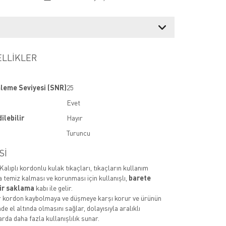
ELLİKLER
leme Seviyesi (SNR)
25
Evet
ilebilir
Hayır
Turuncu
Sİ
lıplı kordonlu kulak tıkaçları, tıkaçların kullanım
a temiz kalması ve korunması için kullanışlı,
barete
lir saklama
kabı ile gelir.
 kordon kaybolmaya ve düşmeye karşı korur ve ürünün
de el altında olmasını sağlar, dolayısıyla aralıklı
rda daha fazla kullanışlılık sunar.