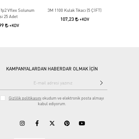
fp2 Vflex Solunum
3M 1100 Kulak Tıkacı (5 ÇİFT)
Kimyasal E
i 25 Adet
2
107,23
+KDV
,99
55
+KDV
KAMPANYALARDAN HABERDAR OLMAK İÇİN
Gizlilik politikasını
okudum ve elektronik posta almayı
kabul ediyorum.