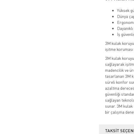
Yüksek gü
Dünya çap
Ergonomik
Dayanıklı
İş güvenl
3M kulak koruyu
işitme koruması 
3M kulak koruyuc
sağlayarak işitme
madencilik ve ür
tasarlanan 3M ku
süreli konfor sun
azaltma derecesi
güvenliği standa
sağlayan teknolo
sunar. 3M kulak 
bir çalışma dene
TAKSIT SEÇEN