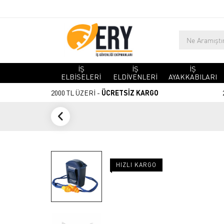
İŞ
İŞ
İŞ
ELBİSELERİ
ELDİVENLERİ
AYAKKABILARI
2000 TL ÜZERİ -
ÜCRETSİZ KARGO
HIZLI KARGO