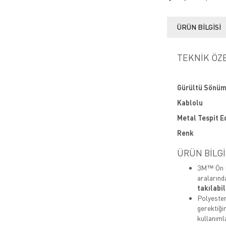
ÜRÜN BILGISI
TEKNİK ÖZ
Gürültü Sönüm
Kablolu
Metal Tespit Ed
Renk
ÜRÜN BİLGİ
3M™ Ön Ka
aralarınd
takılabi
Polyester
gerektiğin
kullanımla