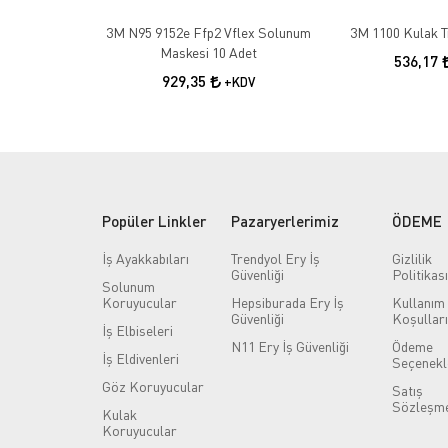
3M N95 9152e Ffp2 Vflex Solunum
3M 1100 Kulak Tı
Maskesi 10 Adet
536,17
929,35
+KDV
Popüler Linkler
Pazaryerlerimiz
ÖDEME
İş Ayakkabıları
Trendyol Ery İş
Gizlilik
Güvenliği
Politikası
Solunum
Koruyucular
Hepsiburada Ery İş
Kullanım
Güvenliği
Koşulları
İş Elbiseleri
N11 Ery İş Güvenliği
Ödeme
İş Eldivenleri
Seçenekl
Göz Koruyucular
Satış
Sözleşme
Kulak
Koruyucular