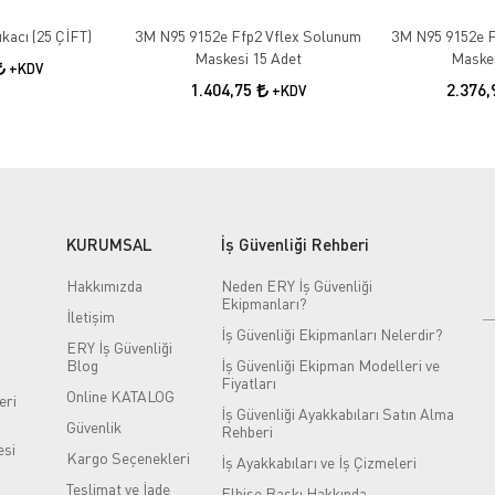
kacı (25 ÇİFT)
3M N95 9152e Ffp2 Vflex Solunum
3M N95 9152e F
Maskesi 15 Adet
Maskes
+KDV
1.404,75
2.376
+KDV
KURUMSAL
İş Güvenliği Rehberi
Hakkımızda
Neden ERY İş Güvenliği
Ekipmanları?
İletişim
İş Güvenliği Ekipmanları Nelerdir?
ERY İş Güvenliği
Blog
İş Güvenliği Ekipman Modelleri ve
Fiyatları
Online KATALOG
eri
İş Güvenliği Ayakkabıları Satın Alma
Güvenlik
Rehberi
si
Kargo Seçenekleri
İş Ayakkabıları ve İş Çizmeleri
Teslimat ve İade
Elbise Baskı Hakkında