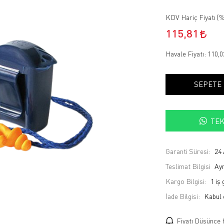
KDV Hariç Fiyatı (
%
115,81
Havale Fiyatı:
110,
SEPETE
TEK
Garanti Süresi:
24 
Teslimat Bilgisi
Ayn
Kargo Bilgisi:
1 iş
İade Bilgisi:
Fiyatı Düşünce 