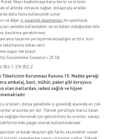
Kulak Tıkacı kaybolmaya karşı korur ve ürünün
de el altında olmasını sağlar, dolayısıyla aralıklı
rda daha fazla kullanışlılık sunar.
ci ve diğer
iş güvenliği ekipmanları
ile uyumluluk.
çları yeniden kullanılabilir ve ön kalıplı olduğundan elle
me, bastırma gerektirmez.
rama tasarımı yerleştirme kolaylığını arttırır, kirli
le takılmasına imkan verir.
ne uygun tek boyut.
ltü Sönümleme Seviyesi) = 25 Db
 352-1, EN 352-2
lı Tüketicinin Korunması Kanunu 15. Madde gereği
nra ambalaj, bant, mühür, paket gibi koruyucu
ış olan mallardan; iadesi sağlık ve hijyen
namamaktadır.
u ürünleri, dünya genelinde iş güvenliği alanında en çok
zümler arasında yer alır. Yüksek gürültüye maruz kalan
me sağlığını korumak için geliştirilmiş bu ürünler, sanayi,
 sektörlerinde yaygın olarak kullanılmaktadır.
uyucular ve kulak tıkaçları gibi farklı seçenekler sunan
klı gürültü seviyelerine uygun çözümler sağlar. Yüksek