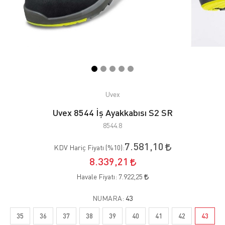
Uvex
Uvex 8544 İş Ayakkabısı S2 SR
8544.8
7.581,10
KDV Hariç Fiyatı (
%10
):
8.339,21
Havale Fiyatı:
7.922,25
NUMARA:
43
35
36
37
38
39
40
41
42
43