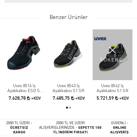
Benzer Ürünler
TÜKENDİ
Uvex 8516 İş
Uvex 8543 İş
Uvex 8542 İş
Ayakkabısı ESD S3
Ayakkabısı S1 SR
Ayakkabısı S1 SR
SRC
7.628,78
7.485,75
5.721,59
+KDV
+KDV
+KDV
2000 TL ÜZERİ -
2000 TL VE ÜZERİ
GÜVENLİ -
ÜCRETSİZ
ALIŞVERİŞLERİNİZDE -
SEPETTE 100
ONLINE
KARGO
TL İNDİRİM FIRSATI
ALIŞVERİŞ