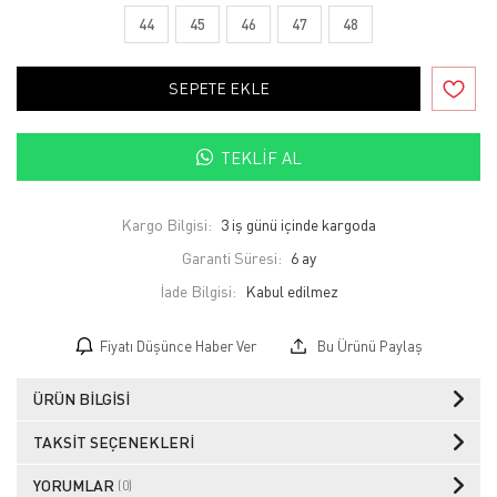
44
45
46
47
48
SEPETE EKLE
TEKLIF AL
Kargo Bilgisi:
3 iş günü içinde kargoda
Garanti Süresi:
6 ay
İade Bilgisi:
Fiyatı Düşünce Haber Ver
Bu Ürünü Paylaş
ÜRÜN BILGISI
TAKSIT SEÇENEKLERI
YORUMLAR
(0)