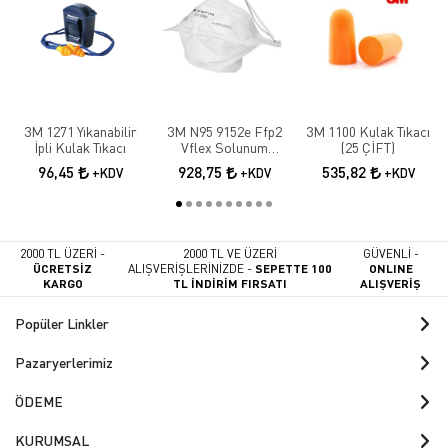
3M 1271 Yıkanabilir
3M N95 9152e Ffp2
3M 1100 Kulak Tıkacı
İpli Kulak Tıkacı
Vflex Solunum
(25 ÇİFT)
Maskesi 10 Adet
96,45
928,75
535,82
+KDV
+KDV
+KDV
2000 TL ÜZERİ -
2000 TL VE ÜZERİ
GÜVENLİ -
ÜCRETSİZ
ALIŞVERİŞLERİNİZDE -
SEPETTE 100
ONLINE
KARGO
TL İNDİRİM FIRSATI
ALIŞVERİŞ
Popüler Linkler
Pazaryerlerimiz
ÖDEME
KURUMSAL