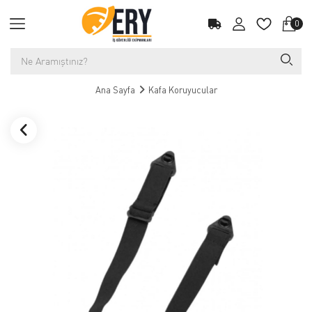
0
Ana Sayfa
Kafa Koruyucular