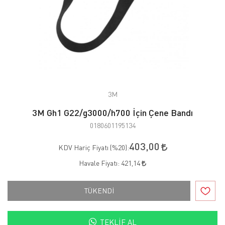
3M
3M Gh1 G22/g3000/h700 İçin Çene Bandı
0180601195134
403,00
KDV Hariç Fiyatı (
%20
):
Havale Fiyatı:
421,14
TÜKENDİ
TEKLIF AL