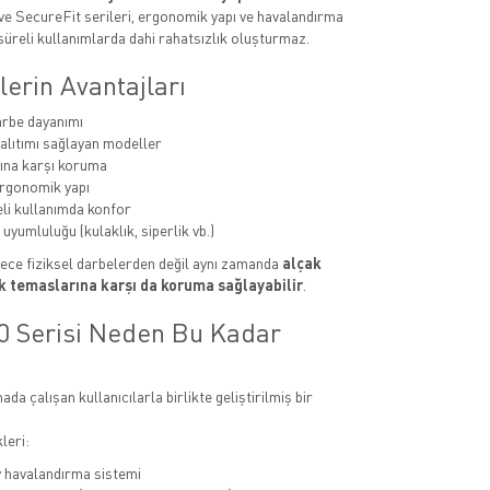
ve SecureFit serileri, ergonomik yapı ve havalandırma
 süreli kullanımlarda dahi rahatsızlık oluşturmaz.
erin Avantajları
rbe dayanımı
yalıtımı sağlayan modeller
rına karşı koruma
ergonomik yapı
li kullanımda konfor
uyumluluğu (kulaklık, siperlik vb.)
ece fiziksel darbelerden değil aynı zamanda
alçak
ik temaslarına karşı da koruma sağlayabilir
.
 Serisi Neden Bu Kadar
ada çalışan kullanıcılarla birlikte geliştirilmiş bir
leri:
 havalandırma sistemi