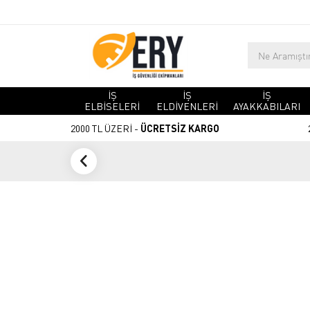
İŞ
İŞ
İŞ
ELBİSELERİ
ELDİVENLERİ
AYAKKABILARI
2000 TL ÜZERİ -
ÜCRETSİZ KARGO