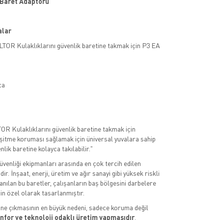
Baret Adaptörü
alar
TOR Kulaklıklarını güvenlik baretine takmak için P3 EA
ça
R Kulaklıklarını güvenlik baretine takmak için
İşitme koruması sağlamak için üniversal yuvalara sahip
lik baretine kolayca takılabilir."
güvenliği ekipmanları arasında en çok tercih edilen
ir. İnşaat, enerji, üretim ve ağır sanayi gibi yüksek riskli
anılan bu baretler, çalışanların baş bölgesini darbelere
in özel olarak tasarlanmıştır.
ne çıkmasının en büyük nedeni, sadece koruma değil
nfor ve teknoloji odaklı üretim yapmasıdır
.