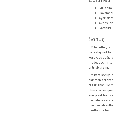
Kullanım 
Havalandı
Ayar siste
Aksesuar
Sertifikal
Sonuç
3M baretler, iş g
birleştiği nokta
koruyucu değil, 
model seçimi ile 
artırabilirsiniz.
3M kafa koruyucul
ekipmanları aras
tasarlanan 3M ma
uluslararası güv
enerji sektörü v
darbelere karşı 
uzun süreli kulla
bantları ile her 