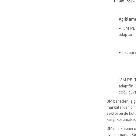
3M P3E- 
Açıklam
• "3M PEL
adaptör.
• Tek par
"3M PELTO
adaptör. 
çoğu güven
3M baretler, iş 
markalardan birid
sektörlerde kull
karşı korumak iç
3M markasının ö
aynı zamanda
ko