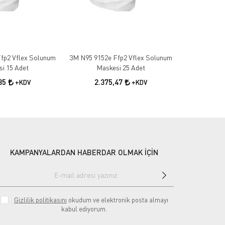
fp2 Vflex Solunum
3M N95 9152e Ffp2 Vflex Solunum
3M 1100 Ku
i 15 Adet
Maskesi 25 Adet
10
,85
2.375,47
+KDV
+KDV
KAMPANYALARDAN HABERDAR OLMAK İÇİN
Gizlilik politikasını
okudum ve elektronik posta almayı
kabul ediyorum.