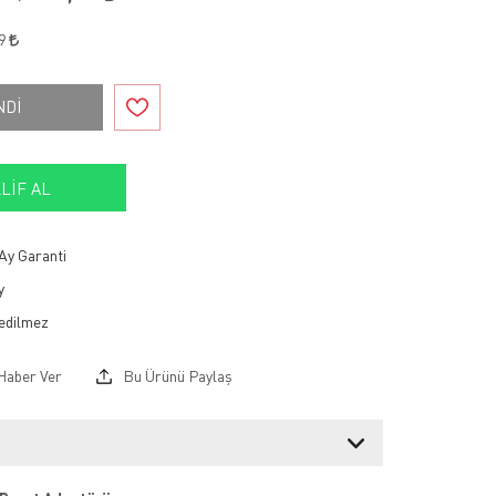
59
NDİ
LIF AL
Ay Garanti
y
Haber Ver
Bu Ürünü Paylaş