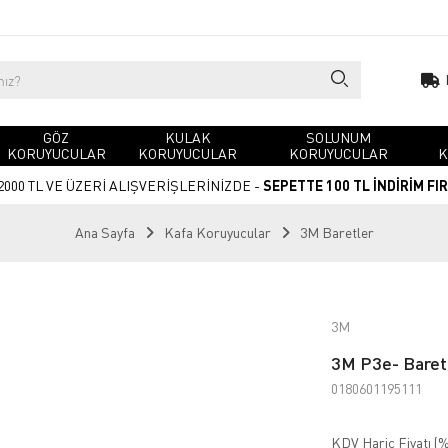
GÖZ
KULAK
SOLUNUM
KORUYUCULAR
KORUYUCULAR
KORUYUCULAR
K
2000 TL VE ÜZERİ ALIŞVERİŞLERİNİZDE -
SEPETTE 100 TL İNDİRİM FI
Ana Sayfa
Kafa Koruyucular
3M Baretler
3M
3M P3e- Baret
0180601195111
KDV Hariç Fiyatı (
%