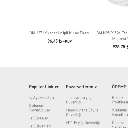
3M 1271 Yıkanabilir İpli Kulak Tıkacı
3M N95 9152e Ffp
Maskesi 
96,45
+KDV
928,75
Popüler Linkler
Pazaryerlerimiz
ÖDEME
İş Ayakkabıları
Trendyol Ery İş
Gizlilik
Güvenliği
Politikası
Solunum
Koruyucular
Hepsiburada Ery İş
Kullanım
Güvenliği
Koşulları
İş Elbiseleri
N11 Ery İş Güvenliği
Ödeme
İş Eldivenleri
Seçenekl