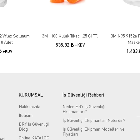
2 Vflex Solunum
3M 1100 Kulak Tıkacı (25 ÇİFT)
3M N95 9152e F
10 Adet
Maskes
535,82
+KDV
1.403
+KDV
KURUMSAL
İş Güvenliği Rehberi
Hakkımızda
Neden ERY İş Güvenliği
Ekipmanları?
İletişim
İş Güvenliği Ekipmanları Nelerdir?
ERY İş Güvenliği
Blog
İş Güvenliği Ekipman Modelleri ve
Fiyatları
Online KATALOG
eri