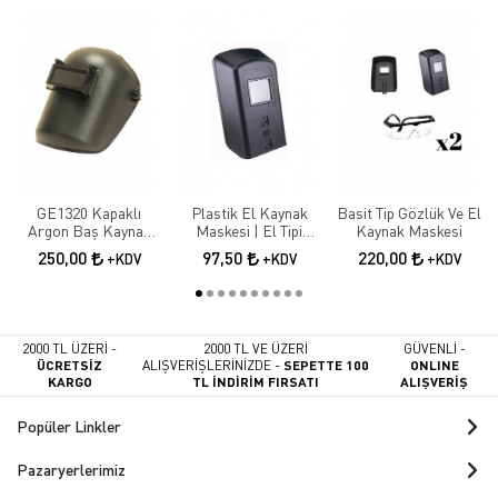
GE1320 Kapaklı
Plastik El Kaynak
Basit Tip Gözlük Ve El
Argon Baş Kaynak
Maskesi | El Tipi
Kaynak Maskesi
Maskesi
Koruyucu Kaynakçı
250,00
97,50
220,00
+KDV
+KDV
+KDV
Maskesi
2000 TL ÜZERİ -
2000 TL VE ÜZERİ
GÜVENLİ -
ÜCRETSİZ
ALIŞVERİŞLERİNİZDE -
SEPETTE 100
ONLINE
KARGO
TL İNDİRİM FIRSATI
ALIŞVERİŞ
Popüler Linkler
Pazaryerlerimiz