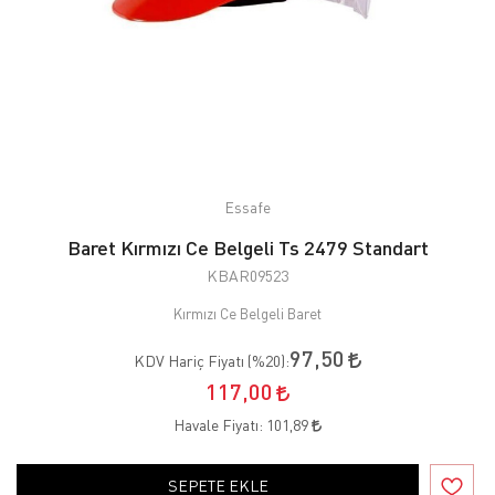
Essafe
Baret Kırmızı Ce Belgeli Ts 2479 Standart
KBAR09523
Kırmızı Ce Belgeli Baret
97,50
KDV Hariç Fiyatı (
%20
):
117,00
Havale Fiyatı:
101,89
SEPETE EKLE