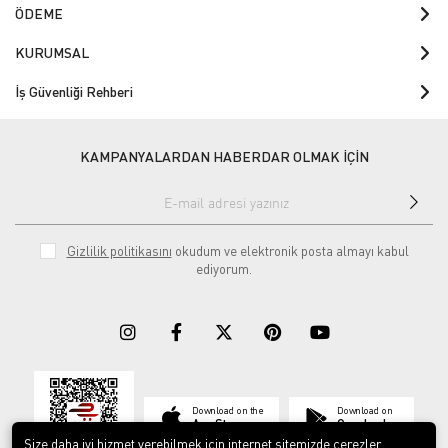
ÖDEME
KURUMSAL
İş Güvenliği Rehberi
KAMPANYALARDAN HABERDAR OLMAK İÇİN
Gizlilik politikasını
okudum ve elektronik posta almayı kabul
ediyorum.
Download on the
Download on
App Store
Google play
Size daha iyi hizmet verebilmek için internet sitemizde çerezler