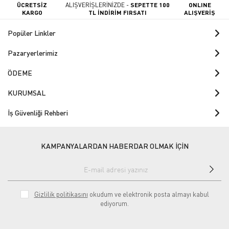
ÜCRETSİZ
ALIŞVERİŞLERİNİZDE -
SEPETTE 100
ONLINE
KARGO
TL İNDİRİM FIRSATI
ALIŞVERİŞ
Popüler Linkler
Pazaryerlerimiz
ÖDEME
KURUMSAL
İş Güvenliği Rehberi
KAMPANYALARDAN HABERDAR OLMAK İÇİN
Gizlilik politikasını
okudum ve elektronik posta almayı kabul
ediyorum.