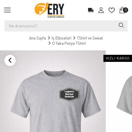
0
Ana Sayfa
İş Elbiseleri
TShirt ve Sweat
O Yaka Penye TShirt
HIZLI KARGO