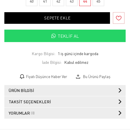
40
41
42
43
44
45
SEPETE EKLE
TEKLIF AL
Kargo Bilgisi:
1 iş günü içinde kargoda
İade Bilgisi:
Fiyatı Düşünce Haber Ver
Bu Ürünü Paylaş
ÜRÜN BILGISI
TAKSIT SEÇENEKLERI
YORUMLAR
(0)