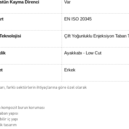
tün Kayma Direnci
Var
rt
EN ISO 20345
Teknolojisi
Çift Yoğunluklu Enjeksiyon Taban T
lik
Ayakkabı - Low Cut
et
Erkek
rı, farklı sektörlerin ihtiyaçlarına göre özel olarak
a kompozit burun koruması
ban yapısı
ilir iç yapı
k tasarım