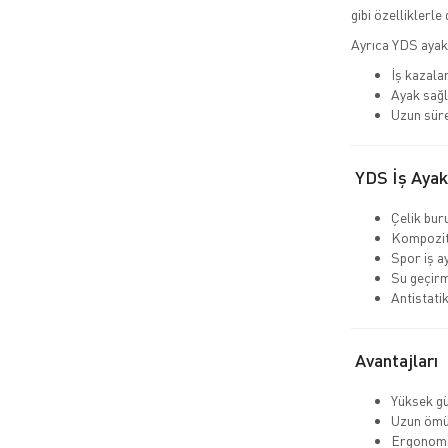
gibi özelliklerle 
Ayrıca YDS ayak
İş kazalar
Ayak sağl
Uzun süre
YDS İş Ayakk
Çelik bur
Kompozit
Spor iş a
Su geçir
Antistati
Avantajları
Yüksek gü
Uzun ömü
Ergonomi