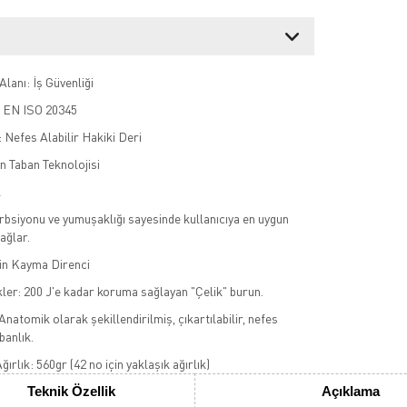
lanı: İş Güvenliği
: EN ISO 20345
Nefes Alabilir Hakiki Deri
n Taban Teknolojisi
k
bsiyonu ve yumuşaklığı sayesinde kullanıcıya en uygun
ağlar.
n Kayma Direnci
kler: 200 J'e kadar koruma sağlayan "Çelik" burun.
Anatomik olarak şekillendirilmiş, çıkartılabilir, nefes
abanlık.
ğırlık: 560gr (42 no için yaklaşık ağırlık)
Teknik Özellik
Açıklama