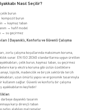
yakkabı Nasıl Seçilir?
 çelik burun
→ kompozit burun
min → kaymaz taban
anım → hafif model
m → su geçirmez
ları | Dayanıklı, Konforlu ve Güvenli Çalışma
ları, zorlu çalışma koşullarında maksimum koruma,
klılık sunar. EN ISO 20345 standartlarına uygun üretilen
 ayakkabıları, çelik burun, kaymaz taban, su geçirmez
rbelere karşı ekstra koruma gibi üstün özelliklere
 sanayi, lojistik, madencilik ve birçok sektörde tercih
akkabıları, uzun ömürlü yapısı ve ergonomik tasarımıyla
ir kullanım sağlar. Güvenli ve konforlu bir çalışma
ş ayakkabılarını keşfedin!
likler:
 darbeye dayanıklı tasarım
nmaya karşı dirençli taban
e nefes alabilen malzemeler