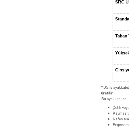
SRC Üs
Standa
Taban 
Yüksek
Cinsiy
YDS iş ayakkabıla
üretilir.
Bu ayakkabılar:
Çelik vey
Kaymaz ta
Nefes alab
Ergonomi