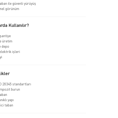
ban ile güvenli yürüyüş
nel görünüm
rda Kullanılır?
 şantiye
e üretim
ve depo
elektrik işleri
yi
ikler
 20345 standartları
ompozit burun
aban
nıklı yapı
ci taban