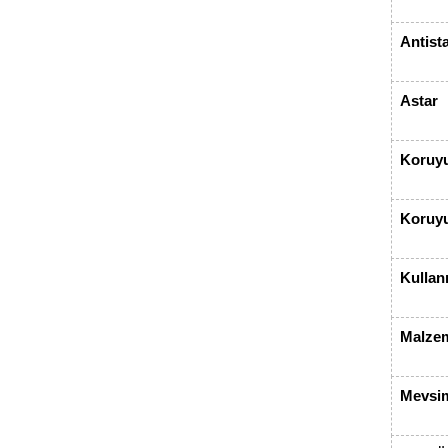
Antista
Astar
Koruyu
Koruyu
Kullan
Malze
Mevsi