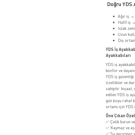
Doğru YDS A
Ağır iş →
Hafif iş 
Islak ze
Uzun kull
Dış orta
YDS İş Ayakkabı
Ayakkabıları
YDS iş ayakkabı
konfor ve dayanı
YDS iş güvenliği
özellikler ve da
sahiptir. İnşaat,
edilen YDS iş ay
gün boyu rahat b
ortamı için YDS i
Öne Çıkan Özel
✅ Çelik burun ve
✅ Kaymaz ve aşı
✅ Su geçirmez v