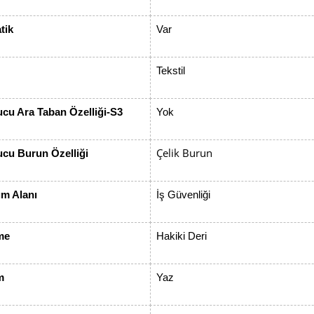
tik
Var
Tekstil
cu Ara Taban Özelliği-S3
Yok
Çelik Burun
cu Burun Özelliği
ım Alanı
İş Güvenliği
me
Hakiki Deri
m
Yaz