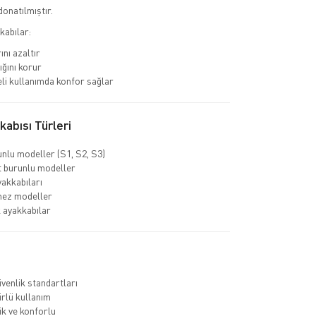
donatılmıştır.
kabılar:
ını azaltır
ığını korur
li kullanımda konfor sağlar
abısı Türleri
unlu modeller (S1, S2, S3)
 burunlu modeller
yakkabıları
mez modeller
k ayakkabılar
venlik standartları
rlü kullanım
k ve konforlu