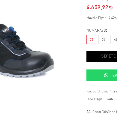
4.659,92
Havale Fiyatı:
4.426
NUMARA:
36
36
37
4
SEPETE
TEK
Kargo Bilgisi:
1 iş
İade Bilgisi:
Fiyatı Düşünce 