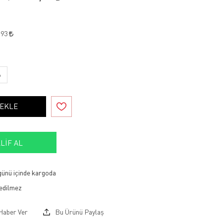
,93
6
 EKLE
LIF AL
 günü içinde kargoda
Haber Ver
Bu Ürünü Paylaş