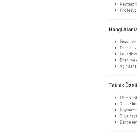
Kaymaz ta
Profesyo
Hangi Alanla
İnşaat ve
Fabrika v
Lojistik 
Enerji ve 
Ağır sana
Teknik Özell
TS EN ISO
Çelik / k
Kaymaz t
Suya daya
Darbe emi