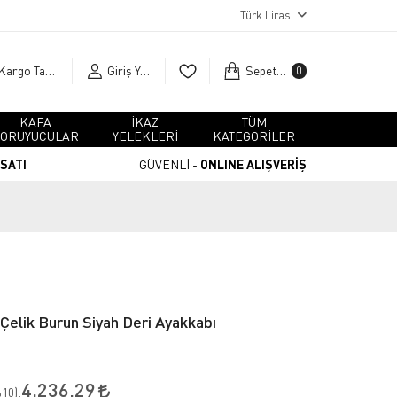
Türk Lirası
Kargo Takip
Giriş Yap
Sepetim
0
KAFA
İKAZ
TÜM
ORUYUCULAR
YELEKLERİ
KATEGORİLER
RSATI
GÜVENLİ -
ONLINE ALIŞVERİŞ
Çelik Burun Siyah Deri Ayakkabı
4.236,29
10
):