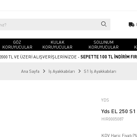
GÖZ
KULAK
SOLUNUM
KORUYUCULAR
KORUYUCULAR
KORUYUCULAR
K
2000 TL VE ÜZERİ ALIŞVERİŞLERİNİZDE -
SEPETTE 100 TL İNDİRİM FI
Ana Sayfa
İş Ayakkabıları
S1 İş Ayakkabıları
YDS
Yds EL 250 S1 
HIR0005087
KDV Hariç Fiyatı (
%