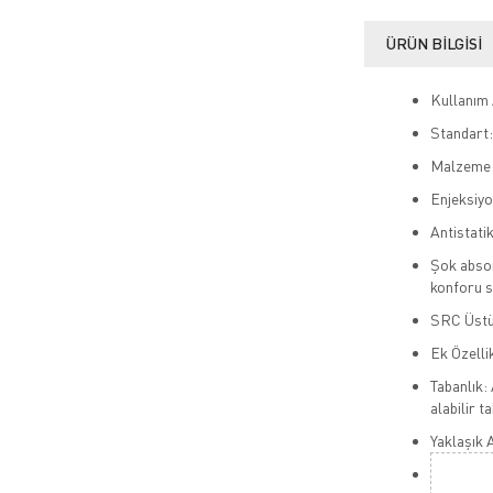
ÜRÜN BILGISI
Kullanım A
Standart
Malzeme: 
Enjeksiyo
Antistati
Şok absor
konforu s
SRC Üstü
Ek Özelli
Tabanlık: 
alabilir t
Yaklaşık A