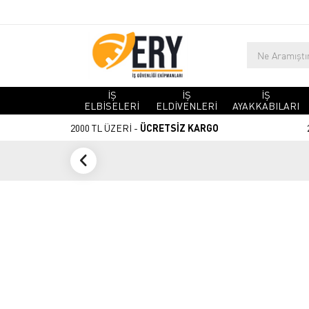
İŞ
İŞ
İŞ
ELBİSELERİ
ELDİVENLERİ
AYAKKABILARI
2000 TL ÜZERİ -
ÜCRETSİZ KARGO