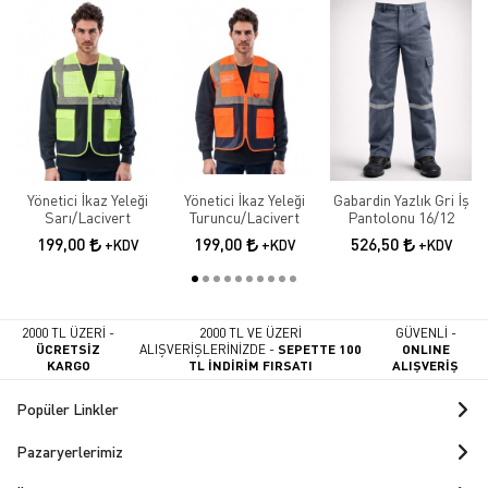
Yönetici İkaz Yeleği
Yönetici İkaz Yeleği
Gabardin Yazlık Gri İş
Sarı/Lacivert
Turuncu/Lacivert
Pantolonu 16/12
199,00
199,00
526,50
+KDV
+KDV
+KDV
2000 TL ÜZERİ -
2000 TL VE ÜZERİ
GÜVENLİ -
ÜCRETSİZ
ALIŞVERİŞLERİNİZDE -
SEPETTE 100
ONLINE
KARGO
TL İNDİRİM FIRSATI
ALIŞVERİŞ
Popüler Linkler
Pazaryerlerimiz