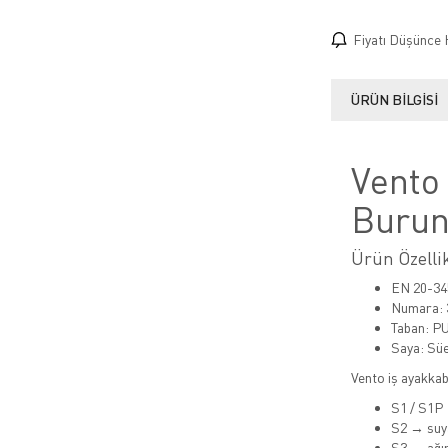
Fiyatı Düşünce 
ÜRÜN BILGISI
Vento
Burun
Ürün Özelli
EN 20-34
Numara: 
Taban: P
Saya: Süe
Vento iş ayakkabı
S1 / S1P 
S2 → suya
S3 → ağır