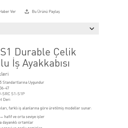
Haber Ver
Bu Ürünü Paylaş
 S1 Durable Çelik
lu İş Ayakkabısı
kleri
5 Standartlarına Uygundur
36-47
U-SRC S1-S1P
t Deri
ları, farklı iş alanlarına göre üretilmiş modeller sunar:
→ hafif ve orta seviye işler
 dayanıklı ortamlar
 sanayi ve zorlu zeminler