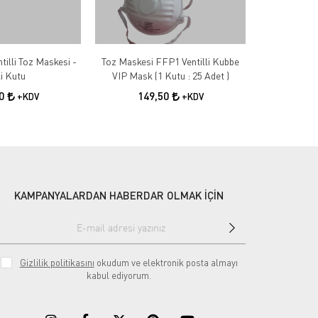
illi Toz Maskesi -
Toz Maskesi FFP1 Ventilli Kubbe
Vento S2 Çeli
li Kutu
VIP Mask (1 Kutu : 25 Adet )
1.3
00
149,50
+KDV
+KDV
KAMPANYALARDAN HABERDAR OLMAK İÇİN
Gizlilik politikasını
okudum ve elektronik posta almayı
kabul ediyorum.