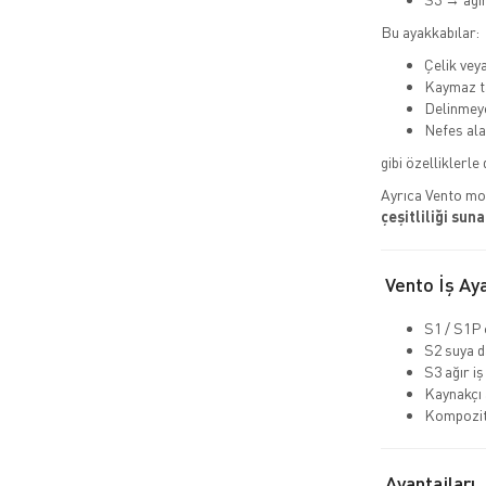
Bu ayakkabılar:
Çelik vey
Kaymaz t
Delinmeye
Nefes alab
gibi özelliklerle
Ayrıca Vento mo
çeşitliliği suna
Vento İş Aya
S1 / S1P 
S2 suya d
S3 ağır iş
Kaynakçı 
Kompozit 
Avantajları