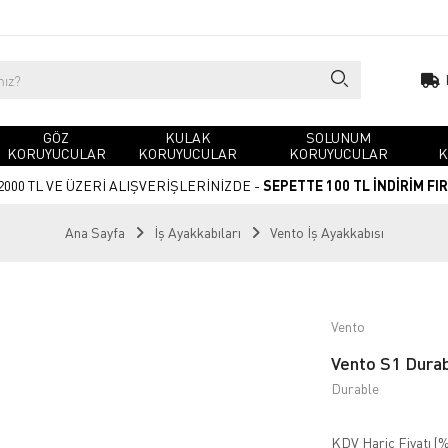
GÖZ
KULAK
SOLUNUM
KORUYUCULAR
KORUYUCULAR
KORUYUCULAR
K
2000 TL VE ÜZERİ ALIŞVERİŞLERİNİZDE -
SEPETTE 100 TL İNDİRİM FI
Ana Sayfa
İş Ayakkabıları
Vento İş Ayakkabısı
Vento
Vento S1 Durab
Durable
KDV Hariç Fiyatı (
%