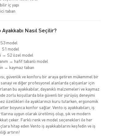
ilir iç yapı
ci taban
Ayakkabı Nasıl Seçilir?
 S3 model
→ S1 model
i → S2 özel model
anım → hafif tabanlı model
min → kaymaz taban
ısı, güvenlik ve konforu bir araya getiren mükemmel bir
 sanayi ve diğer profesyonel alanlarda çalışanlar için
rlanan bu ayakkabılar, dayanıklı malzemeleri ve kaymaz
nde zorlu koşullarda bile güvenli bir yürüyüş deneyimi
ez özellikleri ile ayaklarınızı kuru tutarken, ergonomik
atler boyunca konfor sağlar. Vento iş ayakkabıları, iş
rtlarına uygun olarak üretilmiş olup, şık ve modern
ikkat çeker. Farklı renk ve model seçenekleri ile her
çlara hitap eden Vento iş ayakkabılarını keşfedin ve iş
iği artırın!