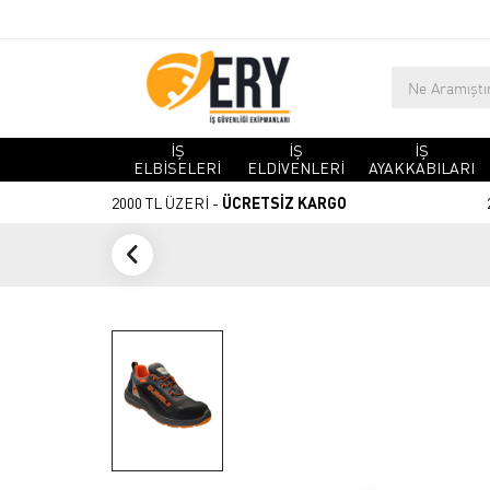
İŞ
İŞ
İŞ
ELBİSELERİ
ELDİVENLERİ
AYAKKABILARI
2000 TL ÜZERİ -
ÜCRETSİZ KARGO