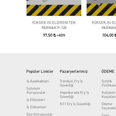
YÜKSEK ISI ELDİVENİ TEK
YÜKSEK ISI E
PARMAK P-120
PARMAK
97,50
104,00
+KDV
Popüler Linkler
Pazaryerlerimiz
ÖDEME
İş Ayakkabıları
Trendyol Ery İş
Gizlilik
Güvenliği
Politikası
Solunum
Koruyucular
Hepsiburada Ery İş
Kullanım
Güvenliği
Koşulları
İş Elbiseleri
N11 Ery İş Güvenliği
Ödeme
İş Eldivenleri
Seçenekl
Göz Koruyucular
Satış