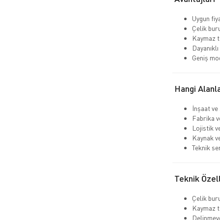
Uygun fiy
Çelik bu
Kaymaz t
Dayanıklı 
Geniş mo
Hangi Alanla
İnşaat ve
Fabrika v
Lojistik 
Kaynak ve
Teknik se
Teknik Özell
Çelik bu
Kaymaz t
Delinmeye