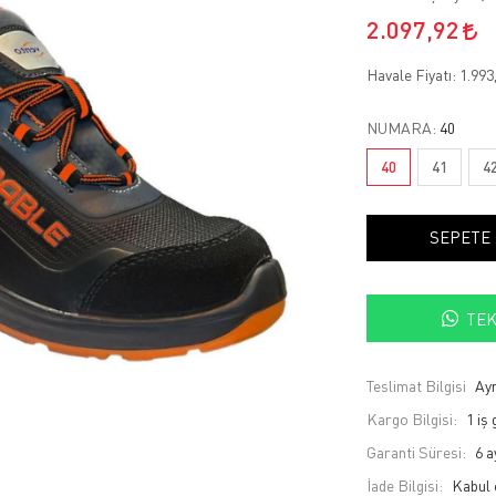
2.097,92
Havale Fiyatı:
1.993
NUMARA:
40
40
41
4
SEPETE
TEK
Teslimat Bilgisi
Ayn
Kargo Bilgisi:
1 iş
Garanti Süresi:
6 a
İade Bilgisi: