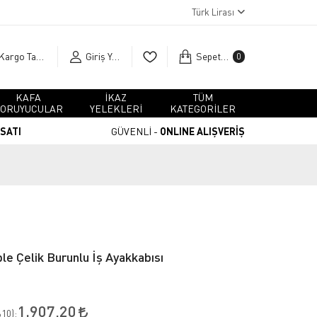
Türk Lirası
Kargo Takip
Giriş Yap
Sepetim
0
KAFA
İKAZ
TÜM
ORUYUCULAR
YELEKLERİ
KATEGORİLER
RSATI
GÜVENLİ -
ONLINE ALIŞVERİŞ
le Çelik Burunlu İş Ayakkabısı
1.907,20
10
):