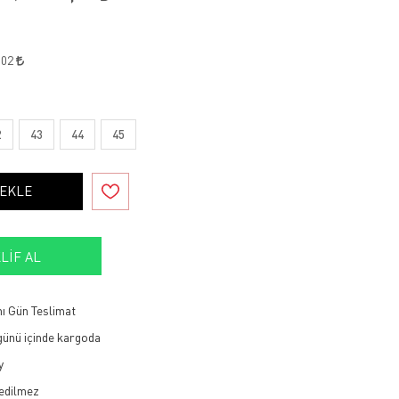
,02
2
43
44
45
 EKLE
LIF AL
ı Gün Teslimat
 günü içinde kargoda
y