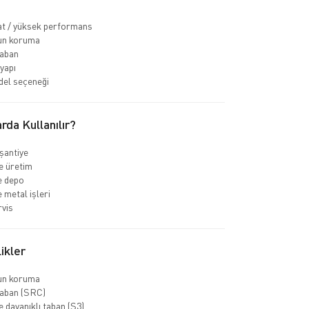
at / yüksek performans
run koruma
aban
yapı
del seçeneği
rda Kullanılır?
 şantiye
e üretim
ve depo
 metal işleri
rvis
ikler
run koruma
aban (SRC)
 dayanıklı taban (S3)