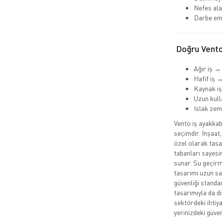
Nefes alab
Darbe emi
Doğru Vento 
Ağır iş →
Hafif iş 
Kaynak iş
Uzun kull
Islak ze
Vento iş ayakkab
seçimdir. İnşaat,
özel olarak tasa
tabanları sayesi
sunar. Su geçirm
tasarımı uzun sa
güvenliği standa
tasarımıyla da d
sektördeki ihtiya
yerinizdeki güvenl