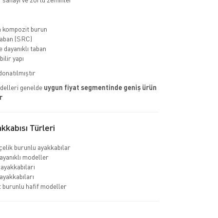
a kompozit burun
aban (SRC)
 dayanıklı taban
ilir yapı
 donatılmıştır
delleri genelde
uygun fiyat segmentinde geniş ürün
r
kkabısı Türleri
çelik burunlu ayakkabılar
ayanıklı modeller
 ayakkabıları
ayakkabıları
burunlu hafif modeller