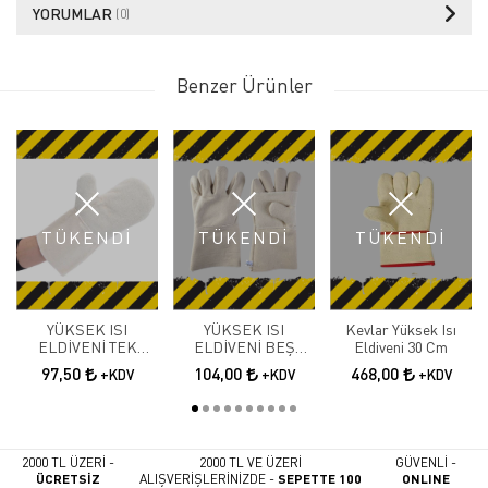
YORUMLAR
(0)
Benzer Ürünler
TÜKENDİ
TÜKENDİ
TÜKENDİ
YÜKSEK ISI
YÜKSEK ISI
Kevlar Yüksek Isı
ELDİVENİ TEK
ELDİVENİ BEŞ
Eldiveni 30 Cm
PARMAK P-120
PARMAK P-121
97,50
104,00
468,00
+KDV
+KDV
+KDV
2000 TL ÜZERİ -
2000 TL VE ÜZERİ
GÜVENLİ -
ÜCRETSİZ
ALIŞVERİŞLERİNİZDE -
SEPETTE 100
ONLINE