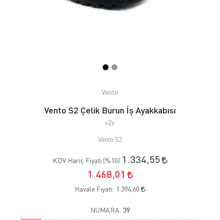
Vento
Vento S2 Çelik Burun İş Ayakkabısı
v2s
Vento S2
1.334,55
KDV Hariç Fiyatı (
%10
):
1.468,01
Havale Fiyatı:
1.394,60
NUMARA:
39