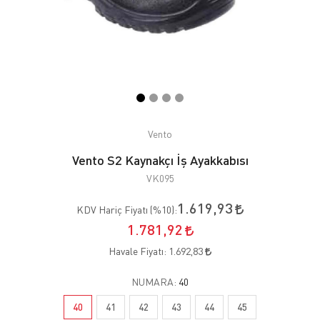
Vento
Vento S2 Kaynakçı İş Ayakkabısı
VK095
1.619,93
KDV Hariç Fiyatı (
%10
):
1.781,92
Havale Fiyatı:
1.692,83
NUMARA:
40
40
41
42
43
44
45