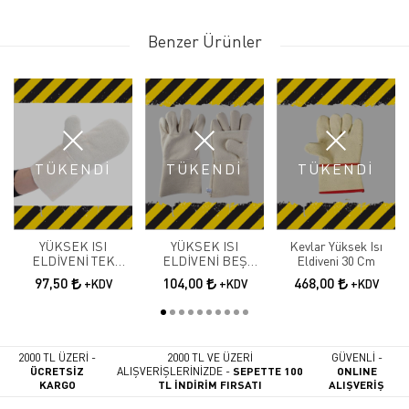
Benzer Ürünler
TÜKENDİ
TÜKENDİ
TÜKENDİ
YÜKSEK ISI
YÜKSEK ISI
Kevlar Yüksek Isı
ELDİVENİ TEK
ELDİVENİ BEŞ
Eldiveni 30 Cm
PARMAK P-120
PARMAK P-121
97,50
104,00
468,00
+KDV
+KDV
+KDV
2000 TL ÜZERİ -
2000 TL VE ÜZERİ
GÜVENLİ -
ÜCRETSİZ
ALIŞVERİŞLERİNİZDE -
SEPETTE 100
ONLINE
KARGO
TL İNDİRİM FIRSATI
ALIŞVERİŞ