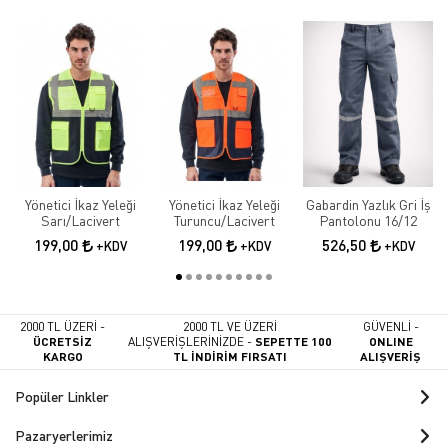
Yönetici İkaz Yeleği
Yönetici İkaz Yeleği
Gabardin Yazlık Gri İş
Sarı/Lacivert
Turuncu/Lacivert
Pantolonu 16/12
199,00
199,00
526,50
+KDV
+KDV
+KDV
2000 TL ÜZERİ -
2000 TL VE ÜZERİ
GÜVENLİ -
ÜCRETSİZ
ALIŞVERİŞLERİNİZDE -
SEPETTE 100
ONLINE
KARGO
TL İNDİRİM FIRSATI
ALIŞVERİŞ
Popüler Linkler
Pazaryerlerimiz