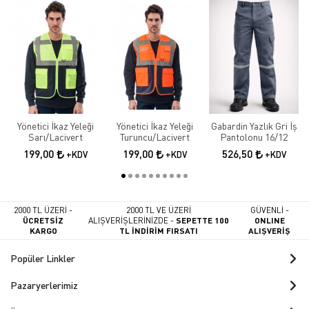
Yönetici İkaz Yeleği
Yönetici İkaz Yeleği
Gabardin Yazlık Gri İş
Sarı/Lacivert
Turuncu/Lacivert
Pantolonu 16/12
199,00
199,00
526,50
+KDV
+KDV
+KDV
2000 TL ÜZERİ -
2000 TL VE ÜZERİ
GÜVENLİ -
ÜCRETSİZ
ALIŞVERİŞLERİNİZDE -
SEPETTE 100
ONLINE
KARGO
TL İNDİRİM FIRSATI
ALIŞVERİŞ
Popüler Linkler
Pazaryerlerimiz