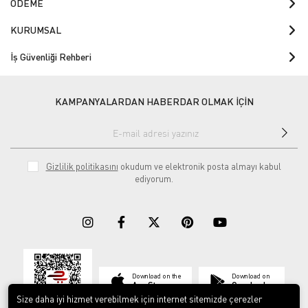
ÖDEME
KURUMSAL
İş Güvenliği Rehberi
KAMPANYALARDAN HABERDAR OLMAK İÇİN
Gizlilik politikasını
okudum ve elektronik posta almayı kabul
ediyorum.
Download on the
Download on
App Store
Google play
Size daha iyi hizmet verebilmek için internet sitemizde çerezler