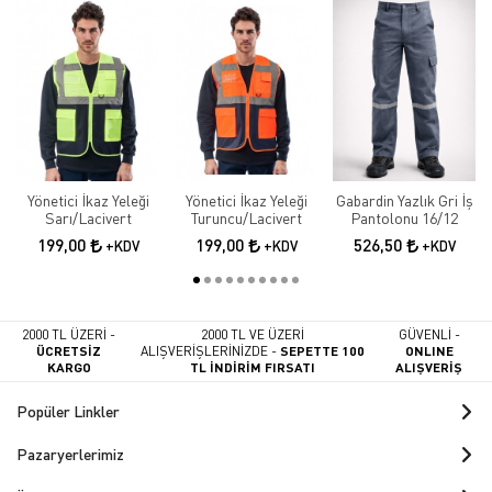
Yönetici İkaz Yeleği
Yönetici İkaz Yeleği
Gabardin Yazlık Gri İş
Sarı/Lacivert
Turuncu/Lacivert
Pantolonu 16/12
199,00
199,00
526,50
+KDV
+KDV
+KDV
2000 TL ÜZERİ -
2000 TL VE ÜZERİ
GÜVENLİ -
ÜCRETSİZ
ALIŞVERİŞLERİNİZDE -
SEPETTE 100
ONLINE
KARGO
TL İNDİRİM FIRSATI
ALIŞVERİŞ
Popüler Linkler
Pazaryerlerimiz