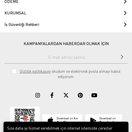
ÖDEME
KURUMSAL
İş Güvenliği Rehberi
KAMPANYALARDAN HABERDAR OLMAK İÇİN
Gizlilik politikasını
okudum ve elektronik posta almayı kabul
ediyorum.
Download on the
Download on
App Store
Google play
Size daha iyi hizmet verebilmek için internet sitemizde çerezler