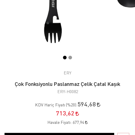
ERY
Çok Fonksiyonlu Paslanmaz Çelik Çatal Kaşık
ERY-H0082
594,68
KDV Hariç Fiyatı (
%20
):
713,62
Havale Fiyatı:
677,94