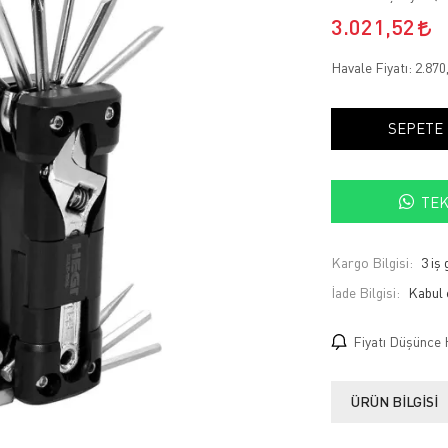
3.021,52
Havale Fiyatı:
2.870
SEPETE
TEK
Kargo Bilgisi:
3 iş
İade Bilgisi:
Fiyatı Düşünce 
ÜRÜN BILGISI