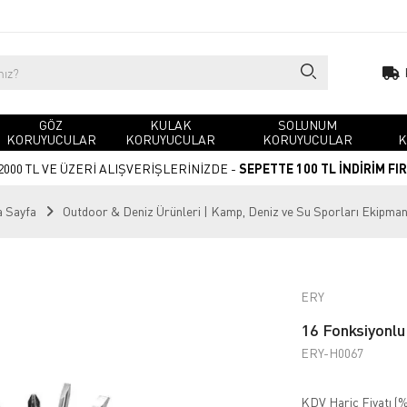
GÖZ
KULAK
SOLUNUM
KORUYUCULAR
KORUYUCULAR
KORUYUCULAR
K
2000 TL VE ÜZERİ ALIŞVERİŞLERİNİZDE -
SEPETTE 100 TL İNDİRİM FI
 Sayfa
Outdoor & Deniz Ürünleri | Kamp, Deniz ve Su Sporları Ekipman
ERY
16 Fonksiyonlu
ERY-H0067
KDV Hariç Fiyatı (
%