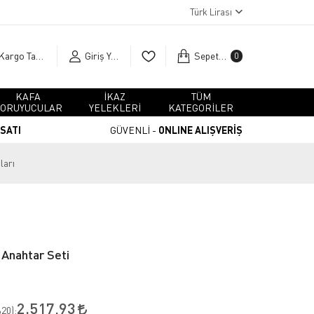
Türk Lirası
Kargo Takip
Giriş Yap
Sepetim
0
KAFA
İKAZ
TÜM
ORUYUCULAR
YELEKLERİ
KATEGORİLER
RSATI
GÜVENLİ -
ONLINE ALIŞVERİŞ
ları
 Anahtar Seti
2.517,93
20
):