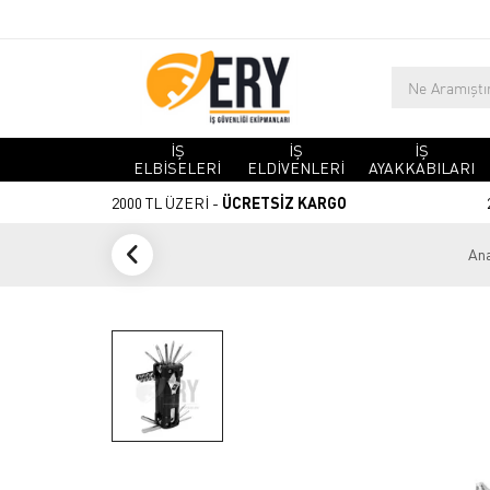
İŞ
İŞ
İŞ
ELBİSELERİ
ELDİVENLERİ
AYAKKABILARI
2000 TL ÜZERİ -
ÜCRETSİZ KARGO
Ana