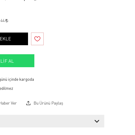
,44
 EKLE
LIF AL
 günü içinde kargoda
Haber Ver
Bu Ürünü Paylaş