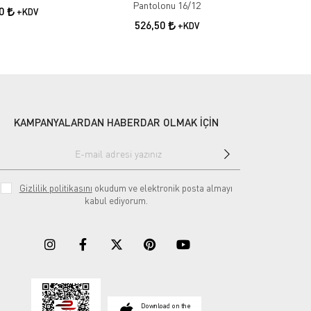
Pantolonu 16/12
50
+KDV
526,50
55
+KDV
KAMPANYALARDAN HABERDAR OLMAK İÇİN
Gizlilik politikasını
okudum ve elektronik posta almayı
kabul ediyorum.
Download on the