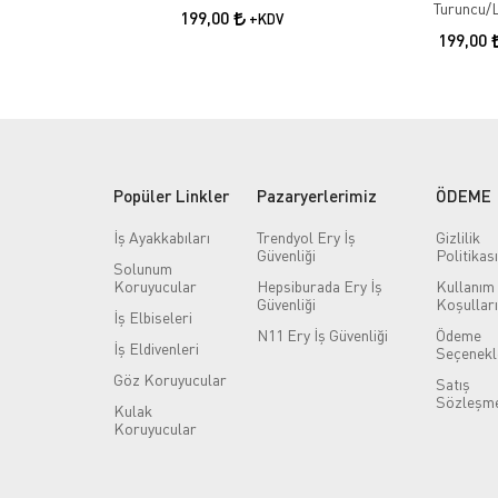
Turuncu/L
199,00
+KDV
199,00
Popüler Linkler
Pazaryerlerimiz
ÖDEME
İş Ayakkabıları
Trendyol Ery İş
Gizlilik
Güvenliği
Politikası
Solunum
Koruyucular
Hepsiburada Ery İş
Kullanım
Güvenliği
Koşulları
İş Elbiseleri
N11 Ery İş Güvenliği
Ödeme
İş Eldivenleri
Seçenekl
Göz Koruyucular
Satış
Sözleşme
Kulak
Koruyucular