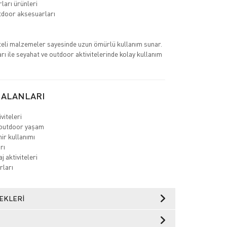
ları ürünleri
utdoor aksesuarları
iteli malzemeler sayesinde uzun ömürlü kullanım sunar.
arı ile seyahat ve outdoor aktivitelerinde kolay kullanım
 ALANLARI
viteleri
outdoor yaşam
hir kullanımı
rı
aj aktiviteleri
rları
EKLERI