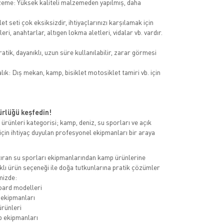
lzeme: Yüksek kaliteli malzemeden yapılmış, daha
let seti çok eksiksizdir, ihtiyaçlarınızı karşılamak için
leri, anahtarlar, altıgen lokma aletleri, vidalar vb. vardır.
.
atik, dayanıklı, uzun süre kullanılabilir, zarar görmesi
lık: Dış mekan, kamp, bisiklet motosiklet tamiri vb. için
rlüğü keşfedin!
ürünleri kategorisi; kamp, deniz, su sporları ve açık
 için ihtiyaç duyulan profesyonel ekipmanları bir araya
tıran su sporları ekipmanlarından kamp ürünlerine
klı ürün seçeneği ile doğa tutkunlarına pratik çözümler
mizde:
ard modelleri
 ekipmanları
ürünleri
 ekipmanları