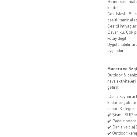
Birinci sınıf ma
kaliteli.
Çok İşlevli: Bu a
çeşitli tamir alet
Çeşitli ihtiyaçlar
Dayanıklı: Çok pr
kolay değil.
Uygulanabilir ara
uygundur.
Macera ve özgü
Outdoor & deniz 
hava aktiviteleri
getirir.
Deniz keyfini ar
kadar birçok far
sunar. Kategori
✔️ Şişme SUP bo
✔️ Paddle board
✔️ Deniz ve plaj 
✔️ Outdoor kamp