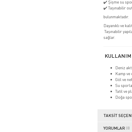
✔️ Şişme su spor
✔️ Taşınabilir o
bulunmaktadır.
Dayanıklı ve kal
Taşınabilir yapıl
sağlar.
KULLANIM
Deniz akti
Kamp ve 
Göl ve ne
Su sporla
Tatil ve pl
Doğa spo
TAKSIT SEÇEN
YORUMLAR
(0)