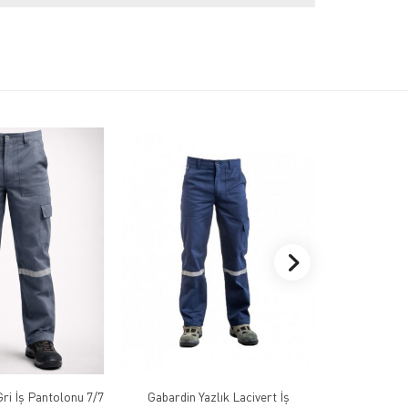
Gabardin Kışlık Gri İş Pantolonu 7/7
Gabardin Yazlık Lacivert İş
Gabardin 