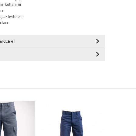
hir kullanımı
rı
aj aktiviteleri
rları
EKLERI