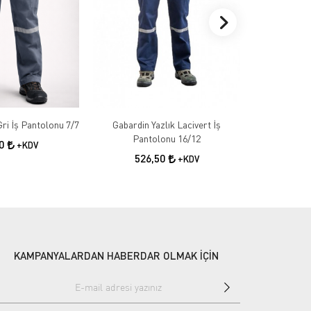
Gabardin Kışlık Gri İş Pantolonu 7/7
Gabardin Yazlık Lacivert İş
Gabardin 
Pantolonu 16/12
50
+KDV
526,50
55
+KDV
KAMPANYALARDAN HABERDAR OLMAK İÇİN