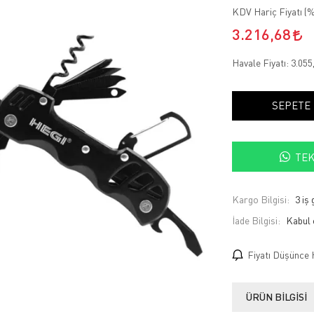
KDV Hariç Fiyatı (
%
3.216,68
Havale Fiyatı:
3.055
SEPETE
TEK
Kargo Bilgisi:
3 iş
İade Bilgisi:
Fiyatı Düşünce 
ÜRÜN BILGISI