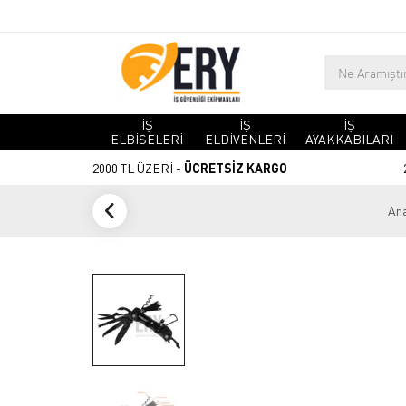
İŞ
İŞ
İŞ
ELBİSELERİ
ELDİVENLERİ
AYAKKABILARI
2000 TL ÜZERİ -
ÜCRETSİZ KARGO
Ana