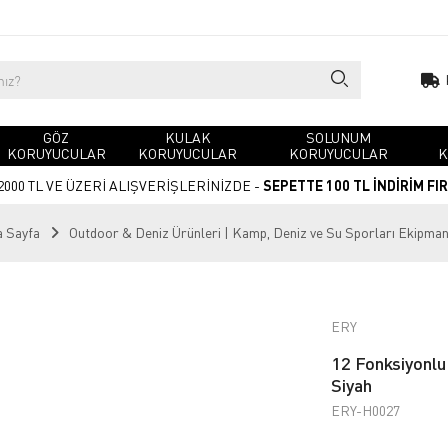
GÖZ
KULAK
SOLUNUM
KORUYUCULAR
KORUYUCULAR
KORUYUCULAR
K
2000 TL VE ÜZERİ ALIŞVERİŞLERİNİZDE -
SEPETTE 100 TL İNDİRİM FI
 Sayfa
Outdoor & Deniz Ürünleri | Kamp, Deniz ve Su Sporları Ekipman
ERY
12 Fonksiyonlu
Siyah
ERY-H0027