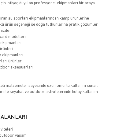
 için ihtiyaç duyulan profesyonel ekipmanları bir araya
tıran su sporları ekipmanlarından kamp ürünlerine
klı ürün seçeneği ile doğa tutkunlarına pratik çözümler
mizde:
ard modelleri
 ekipmanları
ürünleri
 ekipmanları
ları ürünleri
utdoor aksesuarları
iteli malzemeler sayesinde uzun ömürlü kullanım sunar.
arı ile seyahat ve outdoor aktivitelerinde kolay kullanım
 ALANLARI
viteleri
outdoor yaşam