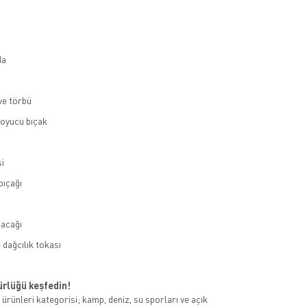
da
ve törbü
 oyucu bıçak
i
bıçağı
acağı
 dağcılık tokası
rlüğü keşfedin!
ürünleri kategorisi; kamp, deniz, su sporları ve açık