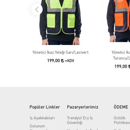
Yönetici İkaz Yeleği Sarı/Lacivert
Yönetici İk
Turuncu/L
199,00
+KDV
199,00
Popüler Linkler
Pazaryerlerimiz
ÖDEME
İş Ayakkabıları
Trendyol Ery İş
Gizlilik
Güvenliği
Politikası
Solunum