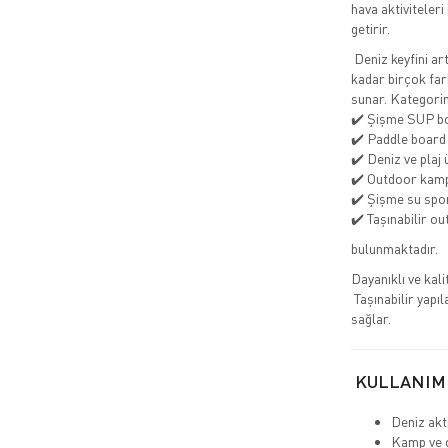
hava aktiviteleri
getirir.
Deniz keyfini ar
kadar birçok far
sunar. Kategori
✔️ Şişme SUP bo
✔️ Paddle board
✔️ Deniz ve plaj 
✔️ Outdoor kamp
✔️ Şişme su spor
✔️ Taşınabilir o
bulunmaktadır.
Dayanıklı ve kal
Taşınabilir yapıl
sağlar.
KULLANIM
Deniz akti
Kamp ve 