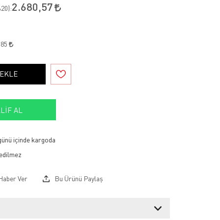
2.680,57
20
):
,85
 EKLE
LIF AL
 günü içinde kargoda
Haber Ver
Bu Ürünü Paylaş