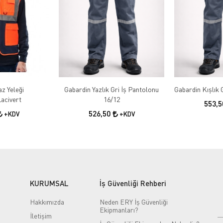
az Yeleği
Gabardin Yazlık Gri İş Pantolonu
acivert
16/12
553,
526,50
+KDV
+KDV
KURUMSAL
İş Güvenliği Rehberi
Hakkımızda
Neden ERY İş Güvenliği
Ekipmanları?
İletişim