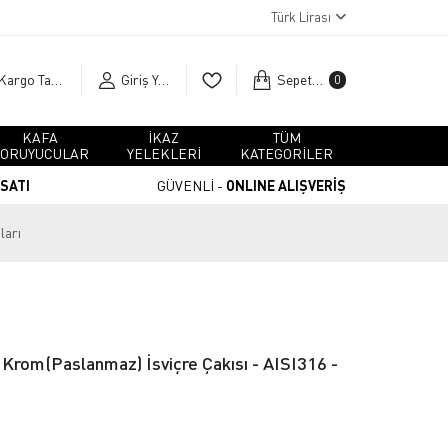
Türk Lirası
Kargo Takip
Giriş Yap
Sepetim
0
KAFA
İKAZ
TÜM
ORUYUCULAR
YELEKLERİ
KATEGORİLER
RSATI
GÜVENLİ -
ONLINE ALIŞVERİŞ
ları
 Krom(Paslanmaz) İsviçre Çakısı - AISI316 -