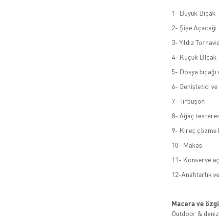
1- Büyük Bıçak
2- Şişe Açacağı
3- Yıldız Tornavi
4- Küçük BIçak
5- Dosya bıçağı 
6- Genişletici ve
7- Tirbüşon
8- Ağaç testeres
9- Kireç çözme 
10- Makas
11- Konserve aç
12-Anahtarlık ve
Macera ve özgü
Outdoor & deniz 