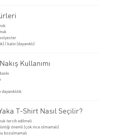
rleri
muk
muk
polyester
k) / kalın (dayanıklı)
 Nakış Kullanımı
 baskı
ı
 dayanıklılık
aka T-Shirt Nasıl Seçilir?
k tercih edilmeli
ınlığı önemli (çok ince olmamalı)
mu bozulmamalı