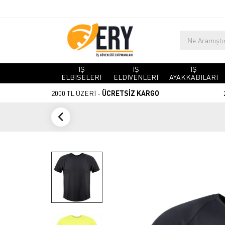
İŞ
İŞ
İŞ
ELBİSELERİ
ELDİVENLERİ
AYAKKABILARI
2000 TL ÜZERİ -
ÜCRETSİZ KARGO