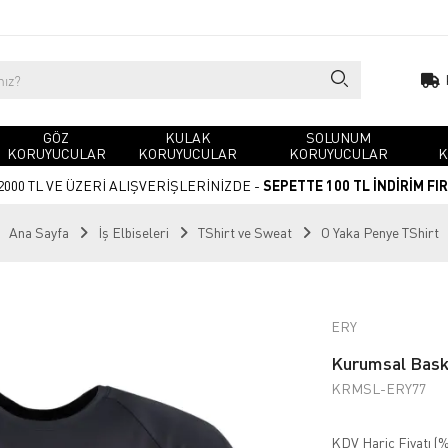
GÖZ
KULAK
SOLUNUM
KORUYUCULAR
KORUYUCULAR
KORUYUCULAR
K
2000 TL VE ÜZERİ ALIŞVERİŞLERİNİZDE -
SEPETTE 100 TL İNDİRİM FI
Ana Sayfa
İş Elbiseleri
TShirt ve Sweat
O Yaka Penye TShirt
ERY
Kurumsal Baskı
KRMSL-ERY77
KDV Hariç Fiyatı (
%