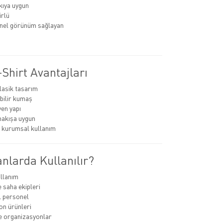
kıya uygun
rlü
nel görünüm sağlayan
Shirt Avantajları
lasik tasarım
bilir kumaş
en yapı
nakışa uygun
 kurumsal kullanım
nlarda Kullanılır?
llanım
e saha ekipleri
 personel
n ürünleri
ve organizasyonlar