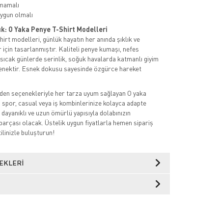
mamalı
ygun olmalı
ık: O Yaka Penye T-Shirt Modelleri
irt modelleri, günlük hayatın her anında şıklık ve
 için tasarlanmıştır. Kaliteli penye kumaşı, nefes
a sıcak günlerde serinlik, soğuk havalarda katmanlı giyim
eçenektir. Esnek dokusu sayesinde özgürce hareket
den seçenekleriyle her tarza uyum sağlayan O yaka
, spor, casual veya iş kombinlerinize kolayca adapte
 dayanıklı ve uzun ömürlü yapısıyla dolabınızın
parçası olacak. Üstelik uygun fiyatlarla hemen sipariş
tilinizle buluşturun!
EKLERI