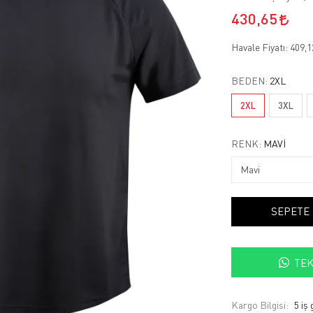
430,65
Havale Fiyatı:
409,
BEDEN:
2XL
2XL
3XL
RENK:
MAVI
SEPETE
TEK
Kargo Bilgisi:
5 iş