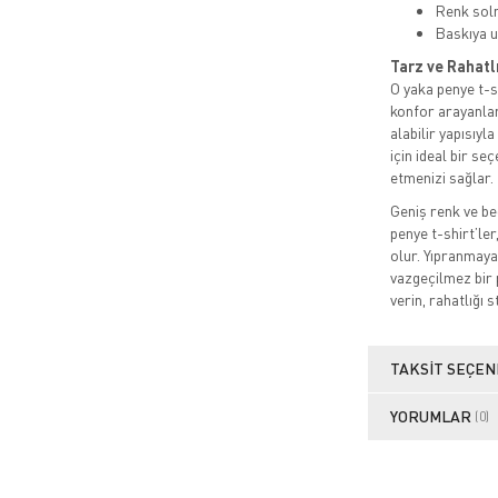
Renk sol
Baskıya u
Tarz ve Rahatl
O yaka penye t-sh
konfor arayanlar
alabilir yapısıyl
için ideal bir s
etmenizi sağlar.
Geniş renk ve be
penye t-shirt’ler
olur. Yıpranmaya
vazgeçilmez bir 
verin, rahatlığı s
TAKSIT SEÇEN
YORUMLAR
(0)