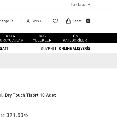
Türk Lirası
Kargo Takip
Giriş Yap
Sepetim
0
KAFA
İKAZ
TÜM
ORUYUCULAR
YELEKLERİ
KATEGORİLER
RSATI
GÜVENLİ -
ONLINE ALIŞVERİŞ
lı Dry Touch Tişört 10 Adet
391,50
10
):