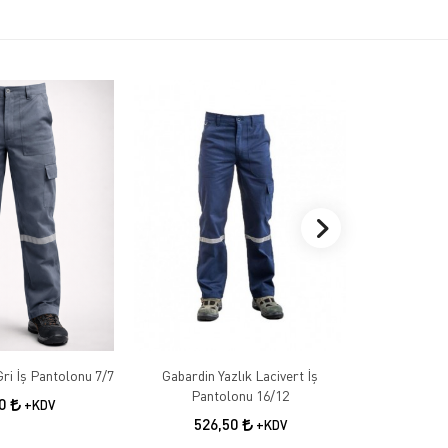
Gabardin Kışlık Gri İş Pantolonu 7/7
Gabardin Yazlık Lacivert İş
Gabardin 
Pantolonu 16/12
50
+KDV
526,50
55
+KDV