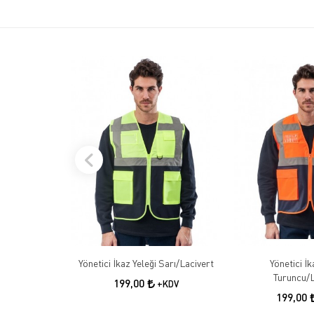
Yönetici İkaz Yeleği Sarı/Lacivert
Yönetici İk
Turuncu/L
199,00
+KDV
199,00