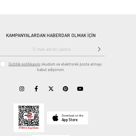
KAMPANYALARDAN HABERDAR OLMAK İÇİN
Gizlilik politikasını
okudum ve elektronik posta almayı
kabul ediyorum.
Download on the
App Store