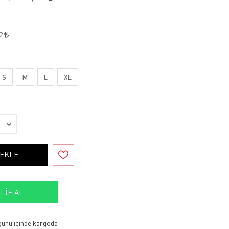
12
S
M
L
XL
 EKLE
LIF AL
 günü içinde kargoda