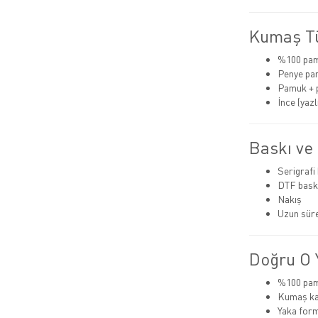
Kumaş Tü
%100 pa
Penye pa
Pamuk + 
İnce (yazlı
Baskı ve
Serigrafi
DTF bask
Nakış
Uzun süre
Doğru O Y
%100 pamu
Kumaş kal
Yaka for