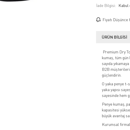
İade Bilgisi:
Fiyatı Düşünce 
ÜRÜN BILGISI
Premium Dry Touc
kumaş, tüm gün ko
sayıda yıkamaya 
B2B müşterilerin
güçlendirin.
O yaka penye t-sh
yaka yapısı saye
sayesinde hem gü
Penye kumaş, pam
kapasitesi yüksek
büyük avantaj sa
Kurumsal firmala