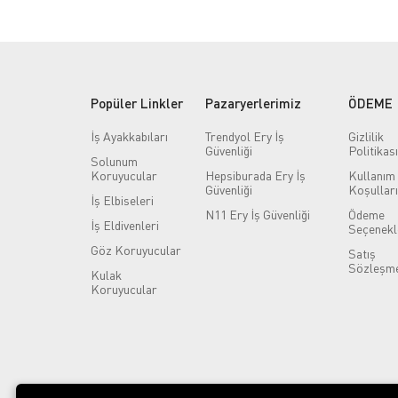
Popüler Linkler
Pazaryerlerimiz
ÖDEME
İş Ayakkabıları
Trendyol Ery İş
Gizlilik
Güvenliği
Politikası
Solunum
Koruyucular
Hepsiburada Ery İş
Kullanım
Güvenliği
Koşulları
İş Elbiseleri
N11 Ery İş Güvenliği
Ödeme
İş Eldivenleri
Seçenekl
Göz Koruyucular
Satış
Sözleşme
Kulak
Koruyucular