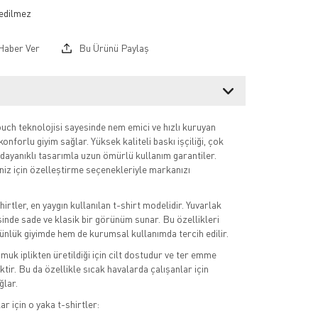
Haber Ver
Bu Ürünü Paylaş
h teknolojisi sayesinde nem emici ve hızlı kuruyan
nforlu giyim sağlar. Yüksek kaliteli baskı işçiliği, çok
dayanıklı tasarımla uzun ömürlü kullanım garantiler.
iz için özelleştirme seçenekleriyle markanızı
irtler, en yaygın kullanılan t-shirt modelidir. Yuvarlak
sinde sade ve klasik bir görünüm sunar. Bu özellikleri
nlük giyimde hem de kurumsal kullanımda tercih edilir.
uk iplikten üretildiği için cilt dostudur ve ter emme
tir. Bu da özellikle sıcak havalarda çalışanlar için
ğlar.
r için o yaka t-shirtler: