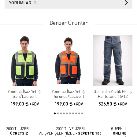
YORUMLAR
(0)
Benzer Ürünler
Yönetici İkaz Yeleği
Yönetici İkaz Yeleği
Gabardin Yazlık Gri İş
Sarı/Lacivert
Turuncu/Lacivert
Pantolonu 16/12
199,00
199,00
526,50
+KDV
+KDV
+KDV
2000 TL ÜZERİ -
2000 TL VE ÜZERİ
GÜVENLİ -
ÜCRETSİZ
ALIŞVERİŞLERİNİZDE -
SEPETTE 100
ONLINE