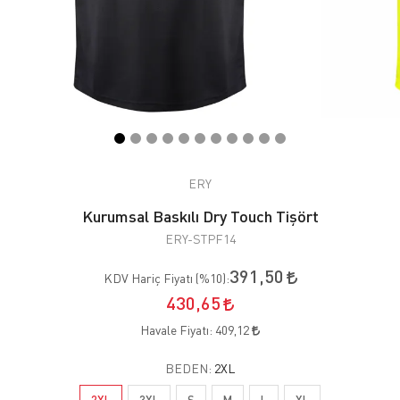
ERY
Kurumsal Baskılı Dry Touch Tişört
ERY-STPF14
391,50
KDV Hariç Fiyatı (
%10
):
430,65
Havale Fiyatı:
409,12
BEDEN:
2XL
2XL
3XL
S
M
L
XL