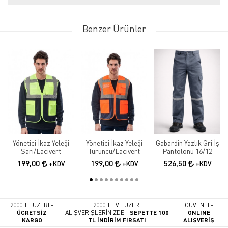
Benzer Ürünler
Yönetici İkaz Yeleği
Yönetici İkaz Yeleği
Gabardin Yazlık Gri İş
Sarı/Lacivert
Turuncu/Lacivert
Pantolonu 16/12
199,00
199,00
526,50
+KDV
+KDV
+KDV
2000 TL ÜZERİ -
2000 TL VE ÜZERİ
GÜVENLİ -
ÜCRETSİZ
ALIŞVERİŞLERİNİZDE -
SEPETTE 100
ONLINE
KARGO
TL İNDİRİM FIRSATI
ALIŞVERİŞ