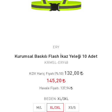
ERY
Kurumsal Baskılı Flash İkaz Yeleği 10 Adet
KRMSL-ERY48
132,00
KDV Hariç Fiyatı (
%10
):
145,20
Havale Fiyatı:
137,94
BEDEN:
XL/3XL
M/L
XL/3XL
XS/S