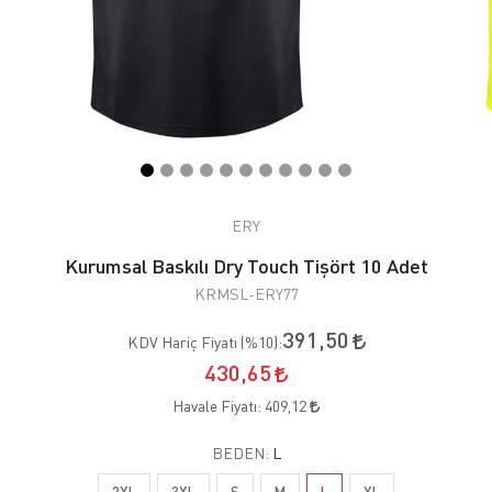
ERY
Kurumsal Baskılı Dry Touch Tişört 10 Adet
KRMSL-ERY77
391,50
KDV Hariç Fiyatı (
%10
):
430,65
Havale Fiyatı:
409,12
BEDEN:
L
2XL
3XL
S
M
L
XL