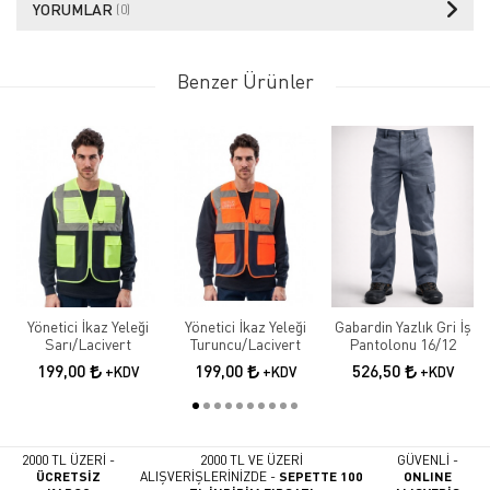
YORUMLAR
(0)
Benzer Ürünler
Yönetici İkaz Yeleği
Yönetici İkaz Yeleği
Gabardin Yazlık Gri İş
Sarı/Lacivert
Turuncu/Lacivert
Pantolonu 16/12
199,00
199,00
526,50
+KDV
+KDV
+KDV
2000 TL ÜZERİ -
2000 TL VE ÜZERİ
GÜVENLİ -
ÜCRETSİZ
ALIŞVERİŞLERİNİZDE -
SEPETTE 100
ONLINE