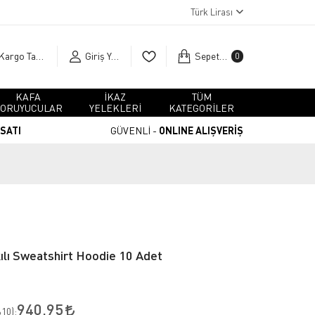
Türk Lirası
Kargo Takip
Giriş Yap
Sepetim
0
KAFA
İKAZ
TÜM
ORUYUCULAR
YELEKLERİ
KATEGORİLER
RSATI
GÜVENLİ -
ONLINE ALIŞVERİŞ
lı Sweatshirt Hoodie 10 Adet
940,95
10
):