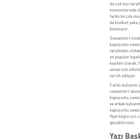
da çok kişi taraf
mevsimlerinde de
farklı birçok mo
da bisiklet yaka
bulunuyor.
Sweatshirt model
kapüşonlu sweats
tarafından olduk
en popüler kıyaf
kıyafeti olarak,
üniversite etkinl
tercih ediliyor.
Farklı kullanım 
sweatshirt alımın
kapüşonlu sweats
ve erkek kullanı
kapüşonlu sweats
fiyat bilgisi içi
geçebilirsiniz.
Yazı Bas