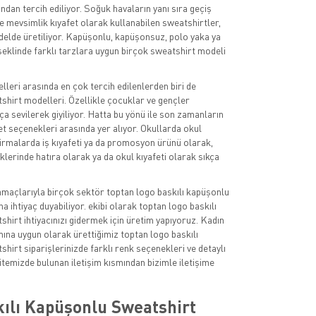
ından tercih ediliyor. Soğuk havaların yanı sıra geçiş
 mevsimlik kıyafet olarak kullanabilen sweatshirtler,
delde üretiliyor. Kapüşonlu, kapüşonsuz, polo yaka ya
 şeklinde farklı tarzlara uygun birçok sweatshirt modeli
leri arasında en çok tercih edilenlerden biri de
hirt modelleri. Özellikle çocuklar ve gençler
ça sevilerek giyiliyor. Hatta bu yönü ile son zamanların
et seçenekleri arasında yer alıyor. Okullarda okul
 firmalarda iş kıyafeti ya da promosyon ürünü olarak,
iklerinde hatıra olarak ya da okul kıyafeti olarak sıkça
amaçlarıyla birçok sektör toptan logo baskılı kapüşonlu
a ihtiyaç duyabiliyor. ekibi olarak toptan logo baskılı
hirt ihtiyacınızı gidermek için üretim yapıyoruz. Kadın
mına uygun olarak ürettiğimiz toptan logo baskılı
hirt siparişlerinizde farklı renk seçenekleri ve detaylı
n sitemizde bulunan iletişim kısmından bizimle iletişime
kılı Kapüşonlu Sweatshirt