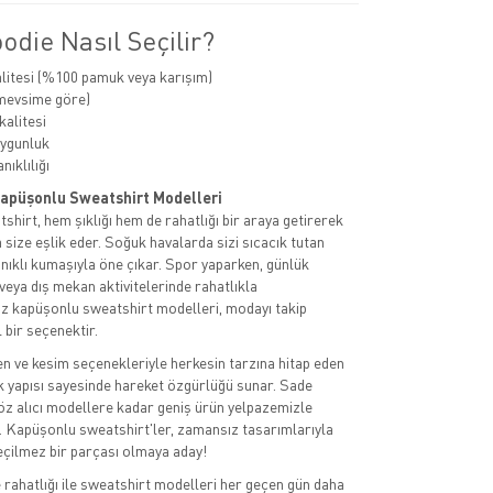
die Nasıl Seçilir?
itesi (%100 pamuk veya karışım)
(mevsime göre)
alitesi
uygunluk
ıklılığı
Kapüşonlu Sweatshirt Modelleri
hirt, hem şıklığı hem de rahatlığı bir araya getirerek
 size eşlik eder. Soğuk havalarda sizi sıcacık tutan
ıklı kumaşıyla öne çıkar. Spor yaparken, günlük
veya dış mekan aktivitelerinde rahatlıkla
iz kapüşonlu sweatshirt modelleri, modayı takip
l bir seçenektir.
en ve kesim seçenekleriyle herkesin tarzına hitap eden
k yapısı sayesinde hareket özgürlüğü sunar. Sade
z alıcı modellere kadar geniş ürün yelpazemizle
ın. Kapüşonlu sweatshirt'ler, zamansız tasarımlarıyla
eçilmez bir parçası olmaya aday!
rahatlığı ile sweatshirt modelleri her geçen gün daha