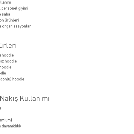
llanım
personel giyimi
e saha
n ürünleri
ve organizasyonlar
ürleri
ı hoodie
ız hoodie
hoodie
odie
rdonlu) hoodie
 Nakış Kullanımı
ı
remium)
 dayanıklılık