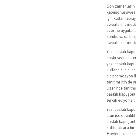
Son zamanların e
kapüşonlu sweats
için kullanılabil
sweatshirt model
üzerine uygulana
kulübü ya da bir
sweatshirt model
Yazı baskılı kapü
baskı seçenekleri
yazı baskılı kapü
kullandığı gibi p
bir promosyon ür
tanıtımı için de 
Üzerinde tanıtmak
baskılı kapüşonl
tercih ediyorlar.
Yazı baskılı kapü
alan ise etkinlik
baskılı kapüşonl
katılımcılara bir
Böylece, üzerinde