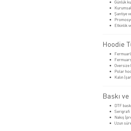
Günlük ku
Kurumsal 
Şantiye v
Promosyo
Etkinlik 
Hoodie T
Fermuarl
Fermuars
Oversize 
Polar ho
Kalın (şa
Baskı ve
DTF bask
Serigrafi
Nakış (p
Uzun süre