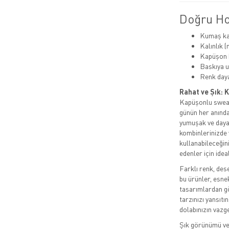
Doğru Hoo
Kumaş kal
Kalınlık 
Kapüşon k
Baskıya 
Renk dayan
Rahat ve Şık: 
Kapüşonlu sweats
günün her anında
yumuşak ve dayan
kombinlerinizde 
kullanabileceğin
edenler için idea
Farklı renk, des
bu ürünler, esne
tasarımlardan gö
tarzınızı yansıt
dolabınızın vazg
Şık görünümü ve 