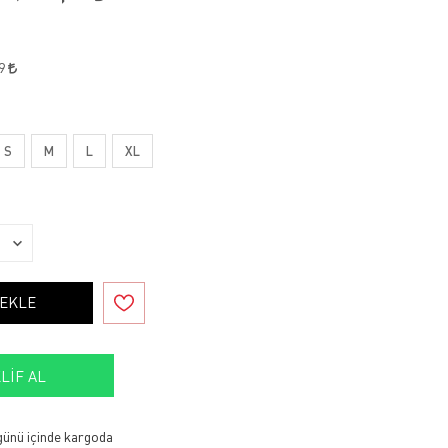
29
S
M
L
XL
 EKLE
LIF AL
 günü içinde kargoda