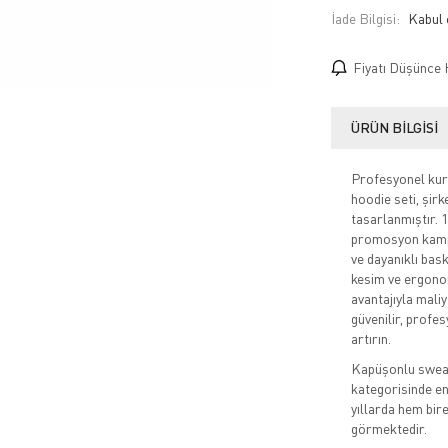
İade Bilgisi:
Fiyatı Düşünce 
ÜRÜN BILGISI
Profesyonel kuru
hoodie seti, şir
tasarlanmıştır. 
promosyon kampa
ve dayanıklı bask
kesim ve ergonom
avantajıyla maliy
güvenilir, profes
artırın.
Kapüşonlu sweats
kategorisinde en 
yıllarda hem bir
görmektedir.