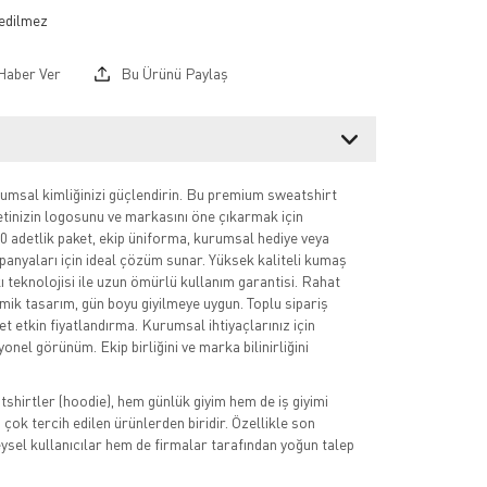
Haber Ver
Bu Ürünü Paylaş
msal kimliğinizi güçlendirin. Bu premium sweatshirt
ketinizin logosunu ve markasını öne çıkarmak için
10 adetlik paket, ekip üniforma, kurumsal hediye veya
nyaları için ideal çözüm sunar. Yüksek kaliteli kumaş
ı teknolojisi ile uzun ömürlü kullanım garantisi. Rahat
ik tasarım, gün boyu giyilmeye uygun. Toplu sipariş
et etkin fiyatlandırma. Kurumsal ihtiyaçlarınız için
yonel görünüm. Ekip birliğini ve marka bilinirliğini
hirtler (hoodie), hem günlük giyim hem de iş giyimi
çok tercih edilen ürünlerden biridir. Özellikle son
eysel kullanıcılar hem de firmalar tarafından yoğun talep