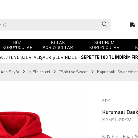
GÖZ
KULAK
SOLUNUM
KORUYUCULAR
KORUYUCULAR
KORUYUCULAR
K
2000 TL VE ÜZERİ ALIŞVERİŞLERİNİZDE -
SEPETTE 100 TL İNDİRİM FI
Ana Sayfa
İş Elbiseleri
TShirt ve Sweat
Kapüşonlu Sweatshirt
ERY
Kurumsal Baskı
KRMSL-ERY36
KDV Hariç Fiyatı (
%