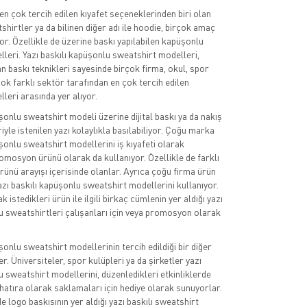
n çok tercih edilen kıyafet seçeneklerinden biri olan
hirtler ya da bilinen diğer adı ile hoodie, birçok amaç
iyor. Özellikle de üzerine baskı yapılabilen kapüşonlu
leri. Yazı baskılı kapüşonlu sweatshirt modelleri,
n baskı teknikleri sayesinde birçok firma, okul, spor
çok farklı sektör tarafından en çok tercih edilen
leri arasında yer alıyor.
şonlu sweatshirt modeli üzerine dijital baskı ya da nakış
yle istenilen yazı kolaylıkla basılabiliyor. Çoğu marka
şonlu sweatshirt modellerini iş kıyafeti olarak
romosyon ürünü olarak da kullanıyor. Özellikle de farklı
ünü arayışı içerisinde olanlar. Ayrıca çoğu firma ürün
yazı baskılı kapüşonlu sweatshirt modellerini kullanıyor.
 istedikleri ürün ile ilgili birkaç cümlenin yer aldığı yazı
u sweatshirtleri çalışanları için veya promosyon olarak
şonlu sweatshirt modellerinin tercih edildiği bir diğer
ler. Üniversiteler, spor kulüpleri ya da şirketler yazı
u sweatshirt modellerini, düzenledikleri etkinliklerde
 hatıra olarak saklamaları için hediye olarak sunuyorlar.
 logo baskısının yer aldığı yazı baskılı sweatshirt