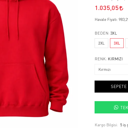
1.035,05
Havale Fiyatı:
983,
BEDEN:
3XL
2XL
3XL
RENK:
KIRMIZI
SEPETE
TEK
Kargo Bilgisi:
5 iş