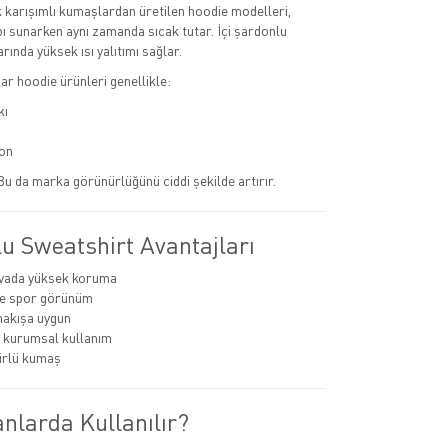
karışımlı kumaşlardan üretilen hoodie modelleri,
apı sunarken aynı zamanda sıcak tutar. İçi şardonlu
rında yüksek ısı yalıtımı sağlar.
r hoodie ürünleri genellikle:
kı
on
 Bu da marka görünürlüğünü ciddi şekilde artırır.
u Sweatshirt Avantajları
vada yüksek koruma
e spor görünüm
nakışa uygun
 kurumsal kullanım
rlü kumaş
nlarda Kullanılır?