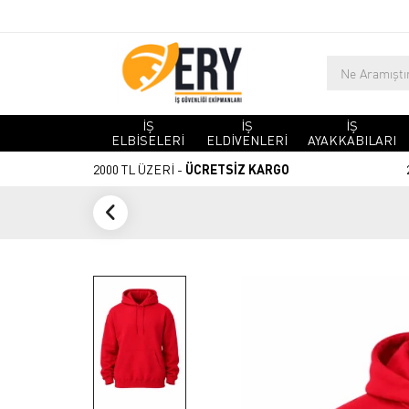
İŞ
İŞ
İŞ
ELBİSELERİ
ELDİVENLERİ
AYAKKABILARI
2000 TL ÜZERİ -
ÜCRETSİZ KARGO