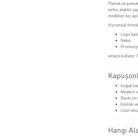
Pamuk ve pamuk 
nefes alabilir y
modeller kış ayla
Kurumsal firmala
Logo bas
Nakış
Promosy
amaçlı kullanır.
Kapüşonl
Soğuk ha
Modern v
Baskı ve 
Günlük ve
Uzun ömü
Hangi Ala