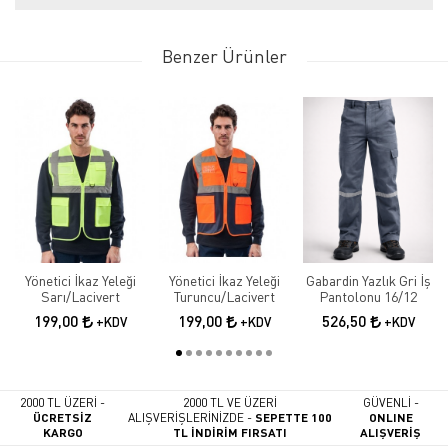
Benzer Ürünler
Yönetici İkaz Yeleği
Yönetici İkaz Yeleği
Gabardin Yazlık Gri İş
Sarı/Lacivert
Turuncu/Lacivert
Pantolonu 16/12
199,00
199,00
526,50
+KDV
+KDV
+KDV
2000 TL ÜZERİ -
2000 TL VE ÜZERİ
GÜVENLİ -
ÜCRETSİZ
ALIŞVERİŞLERİNİZDE -
SEPETTE 100
ONLINE
KARGO
TL İNDİRİM FIRSATI
ALIŞVERİŞ