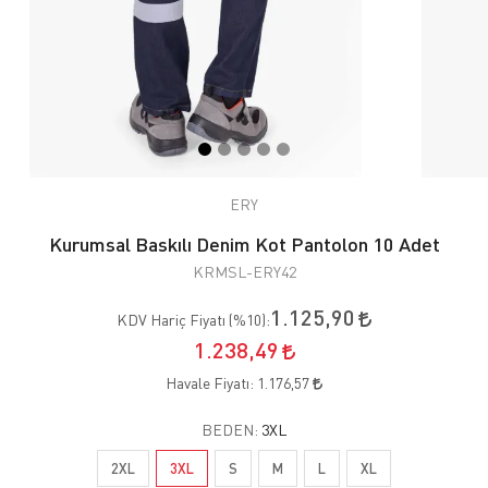
ERY
Kurumsal Baskılı Denim Kot Pantolon 10 Adet
KRMSL-ERY42
1.125,90
KDV Hariç Fiyatı (
%10
):
1.238,49
Havale Fiyatı:
1.176,57
BEDEN:
3XL
2XL
3XL
S
M
L
XL