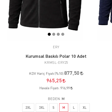
ERY
Kurumsal Baskılı Polar 10 Adet
KRMSL-ERY25
877,50
KDV Hariç Fiyatı (
%10
):
965,25
Havale Fiyatı:
916,99
BEDEN:
M
2XL
3XL
S
M
L
XL