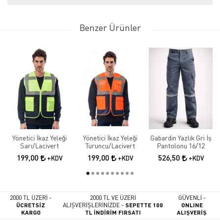
Benzer Ürünler
Yönetici İkaz Yeleği
Yönetici İkaz Yeleği
Gabardin Yazlık Gri İş
Sarı/Lacivert
Turuncu/Lacivert
Pantolonu 16/12
199,00
199,00
526,50
+KDV
+KDV
+KDV
2000 TL ÜZERİ -
2000 TL VE ÜZERİ
GÜVENLİ -
ÜCRETSİZ
ALIŞVERİŞLERİNİZDE -
SEPETTE 100
ONLINE
KARGO
TL İNDİRİM FIRSATI
ALIŞVERİŞ