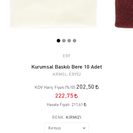
ERY
Kurumsal Baskılı Bere 10 Adet
KRMSL-ERY52
202,50
KDV Hariç Fiyatı (
%10
):
222,75
Havale Fiyatı:
211,61
RENK:
KIRMIZI