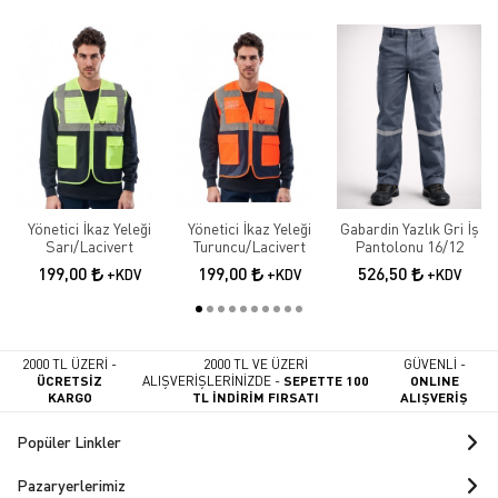
Yönetici İkaz Yeleği
Yönetici İkaz Yeleği
Gabardin Yazlık Gri İş
Sarı/Lacivert
Turuncu/Lacivert
Pantolonu 16/12
199,00
199,00
526,50
+KDV
+KDV
+KDV
2000 TL ÜZERİ -
2000 TL VE ÜZERİ
GÜVENLİ -
ÜCRETSİZ
ALIŞVERİŞLERİNİZDE -
SEPETTE 100
ONLINE
KARGO
TL İNDİRİM FIRSATI
ALIŞVERİŞ
Popüler Linkler
Pazaryerlerimiz