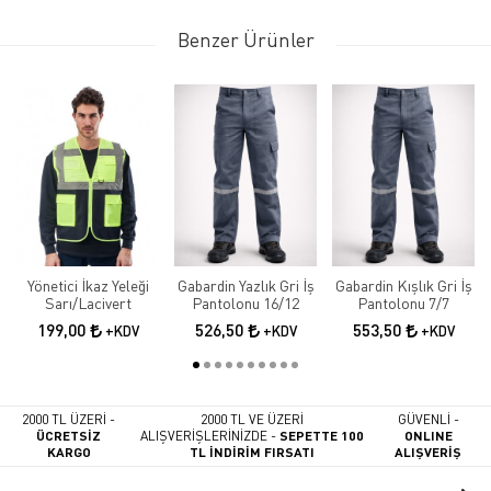
Benzer Ürünler
Yönetici İkaz Yeleği
Gabardin Yazlık Gri İş
Gabardin Kışlık Gri İş
Sarı/Lacivert
Pantolonu 16/12
Pantolonu 7/7
199,00
526,50
553,50
+KDV
+KDV
+KDV
2000 TL ÜZERİ -
2000 TL VE ÜZERİ
GÜVENLİ -
ÜCRETSİZ
ALIŞVERİŞLERİNİZDE -
SEPETTE 100
ONLINE
KARGO
TL İNDİRİM FIRSATI
ALIŞVERİŞ