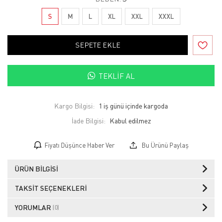
S
M
L
XL
XXL
XXXL
SEPETE EKLE
TEKLIF AL
Kargo Bilgisi:
1 iş günü içinde kargoda
İade Bilgisi:
Fiyatı Düşünce Haber Ver
Bu Ürünü Paylaş
ÜRÜN BILGISI
TAKSIT SEÇENEKLERI
YORUMLAR
(0)