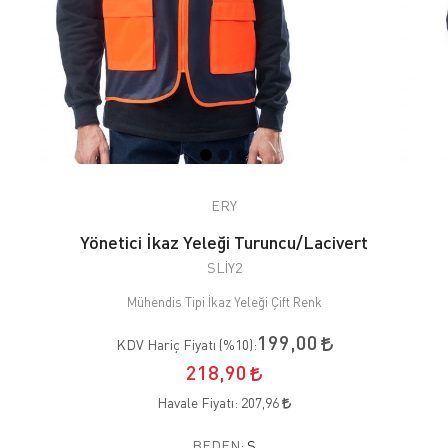
ERY
Yönetici İkaz Yeleği Turuncu/Lacivert
SLİY2
Mühendis Tipi İkaz Yeleği Çift Renk
199,00
KDV Hariç Fiyatı (
%10
):
218,90
Havale Fiyatı:
207,96
BEDEN:
S