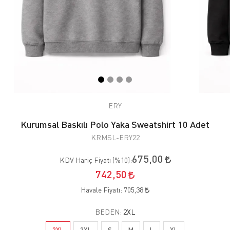
ERY
Kurumsal Baskılı Polo Yaka Sweatshirt 10 Adet
KRMSL-ERY22
675,00
KDV Hariç Fiyatı (
%10
):
742,50
Havale Fiyatı:
705,38
BEDEN:
2XL
2XL
3XL
S
M
L
XL