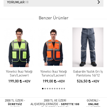
YORUMLAR
(0)
Benzer Ürünler
Yönetici İkaz Yeleği
Yönetici İkaz Yeleği
Gabardin Yazlık Gri İş
Sarı/Lacivert
Turuncu/Lacivert
Pantolonu 16/12
199,00
199,00
526,50
+KDV
+KDV
+KDV
2000 TL ÜZERİ -
2000 TL VE ÜZERİ
GÜVENLİ -
ÜCRETSİZ
ALIŞVERİŞLERİNİZDE -
SEPETTE 100
ONLINE