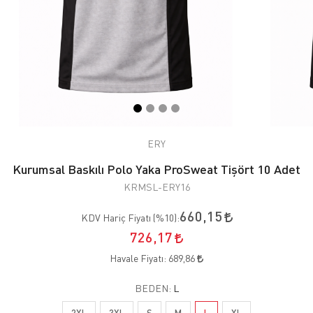
ERY
Kurumsal Baskılı Polo Yaka ProSweat Tişört 10 Adet
KRMSL-ERY16
660,15
KDV Hariç Fiyatı (
%10
):
726,17
Havale Fiyatı:
689,86
BEDEN:
L
2XL
3XL
S
M
L
XL