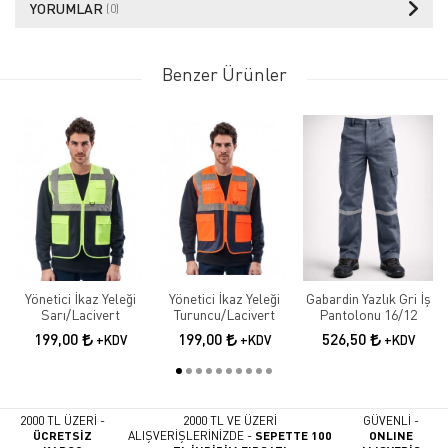
YORUMLAR
(0)
Benzer Ürünler
Yönetici İkaz Yeleği
Yönetici İkaz Yeleği
Gabardin Yazlık Gri İş
Sarı/Lacivert
Turuncu/Lacivert
Pantolonu 16/12
199,00
199,00
526,50
+KDV
+KDV
+KDV
2000 TL ÜZERİ -
2000 TL VE ÜZERİ
GÜVENLİ -
ÜCRETSİZ
ALIŞVERİŞLERİNİZDE -
SEPETTE 100
ONLINE