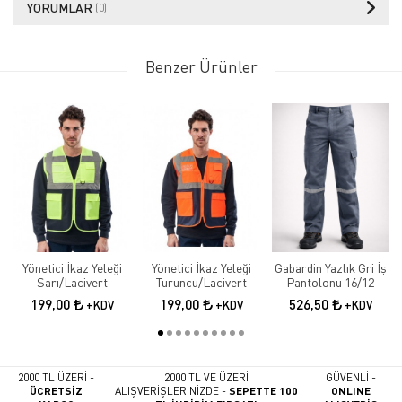
YORUMLAR
(0)
Benzer Ürünler
Yönetici İkaz Yeleği
Yönetici İkaz Yeleği
Gabardin Yazlık Gri İş
Sarı/Lacivert
Turuncu/Lacivert
Pantolonu 16/12
199,00
199,00
526,50
+KDV
+KDV
+KDV
2000 TL ÜZERİ -
2000 TL VE ÜZERİ
GÜVENLİ -
ÜCRETSİZ
ALIŞVERİŞLERİNİZDE -
SEPETTE 100
ONLINE