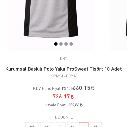
ERY
Kurumsal Baskılı Polo Yaka ProSweat Tişört 10 Adet
KRMSL-ERY16
660,15
KDV Hariç Fiyatı (
%10
):
726,17
Havale Fiyatı:
689,86
BEDEN:
L
2XL
3XL
S
M
L
XL