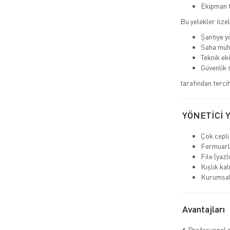
Ekipman t
Bu yelekler özel
Şantiye yö
Saha müh
Teknik eki
Güvenlik 
tarafından tercih 
YÖNETİCİ 
Çok cepli
Fermuarlı
File (yazl
Kışlık kal
Kurumsal 
Avantajları
✔ Profesyonel 