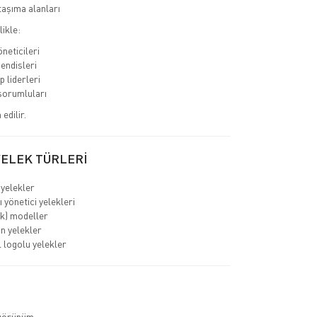
aşıma alanları
likle:
neticileri
endisleri
p liderleri
sorumluları
edilir.
YELEK TÜRLERİ
 yelekler
 yönetici yelekleri
ık) modeller
ın yelekler
logolu yelekler
görünüm