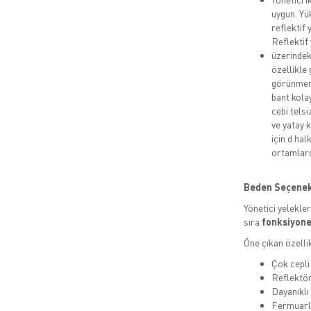
uygun. Yü
reflektif
Reflektif
üzerindeki
özellikle
görünmeni
bant kola
cebi telsi
ve yatay 
için d ha
ortamlard
Beden Seçenekle
Yönetici yelekle
sıra
fonksiyonel
Öne çıkan özellik
Çok cepli
Reflektör
Dayanıkl
Fermuarlı