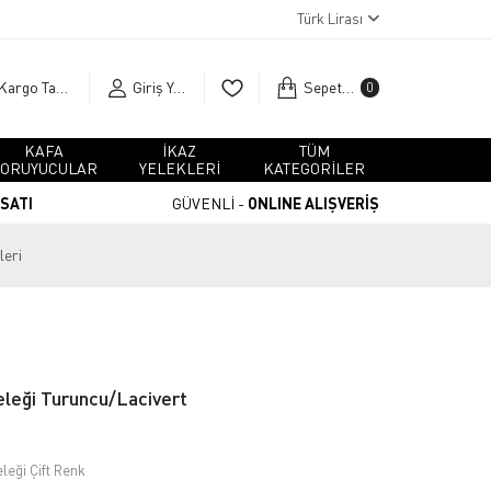
Türk Lirası
Kargo Takip
Giriş Yap
Sepetim
0
KAFA
İKAZ
TÜM
ORUYUCULAR
YELEKLERİ
KATEGORİLER
RSATI
GÜVENLİ -
ONLINE ALIŞVERİŞ
leri
eleği Turuncu/Lacivert
leği Çift Renk