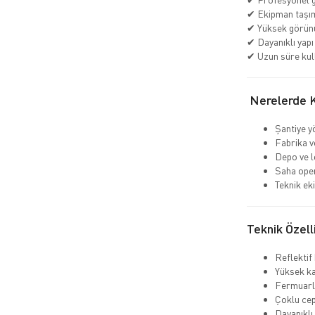
✔ Ekipman taşım
✔ Yüksek görün
✔ Dayanıklı yapı
✔ Uzun süre kul
Nerelerde Ku
Şantiye y
Fabrika v
Depo ve lo
Saha ope
Teknik ek
Teknik Özell
Reflektif
Yüksek ka
Fermuarlı
Çoklu cep
Dayanıklı 