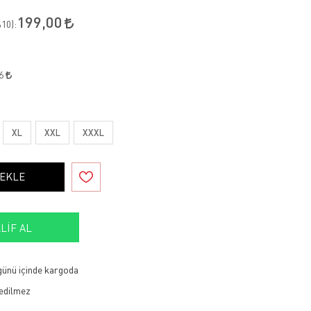
199,00
10
):
96
XL
XXL
XXXL
 EKLE
LIF AL
 günü içinde kargoda