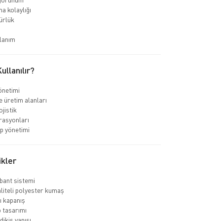
a kolaylığı
ürlük
lanım
llanılır?
önetimi
e üretim alanları
jistik
rasyonları
ip yönetimi
ikler
 bant sistemi
liteli polyester kumaş
 kapanış
 tasarımı
dikiş yapısı