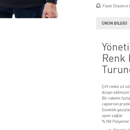
Fiyatı Düşünce 
ÜRÜN BILGISI
Yöneti
Renk 
Turunc
Çift renkli zıt s
dizayn edilmiştir
Bir ceketin fazla
ceplerinin pratikl
Güvenlik geçişler
uyum sağlar.
%100 Polyester 
Yönetici i