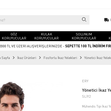
GÖZ
KULAK
SOLUNUM
KORUYUCULAR
KORUYUCULAR
KORUYUCULAR
K
2000 TL VE ÜZERİ ALIŞVERİŞLERİNİZDE -
SEPETTE 100 TL İNDİRİM FI
 Sayfa
İkaz Ürünleri
Fosforlu İkaz Yelekleri
Yönetici İkaz Yelek
ERY
Yönetici İkaz Y
SLİY2
Mühendis Tipi İkaz Ye