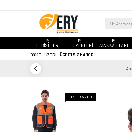
İŞ
İŞ
İŞ
ELBİSELERİ
ELDİVENLERİ
AYAKKABILARI
2000 TL ÜZERİ -
ÜCRETSİZ KARGO
Ana
HIZLI KARGO