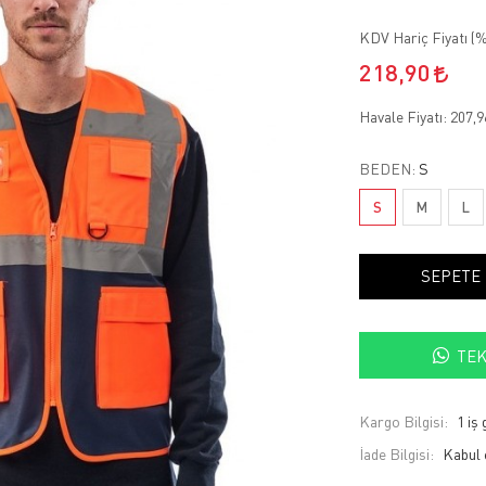
KDV Hariç Fiyatı (
%
218,90
Havale Fiyatı:
207,
BEDEN:
S
S
M
L
SEPETE
TEK
Kargo Bilgisi:
1 iş
İade Bilgisi: