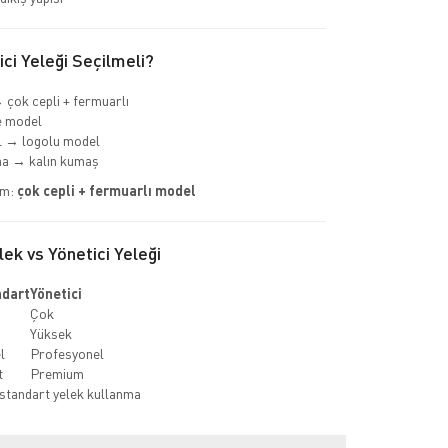
ci Yeleği Seçilmeli?
 çok cepli + fermuarlı
e model
 → logolu model
ha → kalın kumaş
im:
çok cepli + fermuarlı model
ek vs Yönetici Yeleği
ndart
Yönetici
Çok
Yüksek
l
Profesyonel
t
Premium
standart yelek kullanma