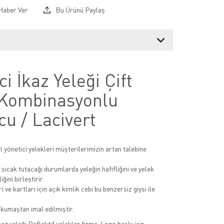
Haber Ver
Bu Ürünü Paylaş
ci İkaz Yeleği Çift
Kombinasyonlu
u / Lacivert
itil yönetici yelekleri müşterilerimizin artan talebine
 sıcak tutacağı durumlarda yeleğin hafifliğini ve yelek
iğini birleştirir.
i ve kartları için açık kimlik cebi bu benzersiz giysi ile
kumaştan imal edilmiştir.
kaz yeleği Reflektif yelekler firma-Logo baskı için