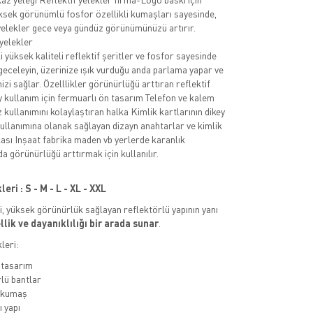
ksek görünümlü fosfor özellikli kumaşları sayesinde,
 yelekler gece veya gündüz görünümünüzü artırır.
 yelekler
 yüksek kaliteli reflektif şeritler ve fosfor sayesinde
 geceleyin, üzerinize ışık vurduğu anda parlama yapar ve
zi sağlar. Özelllikler görünürlüğü arttıran reflektif
y kullanım için fermuarlı ön tasarım Telefon ve kalem
z kullanımını kolaylaştıran halka Kimlik kartlarının dikey
kullanımına olanak sağlayan dizayn anahtarlar ve kimlik
lkası Inşaat fabrika maden vb yerlerde karanlık
a görünürlüğü arttırmak için kullanılır.
ri : S - M - L - XL - XXL
ri, yüksek görünürlük sağlayan reflektörlü yapının yanı
lik ve dayanıklılığı bir arada sunar
.
leri:
 tasarım
lü bantlar
ı kumaş
 yapı