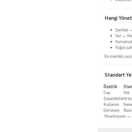
Hangi Yöneti
Şantiye →
Yaz → fil
Kurumsal
Yoğun sa
En mantıklı seç
Standart Yel
Özellik
Sta
Cep
Yok
Dayanıklılık
Orta
Kullanım
Gene
Görünüm
Basi
Yöneticiysen → 