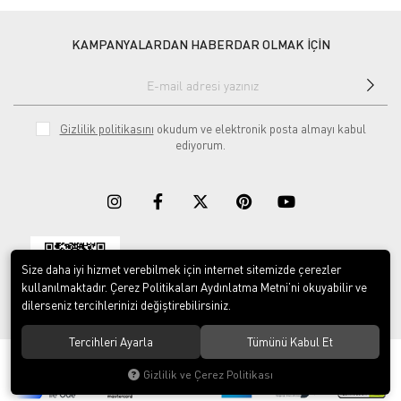
KAMPANYALARDAN HABERDAR OLMAK İÇİN
Gizlilik politikasını
okudum ve elektronik posta almayı kabul
ediyorum.
Size daha iyi hizmet verebilmek için internet sitemizde çerezler
Download on the
Download on
App Store
Google play
kullanılmaktadır. Çerez Politikaları Aydınlatma Metni’ni okuyabilir ve
dilerseniz tercihlerinizi değiştirebilirsiniz.
Tercihleri Ayarla
Tümünü Kabul Et
© 2023
ERY İş Güvenliği Ekipmanları
. Tüm hakları saklıdır.
Gizlilik ve Çerez Politikası