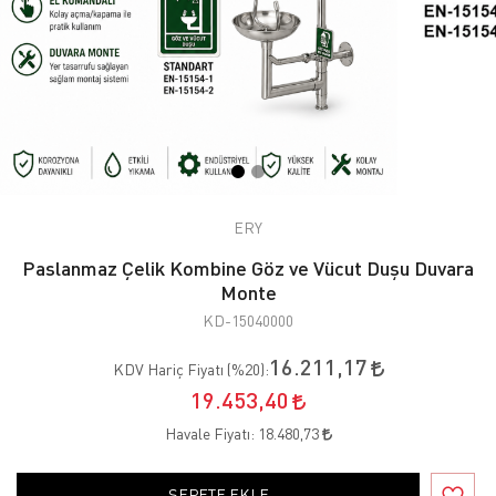
ERY
Paslanmaz Çelik Kombine Göz ve Vücut Duşu Duvara
Monte
KD-15040000
16.211,17
KDV Hariç Fiyatı (
%20
):
19.453,40
Havale Fiyatı:
18.480,73
SEPETE EKLE