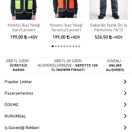
Yönetici İkaz Yeleği
Yönetici İkaz Yeleği
Gabardin Yazlık Gri İş
Sarı/Lacivert
Turuncu/Lacivert
Pantolonu 16/12
199,00
199,00
526,50
+KDV
+KDV
+KDV
2000 TL ÜZERİ -
2000 TL VE ÜZERİ
GÜVENLİ -
ÜCRETSİZ
ALIŞVERİŞLERİNİZDE -
SEPETTE 100
ONLINE
KARGO
TL İNDİRİM FIRSATI
ALIŞVERİŞ
Popüler Linkler
Pazaryerlerimiz
ÖDEME
KURUMSAL
İş Güvenliği Rehberi