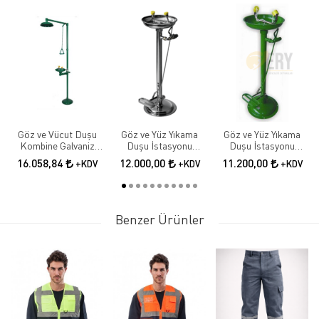
Göz ve Vücut Duşu
Göz ve Yüz Yıkama
Göz ve Yüz Yıkama
Kombine Galvaniz
Duşu İstasyonu
Duşu İstasyonu
Boyalı
Göz,yüz Yıkama
Göz,yüz Yıkama
16.058,84
12.000,00
11.200,00
+KDV
+KDV
+KDV
Çeşmesi, Boy Tipi, El,
Çeşmesi, Boy Tipi, El,
Ayak Kumandalı,
Ayak Kumandalı,
Paslanmaz Çelik
Galvanizli
Benzer Ürünler