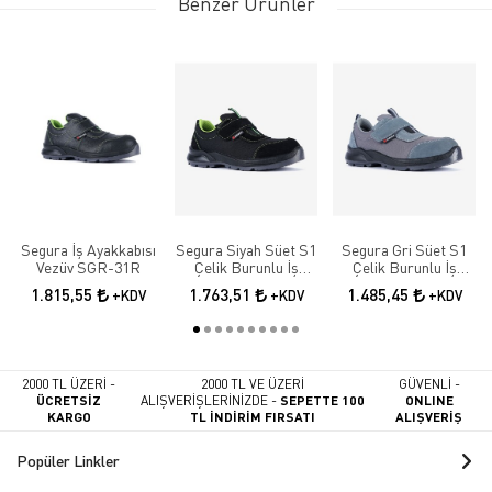
Benzer Ürünler
Segura İş Ayakkabısı
Segura Siyah Süet S1
Segura Gri Süet S1
Vezüv SGR-31R
Çelik Burunlu İş
Çelik Burunlu İş
Güvenlik Ayakkabısı
Güvenlik Ayakkabısı
1.815,55
1.763,51
1.485,45
+KDV
+KDV
+KDV
SGR-52
SGR-51
2000 TL ÜZERİ -
2000 TL VE ÜZERİ
GÜVENLİ -
ÜCRETSİZ
ALIŞVERİŞLERİNİZDE -
SEPETTE 100
ONLINE
KARGO
TL İNDİRİM FIRSATI
ALIŞVERİŞ
Popüler Linkler